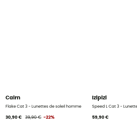
Polycarbonate
Hauteur des verres
43 mm
Largeur de la monture
15 mm
Équipement de protection individuelle
EPI - Classe 1
Cairn
Izipizi
Flake Cat 3 - Lunettes de soleil homme
Speed L Cat 3 - Lunett
30,90 €
39,90 €
-22%
59,90 €