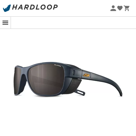
Promos d'été 🔥 -5 % EXTRA dès 2 produits* code Summer5
-5% Extra - Code Summer5