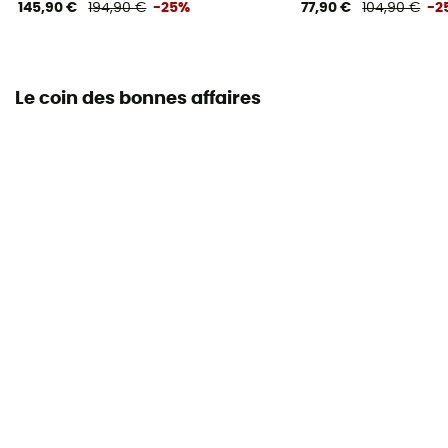
145,90 €
194,90 €
-25%
77,90 €
104,90 €
-2
Le coin des bonnes affaires