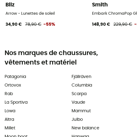
Bliz
Smith
Arrow - Lunettes de soleil
Embark ChromaPop Glac
34,90 €
78,90 €
-55%
148,90 €
229,90 €
Nos marques de chaussures,
vêtements et matériel
Patagonia
Fjällräven
Ortovox
Columbia
Rab
Scarpa
La Sportiva
Vaude
Lowa
Mammut
Altra
Julbo
Millet
New balance
Moon boot
Hanwag