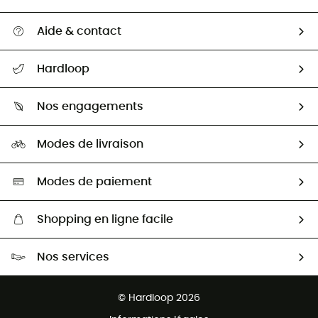
Aide & contact
Suivre mon colis
Hardloop
Retour & remboursement
Qui sommes-nous ?
Guide des tailles
Nos engagements
Carrières
Comment bien choisir ?
Notre empreinte
HardGuides
Modes de livraison
Seconde Main
Seconde main
Nos ambassadeurs
Aide & Contact
Sélection éco-responsable
Modes de paiement
Shopping en ligne facile
Livraison gratuite dès 100 €
Nos services
Retour gratuit sous 100 jours
Ventes aux groupes & club
Service client gratuit
© Hardloop 2026
Programme d'affiliation