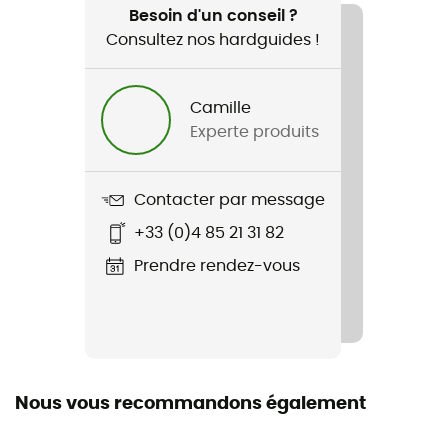
Randonnée / Trekking
Besoin d'un conseil ?
Consultez nos hardguides !
Genre
Homme / Femme
Camille
Experte produits
Nom du produit
Camino Polarized 3
Contacter par message
Catégorie de protection
+33 (0)4 85 21 31 82
Catégorie 3
Prendre rendez-vous
Verres
Spectron
Type de verre
Polarisé
Nous vous recommandons également
Matériau du verre