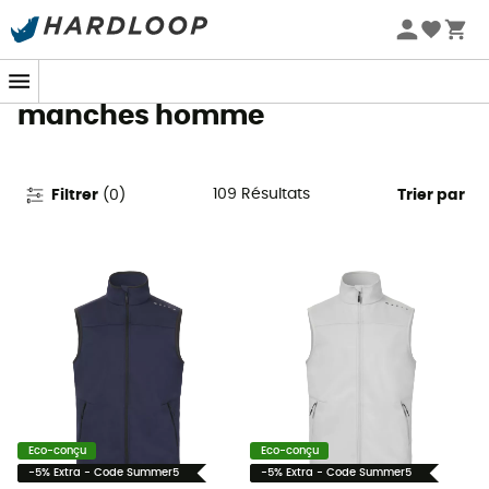
Promos d'été 🔥 -5 % EXTRA dès 2 produits* code Summer5
Polaires et softshells sans
manches homme
109
Résultats
Filtrer
(
0
)
Trier par
Eco-conçu
Eco-conçu
-5% Extra - Code Summer5
-5% Extra - Code Summer5