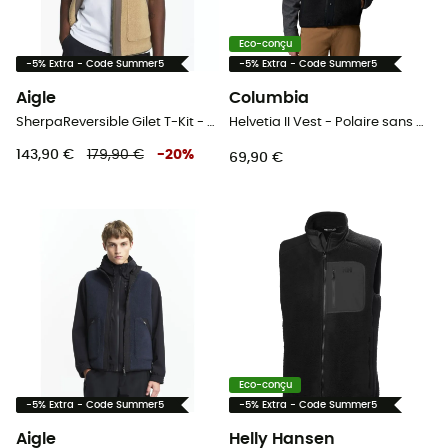
Eco-conçu
-5% Extra - Code Summer5
-5% Extra - Code Summer5
Aigle
Columbia
SherpaReversible Gilet T-Kit - Polaire sans manches homme
Helvetia II Vest - Polaire sans manches homme
143,90 €
179,90 €
-
20
%
69,90 €
Eco-conçu
-5% Extra - Code Summer5
-5% Extra - Code Summer5
Aigle
Helly Hansen