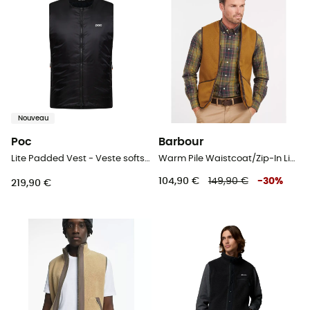
Nouveau
Poc
Barbour
Lite Padded Vest - Veste softshell sans manches homme
Warm Pile Waistcoat/Zip-In Liner - Polaire sans manches homme
104,90 €
149,90 €
-
30
%
219,90 €