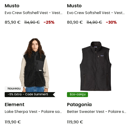
Musto
Musto
Evo Crew Softshell Vest - Veste softshell sans manches
Evo Crew Softshell Vest - Veste softshell sans manches
85,90 €
114,90 €
-
25
%
80,90 €
114,90 €
-
30
%
Nouveau
-5% Extra - Code Summer5
Eco-conçu
Element
Patagonia
Lake Sherpa Vest - Polaire sans manches homme
Better Sweater Vest - Polaire sans manches homme
119,90 €
119,90 €