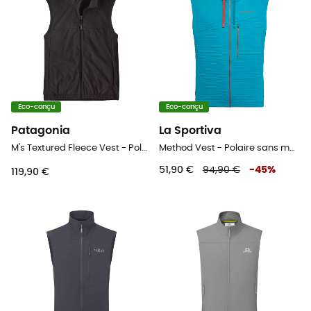
Eco-conçu
Eco-conçu
Patagonia
La Sportiva
M's Textured Fleece Vest - Polaire sans manches homme
Method Vest - Polaire sans manches homme
51,90 €
94,90 €
-
45
%
119,90 €