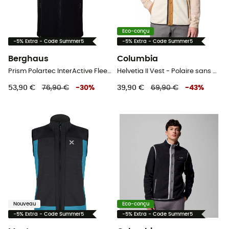
Eco-conçu
-5% Extra - Code Summer5
-5% Extra - Code Summer5
Berghaus
Columbia
Prism Polartec InterActive Fleece Vest - Polaire sans manches homme
Helvetia II Vest - Polaire sans manches homme
53,90 €
76,90 €
-
30
%
39,90 €
69,90 €
-
43
%
Nouveau
Eco-conçu
-5% Extra - Code Summer5
-5% Extra - Code Summer5