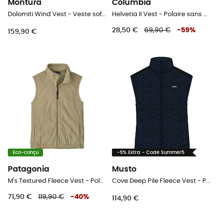
Montura
Columbia
Dolomiti Wind Vest - Veste softshell sans manches homme
Helvetia II Vest - Polaire sans manches homme
28,50 €
69,90 €
-
59
%
159,90 €
Eco-conçu
-5% Extra - Code Summer5
Patagonia
Musto
M's Textured Fleece Vest - Polaire sans manches homme
Cove Deep Pile Fleece Vest - Polaire sans manches homme
71,90 €
119,90 €
-
40
%
114,90 €