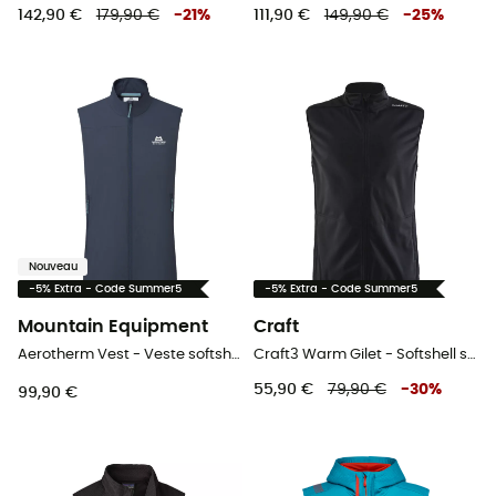
142,90 €
179,90 €
-
21
%
111,90 €
149,90 €
-
25
%
Nouveau
-5% Extra - Code Summer5
-5% Extra - Code Summer5
Mountain Equipment
Craft
Aerotherm Vest - Veste softshell sans manches homme
Craft3 Warm Gilet - Softshell sans manches homme
55,90 €
79,90 €
-
30
%
99,90 €