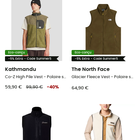
Eco-conçu
Eco-conçu
-5% Extra - Code Summer5
-5% Extra - Code Summer5
Kathmandu
The North Face
Co-Z High Pile Vest - Polaire sans manches homme
Glacier Fleece Vest - Polaire sans manches homme
59,90 €
99,90 €
-
40
%
64,90 €