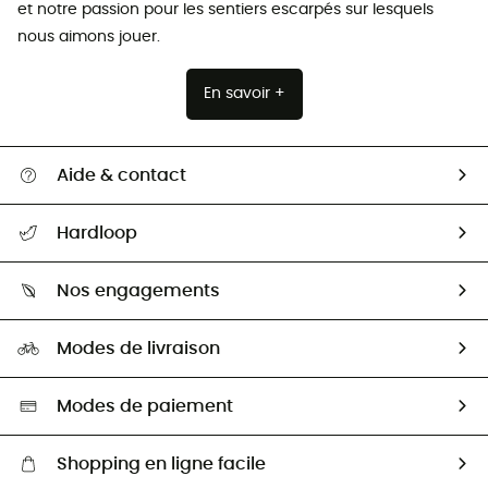
et notre passion pour les sentiers escarpés sur lesquels
nous aimons jouer.
En savoir +
Aide & contact
Suivre mon colis
Hardloop
Retour & remboursement
Qui sommes-nous ?
Guide des tailles
Nos engagements
Carrières
Comment bien choisir ?
Notre empreinte
HardGuides
Modes de livraison
Seconde Main
Seconde main
Nos ambassadeurs
Aide & Contact
Sélection éco-responsable
Modes de paiement
Shopping en ligne facile