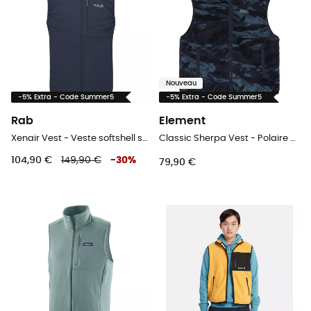
Nouveau
-5% Extra - Code Summer5
-5% Extra - Code Summer5
Rab
Element
Xenair Vest - Veste softshell sans manches homme
Classic Sherpa Vest - Polaire sans manches homme
104,90 €
149,90 €
-
30
%
79,90 €