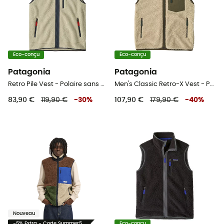
Eco-conçu
Eco-conçu
Patagonia
Patagonia
Retro Pile Vest - Polaire sans manches homme
Men's Classic Retro-X Vest - Polaire sans manches homme
83,90 €
119,90 €
-
30
%
107,90 €
179,90 €
-
40
%
Nouveau
-5% Extra - Code Summer5
Eco-conçu