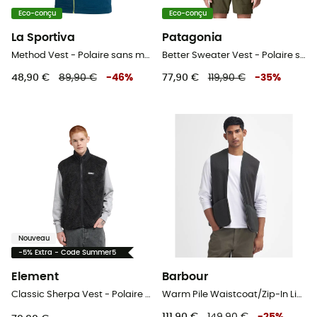
Eco-conçu
Eco-conçu
La Sportiva
Patagonia
Method Vest - Polaire sans manches homme
Better Sweater Vest - Polaire sans manches homme
48,90 €
89,90 €
-
46
%
77,90 €
119,90 €
-
35
%
Nouveau
-5% Extra - Code Summer5
Element
Barbour
Classic Sherpa Vest - Polaire sans manches homme
Warm Pile Waistcoat/Zip-In Liner - Polaire sans manches homme