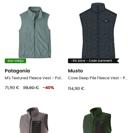
Eco-conçu
-5% Extra - Code Summer5
Patagonia
Musto
M's Textured Fleece Vest - Polaire sans manches homme
Cove Deep Pile Fleece Vest - Polaire sans manches homme
71,90 €
119,90 €
-
40
%
114,90 €