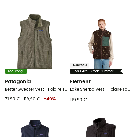
Nouveau
Eco-conçu
-5% Extra - Code Summer5
Patagonia
Element
Better Sweater Vest - Polaire sans manches homme
Lake Sherpa Vest - Polaire sans manches homme
71,90 €
119,90 €
-
40
%
119,90 €