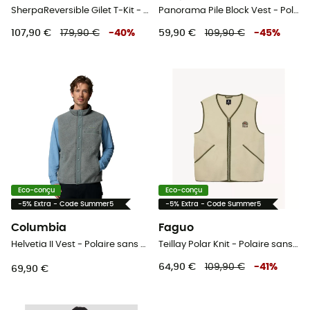
SherpaReversible Gilet T-Kit - Polaire sans manches homme
Panorama Pile Block Vest - Polaire sans manches
107,90 €
179,90 €
-
40
%
59,90 €
109,90 €
-
45
%
Eco-conçu
Eco-conçu
-5% Extra - Code Summer5
-5% Extra - Code Summer5
Columbia
Faguo
Helvetia II Vest - Polaire sans manches homme
Teillay Polar Knit - Polaire sans manches homme
64,90 €
109,90 €
-
41
%
69,90 €