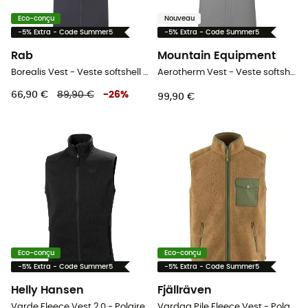
Eco-conçu
Nouveau
-5% Extra - Code Summer5
-5% Extra - Code Summer5
Rab
Mountain Equipment
Borealis Vest - Veste softshell sans manches homme
Aerotherm Vest - Veste softshell sans manches homme
66,90 €
89,90 €
-
26
%
99,90 €
Eco-conçu
Eco-conçu
-5% Extra - Code Summer5
-5% Extra - Code Summer5
Helly Hansen
Fjällräven
Varde Fleece Vest 2.0 - Polaire sans manches homme
Vardag Pile Fleece Vest - Polaire sans manches homme