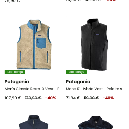
111,90 €
149,90 €
-
25
%
79,90 €
Eco-conçu
Eco-conçu
Patagonia
Patagonia
Men's Classic Retro-X Vest - Polaire sans manches homme
Men's R1 Hybrid Vest - Polaire sans manches
107,90 €
179,90 €
-
40
%
71,94 €
119,90 €
-
40
%