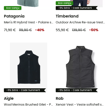
Eco-conçu
Eco-conçu
-5% Extra - Code Summer5
Patagonia
Timberland
Men's R1 Hybrid Vest - Polaire sans manches
Outdoor Archive Re-issue Vest with Polartec 200 Series Fleece - Polaire sans manches homme
71,90 €
119,90 €
-
40
%
55,90 €
139,90 €
-
60
%
-5% Extra - Code Summer5
-5% Extra - Code Summer5
Aigle
Rab
Wool Merinos Brushed Gilet - Polaire sans manches homme
Xenair Vest - Veste softshell sans manches homme