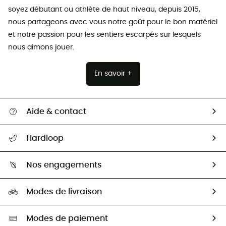
soyez débutant ou athlète de haut niveau, depuis 2015,
nous partageons avec vous notre goût pour le bon matériel
et notre passion pour les sentiers escarpés sur lesquels
nous aimons jouer.
En savoir +
Aide & contact
Suivre mon colis
Hardloop
Retour & remboursement
Qui sommes-nous ?
Guide des tailles
Nos engagements
Carrières
Comment bien choisir ?
Notre empreinte
HardGuides
Modes de livraison
Seconde Main
Seconde main
Nos ambassadeurs
Aide & Contact
Sélection éco-responsable
Modes de paiement