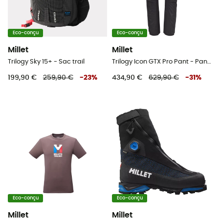
Eco-conçu
Eco-conçu
Millet
Millet
Trilogy Sky 15+ - Sac trail
Trilogy Icon GTX Pro Pant - Pantalon alpinisme homme
199,90 €
259,90 €
-
23
%
434,90 €
629,90 €
-
31
%
Eco-conçu
Eco-conçu
Millet
Millet