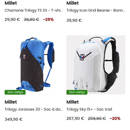
Millet
Millet
Chamonix Trilogy TS SS - T-shirt homme
Trilogy Icon Grid Beanie - Bonnet
29,90 €
39,90 €
-
25
%
39,90 €
Eco-conçu
Eco-conçu
Millet
Millet
Trilogy Jorasses 30 - Sac à dos alpinisme
Trilogy Sky 15+ - Sac trail
207,90 €
259,90 €
-
20
%
349,90 €