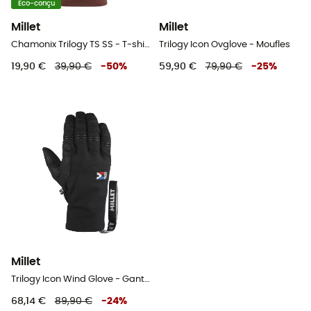
Eco-conçu
Millet
Millet
Chamonix Trilogy TS SS - T-shirt homme
Trilogy Icon Ovglove - Moufles
19,90 €
39,90 €
-
50
%
59,90 €
79,90 €
-
25
%
Millet
Trilogy Icon Wind Glove - Gants alpinisme
68,14 €
89,90 €
-
24
%