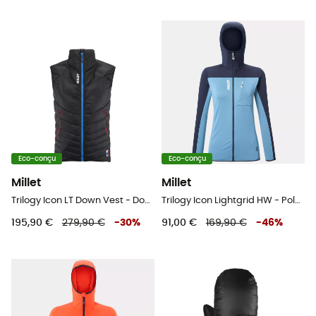
Eco-conçu
Eco-conçu
Millet
Millet
Trilogy Icon LT Down Vest - Doudoune sans manches homme
Trilogy Icon Lightgrid HW - Polaire femme
195,90 €
279,90 €
-
30
%
91,00 €
169,90 €
-
46
%