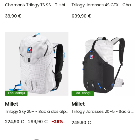
Chamonix Trilogy TS SS - T-shirt homme
Trilogy Jorasses 4S GTX - Chaussures alpinisme
39,90 €
699,90 €
Eco-conçu
Eco-conçu
Millet
Millet
Trilogy Sky 25+ - Sac à dos alpinisme
Trilogy Jorasses 20+5 - Sac à dos alpinisme
224,90 €
299,90 €
-
25
%
249,90 €