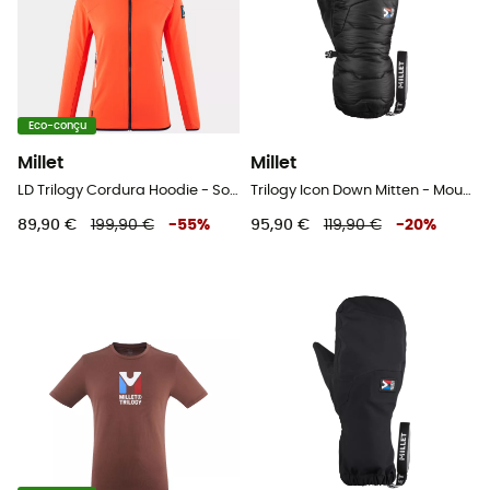
Eco-conçu
Millet
Millet
LD Trilogy Cordura Hoodie - Softshell femme
Trilogy Icon Down Mitten - Moufles
89,90 €
199,90 €
-
55
%
95,90 €
119,90 €
-
20
%