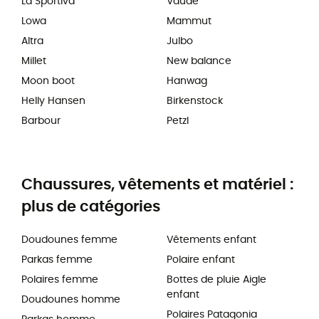
La Sportiva
Vaude
Lowa
Mammut
Altra
Julbo
Millet
New balance
Moon boot
Hanwag
Helly Hansen
Birkenstock
Barbour
Petzl
Chaussures, vêtements et matériel :
plus de catégories
Doudounes femme
Vêtements enfant
Parkas femme
Polaire enfant
Polaires femme
Bottes de pluie Aigle
enfant
Doudounes homme
Polaires Patagonia