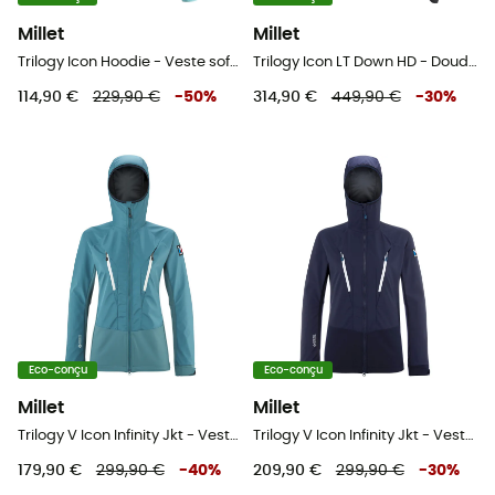
Millet
Millet
Trilogy Icon Hoodie - Veste softshell femme
Trilogy Icon LT Down HD - Doudoune homme
114,90 €
229,90 €
-
50
%
314,90 €
449,90 €
-
30
%
Eco-conçu
Eco-conçu
Millet
Millet
Trilogy V Icon Infinity Jkt - Veste softshell femme
Trilogy V Icon Infinity Jkt - Veste softshell femme
179,90 €
299,90 €
-
40
%
209,90 €
299,90 €
-
30
%