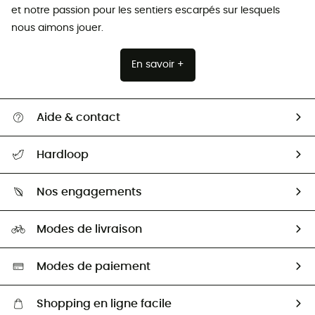
et notre passion pour les sentiers escarpés sur lesquels
nous aimons jouer.
En savoir +
Aide & contact
Suivre mon colis
Hardloop
Retour & remboursement
Qui sommes-nous ?
Guide des tailles
Nos engagements
Carrières
Comment bien choisir ?
Notre empreinte
HardGuides
Modes de livraison
Seconde Main
Seconde main
Nos ambassadeurs
Aide & Contact
Sélection éco-responsable
Modes de paiement
Shopping en ligne facile