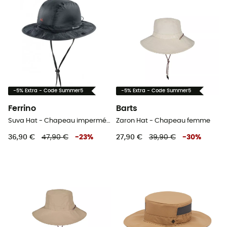
-5% Extra - Code Summer5
-5% Extra - Code Summer5
Ferrino
Barts
Suva Hat - Chapeau imperméable
Zaron Hat - Chapeau femme
36,90 €
47,90 €
-
23
%
27,90 €
39,90 €
-
30
%