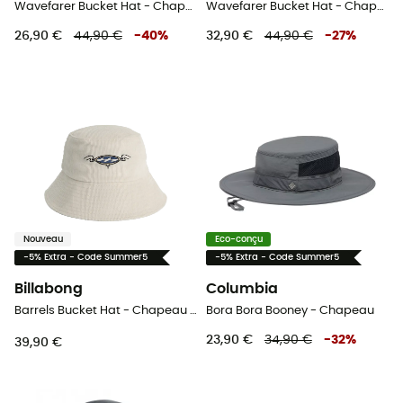
Wavefarer Bucket Hat - Chapeau
Wavefarer Bucket Hat - Chapeau
26,90 €
44,90 €
-
40
%
32,90 €
44,90 €
-
27
%
Nouveau
Eco-conçu
-5% Extra - Code Summer5
-5% Extra - Code Summer5
Billabong
Columbia
Barrels Bucket Hat - Chapeau femme
Bora Bora Booney - Chapeau
23,90 €
34,90 €
-
32
%
39,90 €