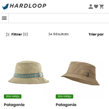
Promos d'été 🔥 -5 % EXTRA dès 2 produits* code Summer5
Chapeaux de randonnée femme
34
Résultats
Filtrer
(
0
)
Trier par
Eco-conçu
Eco-conçu
Patagonia
Patagonia