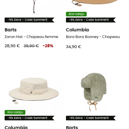
Eco-conçu
-5% Extra - Code Summer5
-5% Extra - Code Summer5
Barts
Columbia
Zaron Hat - Chapeau femme
Bora Bora Booney - Chapeau
28,90 €
39,90 €
-
28
%
34,90 €
Eco-conçu
-5% Extra - Code Summer5
-5% Extra - Code Summer5
Columbia
Barts