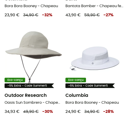
Bora Bora Booney - Chapeau
Bantota Bomber - Chapeau femme
23,90 €
34,90 €
-
32
%
43,90 €
59,90 €
-
27
%
Eco-conçu
Eco-conçu
-5% Extra - Code Summer5
-5% Extra - Code Summer5
Outdoor Research
Columbia
Oasis Sun Sombrero - Chapeau femme
Bora Bora Booney - Chapeau
34,93 €
49,90 €
-
30
%
24,90 €
34,90 €
-
28
%