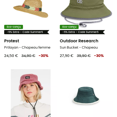
Eco-conçu
Eco-conçu
-5% Extra - Code Summer5
-5% Extra - Code Summer5
Protest
Outdoor Research
Prtlayan - Chapeau femme
Sun Bucket - Chapeau
24,50 €
34,90 €
-
30
%
27,90 €
39,90 €
-
30
%