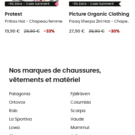
-5% Extra - Code Summer5
-5% Extra - Code Summer5
Protest
Picture Organic Clothing
Prtkiss Hat - Chapeau femme
Pisaq Sherpa 2In1 Hat - Chapeau femme
19,90 €
29,90 €
-
33
%
27,90 €
39,90 €
-
30
%
Nos marques de chaussures,
vêtements et matériel
Patagonia
Fjällräven
Ortovox
Columbia
Rab
Scarpa
La Sportiva
Vaude
Lowa
Mammut