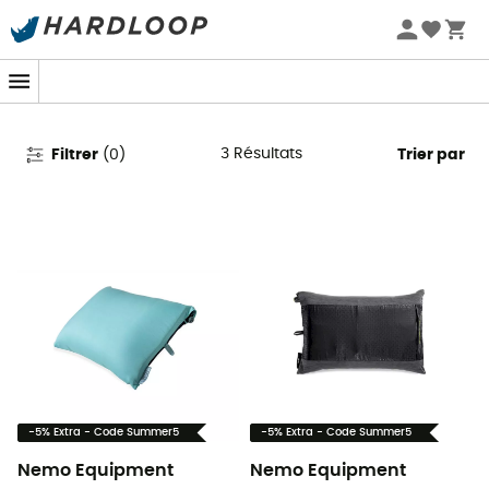
Promos d'été 🔥 -5 % EXTRA dès 2 produits* code Summer5
Oreillers NEMO Equipement
3
Résultats
Filtrer
(
0
)
Trier par
-5% Extra - Code Summer5
-5% Extra - Code Summer5
Nemo Equipment
Nemo Equipment