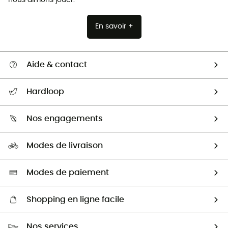
nous aimons jouer.
En savoir +
Aide & contact
Suivre mon colis
Hardloop
Retour & remboursement
Qui sommes-nous ?
Guide des tailles
Nos engagements
Carrières
Comment bien choisir ?
Notre empreinte
HardGuides
Modes de livraison
Seconde Main
Seconde main
Nos ambassadeurs
Aide & Contact
Sélection éco-responsable
Modes de paiement
Shopping en ligne facile
Livraison gratuite dès 100 €
Nos services