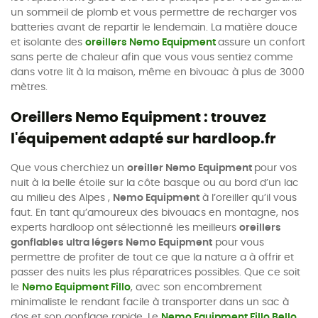
un sommeil de plomb et vous permettre de recharger vos
batteries avant de repartir le lendemain. La matière douce
et isolante des
oreillers Nemo Equipment
assure un confort
sans perte de chaleur afin que vous vous sentiez comme
dans votre lit à la maison, même en bivouac à plus de 3000
mètres.
Oreillers Nemo Equipment : trouvez
l'équipement adapté sur hardloop.fr
Que vous cherchiez un
oreiller Nemo Equipment
pour vos
nuit à la belle étoile sur la côte basque ou au bord d’un lac
au milieu des Alpes ,
Nemo Equipment
à l’oreiller qu’il vous
faut. En tant qu’amoureux des bivouacs en montagne, nos
experts hardloop ont sélectionné les meilleurs
oreillers
gonflables ultra légers Nemo Equipment
pour vous
permettre de profiter de tout ce que la nature a à offrir et
passer des nuits les plus réparatrices possibles. Que ce soit
le
Nemo Equipment Fillo
, avec son encombrement
minimaliste le rendant facile à transporter dans un sac à
dos et son gonflage rapide. Le
Nemo Equipment Fillo Bello
,