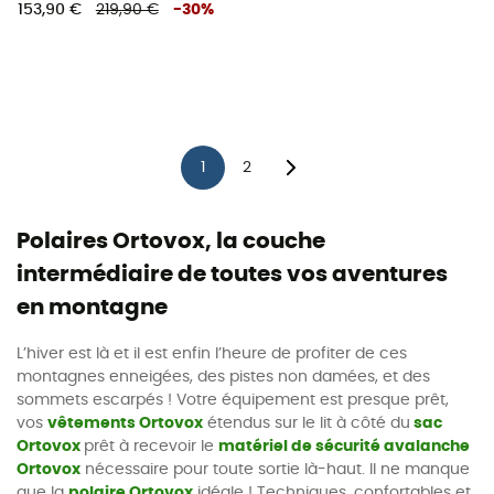
153,90 €
219,90 €
-
30
%
1
2
Polaires Ortovox, la couche
intermédiaire de toutes vos aventures
en montagne
L’hiver est là et il est enfin l’heure de profiter de ces
montagnes enneigées, des pistes non damées, et des
sommets escarpés ! Votre équipement est presque prêt,
vos
vêtements Ortovox
étendus sur le lit à côté du
sac
Ortovox
prêt à recevoir le
matériel de sécurité avalanche
Ortovox
nécessaire pour toute sortie là-haut. Il ne manque
que la
polaire Ortovox
idéale ! Techniques, confortables et