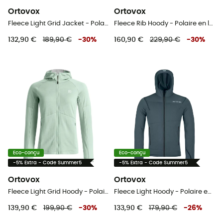
Ortovox
Ortovox
Fleece Light Grid Jacket - Polaire en laine mérinos femme
Fleece Rib Hoody - Polaire en laine mérinos femme
132,90 €
189,90 €
-
30
%
160,90 €
229,90 €
-
30
%
Eco-conçu
Eco-conçu
-5% Extra - Code Summer5
-5% Extra - Code Summer5
Ortovox
Ortovox
Fleece Light Grid Hoody - Polaire en laine mérinos femme
Fleece Light Hoody - Polaire en laine mérinos homme
139,90 €
199,90 €
-
30
%
133,90 €
179,90 €
-
26
%