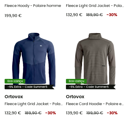
Fleece Hoody - Polaire homme
Fleece Light Grid Jacket - Polaire en laine mérinos homme
132,90 €
189,90 €
-
30
%
199,90 €
Eco-conçu
Eco-conçu
-5% Extra - Code Summer5
-5% Extra - Code Summer5
Ortovox
Ortovox
Fleece Light Grid Jacket - Polaire en laine mérinos homme
Fleece Cord Hoodie - Polaire en laine mérinos homme
132,90 €
189,90 €
-
30
%
139,90 €
199,90 €
-
30
%