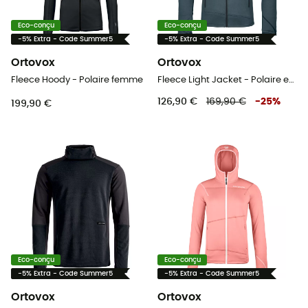
Eco-conçu
Eco-conçu
-5% Extra - Code Summer5
-5% Extra - Code Summer5
Ortovox
Ortovox
Fleece Hoody - Polaire femme
Fleece Light Jacket - Polaire en laine mérinos homme
126,90 €
169,90 €
-
25
%
199,90 €
Eco-conçu
Eco-conçu
-5% Extra - Code Summer5
-5% Extra - Code Summer5
Ortovox
Ortovox