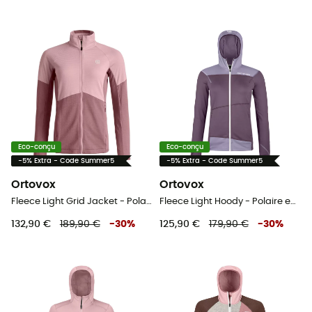
Eco-conçu
Eco-conçu
-5% Extra - Code Summer5
-5% Extra - Code Summer5
Ortovox
Ortovox
Fleece Light Grid Jacket - Polaire en laine mérinos femme
Fleece Light Hoody - Polaire en laine mérinos femme
132,90 €
189,90 €
-
30
%
125,90 €
179,90 €
-
30
%