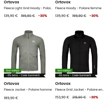
Ortovox
Ortovox
Fleece Light Grid Hoody - Polaire en laine mérinos femme
Fleece Hoody - Polaire femme
139,90 €
199,90 €
-
30
%
139,90 €
199,90 €
-
30
%
Eco-conçu
Eco-conçu
-5% Extra - Code Summer5
-5% Extra - Code Summer5
Ortovox
Ortovox
Fleece Jacket - Polaire homme
Fleece Grid Jacket - Polaire en laine mérinos homme
153,90 €
219,90 €
-
30
%
189,90 €