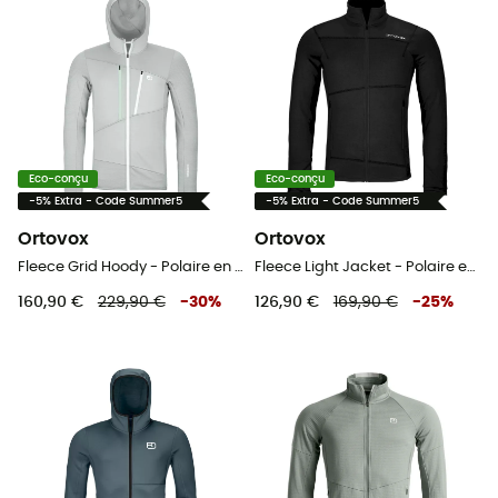
Eco-conçu
Eco-conçu
-5% Extra - Code Summer5
-5% Extra - Code Summer5
Ortovox
Ortovox
Fleece Grid Hoody - Polaire en laine mérinos homme
Fleece Light Jacket - Polaire en laine mérinos homme
160,90 €
229,90 €
-
30
%
126,90 €
169,90 €
-
25
%