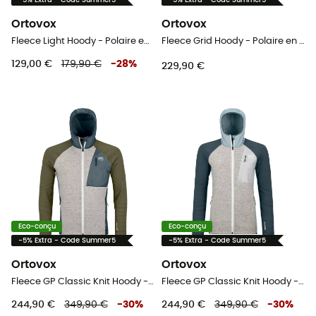
-5% Extra - Code Summer5
-5% Extra - Code Summer5
Ortovox
Ortovox
Fleece Light Hoody - Polaire en laine mérinos femme
Fleece Grid Hoody - Polaire en laine mérinos femme
129,00 €
179,90 €
-
28
%
229,90 €
Eco-conçu
Eco-conçu
-5% Extra - Code Summer5
-5% Extra - Code Summer5
Ortovox
Ortovox
Fleece GP Classic Knit Hoody - Polaire homme
Fleece GP Classic Knit Hoody - Polaire femme
244,90 €
349,90 €
-
30
%
244,90 €
349,90 €
-
30
%