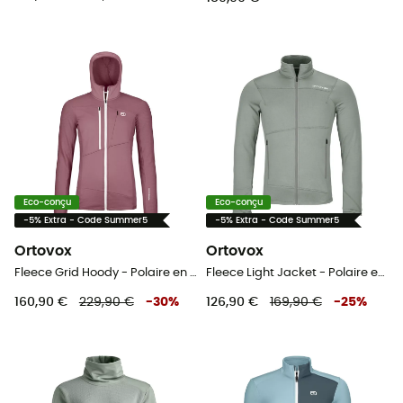
Eco-conçu
Eco-conçu
-5% Extra - Code Summer5
-5% Extra - Code Summer5
Ortovox
Ortovox
Fleece Grid Hoody - Polaire en laine mérinos femme
Fleece Light Jacket - Polaire en laine mérinos homme
160,90 €
229,90 €
-
30
%
126,90 €
169,90 €
-
25
%