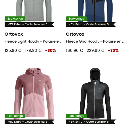
Eco-conçu
Eco-conçu
-5% Extra - Code Summer5
-5% Extra - Code Summer5
Ortovox
Ortovox
Fleece Light Hoody - Polaire en laine mérinos homme
Fleece Grid Hoody - Polaire en laine mérinos homme
125,90 €
179,90 €
-
30
%
160,90 €
229,90 €
-
30
%
Eco-conçu
Eco-conçu
-5% Extra - Code Summer5
-5% Extra - Code Summer5