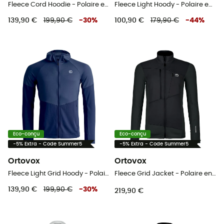
Fleece Cord Hoodie - Polaire en laine mérinos homme
Fleece Light Hoody - Polaire en laine mérinos femme
139,90 €
199,90 €
-
30
%
100,90 €
179,90 €
-
44
%
Eco-conçu
Eco-conçu
-5% Extra - Code Summer5
-5% Extra - Code Summer5
Ortovox
Ortovox
Fleece Light Grid Hoody - Polaire en laine mérinos homme
Fleece Grid Jacket - Polaire en laine mérinos femme
139,90 €
199,90 €
-
30
%
219,90 €