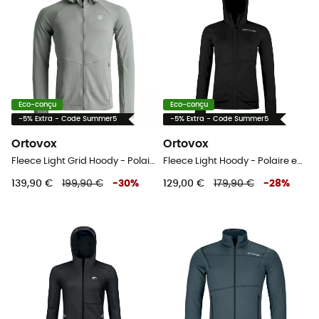
Eco-conçu
Eco-conçu
-5% Extra - Code Summer5
-5% Extra - Code Summer5
Ortovox
Ortovox
Fleece Light Grid Hoody - Polaire en laine mérinos homme
Fleece Light Hoody - Polaire en laine mérinos femme
139,90 €
199,90 €
-
30
%
129,00 €
179,90 €
-
28
%