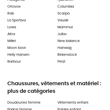
Ortovox
Columbia
Rab
Scarpa
La Sportiva
Vaude
Lowa
Mammut
Altra
Julbo
Millet
New balance
Moon boot
Hanwag
Helly Hansen
Birkenstock
Barbour
Petzl
Chaussures, vêtements et matériel :
plus de catégories
Doudounes femme
Vêtements enfant
Parkas femme
Polaire enfant