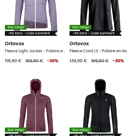
Eco-conçu
Eco-conçu
-5% Extra - Code Summer5
-5% Extra - Code Summer5
Ortovox
Ortovox
Fleece Light Jacket - Polaire en laine mérinos femme
Fleece Cord LS - Polaire en laine mérinos femme
118,90 €
169,90 €
-
30
%
139,90 €
199,90 €
-
30
%
Eco-conçu
Eco-conçu