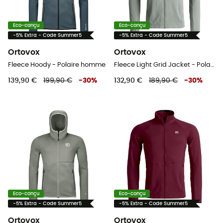
Eco-conçu
Eco-conçu
-5% Extra - Code Summer5
-5% Extra - Code Summer5
Ortovox
Ortovox
Fleece Hoody - Polaire homme
Fleece Light Grid Jacket - Polaire en laine mérinos homme
139,90 €
199,90 €
-
30
%
132,90 €
189,90 €
-
30
%
Eco-conçu
Eco-conçu
-5% Extra - Code Summer5
-5% Extra - Code Summer5
Ortovox
Ortovox