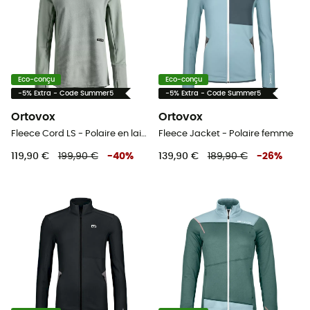
Eco-conçu
Eco-conçu
-5% Extra - Code Summer5
-5% Extra - Code Summer5
Ortovox
Ortovox
Fleece Cord LS - Polaire en laine mérinos femme
Fleece Jacket - Polaire femme
119,90 €
199,90 €
-
40
%
139,90 €
189,90 €
-
26
%