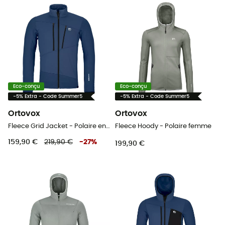
Eco-conçu
Eco-conçu
-5% Extra - Code Summer5
-5% Extra - Code Summer5
Ortovox
Ortovox
Fleece Grid Jacket - Polaire en laine mérinos homme
Fleece Hoody - Polaire femme
159,90 €
219,90 €
-
27
%
199,90 €