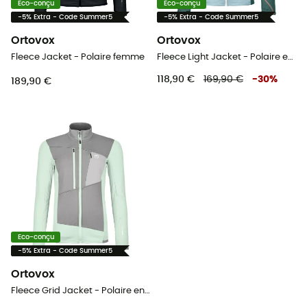
Eco-conçu
Eco-conçu
-5% Extra - Code Summer5
-5% Extra - Code Summer5
Ortovox
Ortovox
Fleece Jacket - Polaire femme
Fleece Light Jacket - Polaire en laine mérinos femme
118,90 €
169,90 €
-
30
%
189,90 €
Eco-conçu
-5% Extra - Code Summer5
Ortovox
Fleece Grid Jacket - Polaire en laine mérinos femme