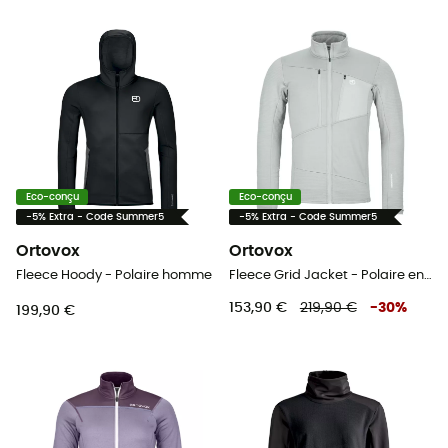
Eco-conçu
Eco-conçu
-5% Extra - Code Summer5
-5% Extra - Code Summer5
Ortovox
Ortovox
Fleece Hoody - Polaire homme
Fleece Grid Jacket - Polaire en laine mérinos homme
153,90 €
219,90 €
-
30
%
199,90 €