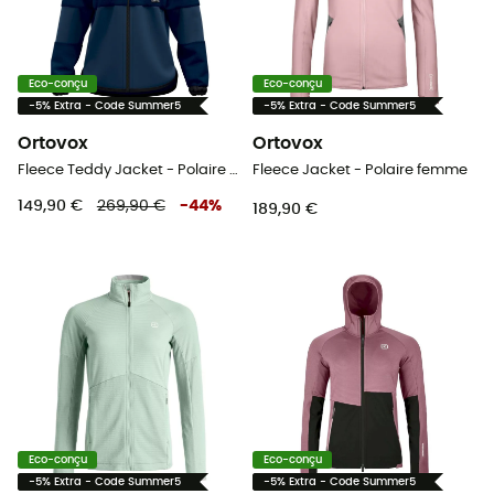
Eco-conçu
Eco-conçu
-5% Extra - Code Summer5
-5% Extra - Code Summer5
Ortovox
Ortovox
Fleece Teddy Jacket - Polaire en laine mérinos femme
Fleece Jacket - Polaire femme
149,90 €
269,90 €
-
44
%
189,90 €
Eco-conçu
Eco-conçu
-5% Extra - Code Summer5
-5% Extra - Code Summer5