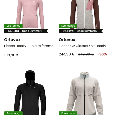
Eco-conçu
Eco-conçu
-5% Extra - Code Summer5
-5% Extra - Code Summer5
Ortovox
Ortovox
Fleece Hoody - Polaire femme
Fleece GP Classic Knit Hoody - Polaire femme
244,90 €
349,90 €
-
30
%
199,90 €
Eco-conçu
Eco-conçu