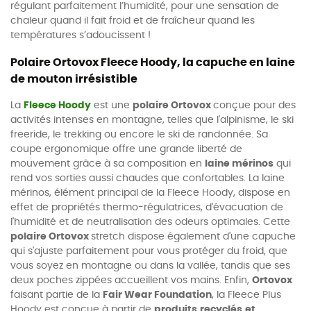
régulant parfaitement l’humidité, pour une sensation de
chaleur quand il fait froid et de fraîcheur quand les
températures s’adoucissent !
Polaire Ortovox Fleece Hoody, la capuche en laine
de mouton irrésistible
La
Fleece Hoody
est une
polaire Ortovox
conçue pour des
activités intenses en montagne, telles que l'alpinisme, le ski
freeride, le trekking ou encore le ski de randonnée. Sa
coupe ergonomique offre une grande liberté de
mouvement grâce à sa composition en
laine mérinos
qui
rend vos sorties aussi chaudes que confortables. La laine
mérinos, élément principal de la Fleece Hoody, dispose en
effet de propriétés thermo-régulatrices, d'évacuation de
l'humidité et de neutralisation des odeurs optimales. Cette
polaire Ortovox
stretch dispose également d'une capuche
qui s'ajuste parfaitement pour vous protéger du froid, que
vous soyez en montagne ou dans la vallée, tandis que ses
deux poches zippées accueillent vos mains. Enfin,
Ortovox
faisant partie de la
Fair Wear Foundation
, la Fleece Plus
Hoody est conçue à partir de
produits
recyclés
et