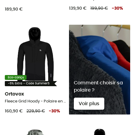
139,90 €
199,90 €
-
30
%
189,90 €
Eco-conçu
Comment choisir sa
-5% Extra - Code Summer5
polaire ?
Ortovox
Fleece Grid Hoody - Polaire en laine mérinos homme
Voir plus
160,90 €
229,90 €
-
30
%