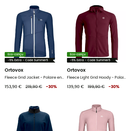
Eco-conçu
Eco-conçu
-5% Extra - Code Summer5
-5% Extra - Code Summer5
Ortovox
Ortovox
Fleece Grid Jacket - Polaire en laine mérinos femme
Fleece Light Grid Hoody - Polaire en laine mérinos homme
153,90 €
219,90 €
-
30
%
139,90 €
199,90 €
-
30
%