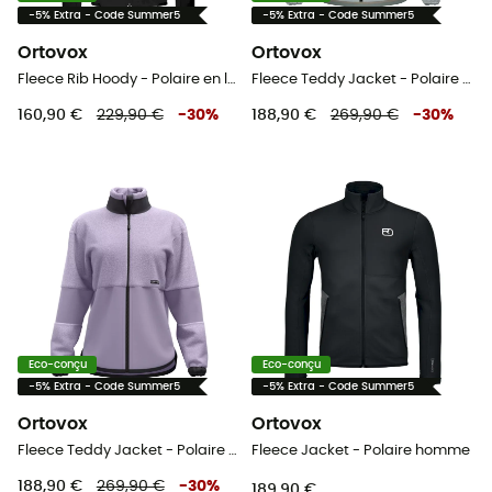
-5% Extra - Code Summer5
-5% Extra - Code Summer5
Ortovox
Ortovox
Fleece Rib Hoody - Polaire en laine mérinos homme
Fleece Teddy Jacket - Polaire en laine mérinos femme
160,90 €
229,90 €
-
30
%
188,90 €
269,90 €
-
30
%
Eco-conçu
Eco-conçu
-5% Extra - Code Summer5
-5% Extra - Code Summer5
Ortovox
Ortovox
Fleece Teddy Jacket - Polaire en laine mérinos femme
Fleece Jacket - Polaire homme
188,90 €
269,90 €
-
30
%
189,90 €