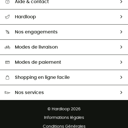
Aide & contact
Suivre mon colis
Hardloop
Retour & remboursement
Qui sommes-nous ?
Guide des tailles
Nos engagements
Carrières
Comment bien choisir ?
Notre empreinte
HardGuides
Modes de livraison
Seconde Main
Seconde main
Nos ambassadeurs
Aide & Contact
Sélection éco-responsable
Modes de paiement
Shopping en ligne facile
Livraison gratuite dès 100 €
Nos services
Retour gratuit sous 100 jours
Ventes aux groupes & club
Service client gratuit
© Hardloop 2026
Programme d'affiliation
Informations légales
Conditions Générales