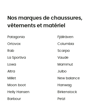
Nos marques de chaussures,
vêtements et matériel
Patagonia
Fjällräven
Ortovox
Columbia
Rab
Scarpa
La Sportiva
Vaude
Lowa
Mammut
Altra
Julbo
Millet
New balance
Moon boot
Hanwag
Helly Hansen
Birkenstock
Barbour
Petzl