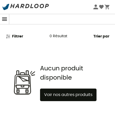
Promos d'été 🔥 -5 % EXTRA dès 2 produits* code Summer5
Crashpads Petzl
0
Résultat
Filtrer
Trier par
Aucun produit
disponible
Voir nos autres produits