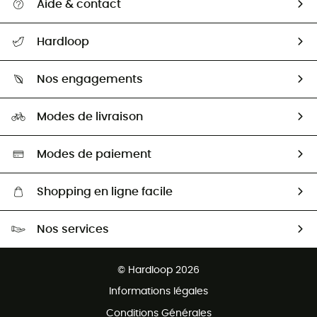
Aide & contact
Suivre mon colis
Hardloop
Retour & remboursement
Qui sommes-nous ?
Guide des tailles
Nos engagements
Carrières
Comment bien choisir ?
Notre empreinte
HardGuides
Modes de livraison
Seconde Main
Seconde main
Nos ambassadeurs
Aide & Contact
Sélection éco-responsable
Modes de paiement
Shopping en ligne facile
Livraison gratuite dès 100 €
Nos services
Retour gratuit sous 100 jours
Ventes aux groupes & club
Service client gratuit
© Hardloop 2026
Programme d'affiliation
Informations légales
Conditions Générales