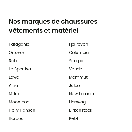
Nos marques de chaussures,
vêtements et matériel
Patagonia
Fjällräven
Ortovox
Columbia
Rab
Scarpa
La Sportiva
Vaude
Lowa
Mammut
Altra
Julbo
Millet
New balance
Moon boot
Hanwag
Helly Hansen
Birkenstock
Barbour
Petzl