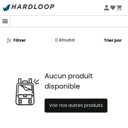
Promos d'été 🔥 -5 % EXTRA dès 2 produits* code Summer5
Pantalons Dynafit
0
Résultat
Filtrer
Trier par
Aucun produit
disponible
Voir nos autres produits