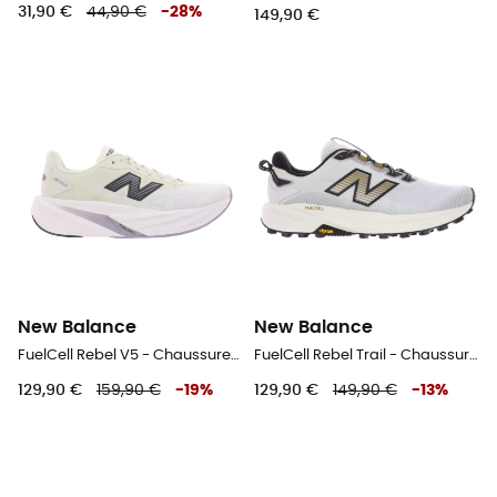
31,90 €
44,90 €
-
28
%
149,90 €
New Balance
New Balance
FuelCell Rebel V5 - Chaussures running femme
FuelCell Rebel Trail - Chaussures trail homme
129,90 €
159,90 €
-
19
%
129,90 €
149,90 €
-
13
%