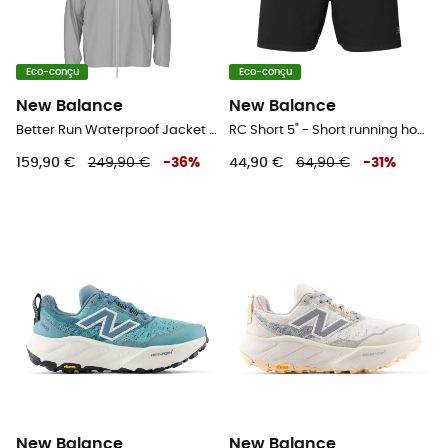
Eco-conçu
Eco-conçu
New Balance
New Balance
Better Run Waterproof Jacket - Veste running homme
RC Short 5" - Short running homme
159,90 €
249,90 €
-
36
%
44,90 €
64,90 €
-
31
%
New Balance
New Balance