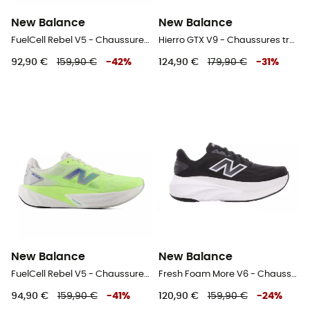
New Balance
New Balance
FuelCell Rebel V5 - Chaussures running femme
Hierro GTX V9 - Chaussures trail femme
92,90 €
159,90 €
-
42
%
124,90 €
179,90 €
-
31
%
New Balance
New Balance
FuelCell Rebel V5 - Chaussures running homme
Fresh Foam More V6 - Chaussures running femme
94,90 €
159,90 €
-
41
%
120,90 €
159,90 €
-
24
%