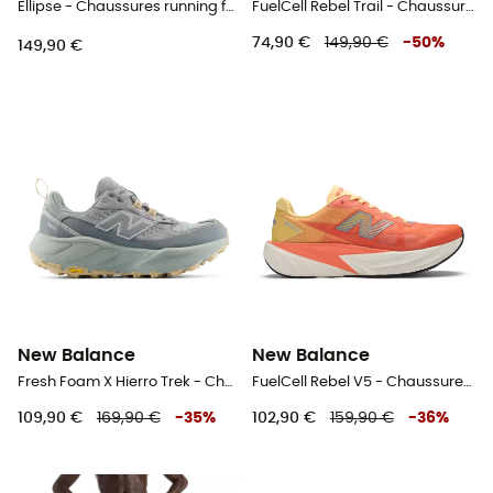
Ellipse - Chaussures running femme
FuelCell Rebel Trail - Chaussures trail femme
74,90 €
149,90 €
-
50
%
149,90 €
New Balance
New Balance
Fresh Foam X Hierro Trek - Chaussures randonnée femme
FuelCell Rebel V5 - Chaussures running homme
109,90 €
169,90 €
-
35
%
102,90 €
159,90 €
-
36
%