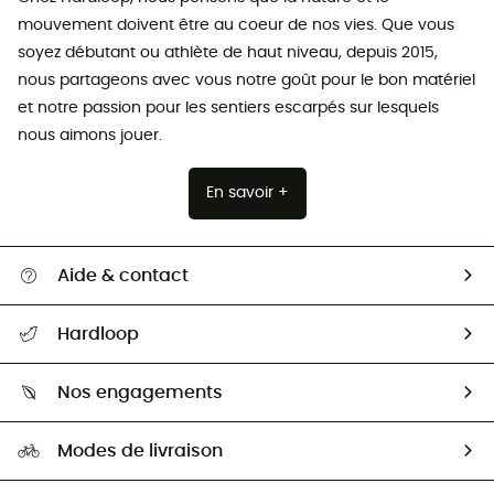
mouvement doivent être au coeur de nos vies. Que vous
soyez débutant ou athlète de haut niveau, depuis 2015,
nous partageons avec vous notre goût pour le bon matériel
et notre passion pour les sentiers escarpés sur lesquels
nous aimons jouer.
En savoir +
Aide & contact
Suivre mon colis
Hardloop
Retour & remboursement
Qui sommes-nous ?
Guide des tailles
Nos engagements
Carrières
Comment bien choisir ?
Notre empreinte
HardGuides
Modes de livraison
Seconde Main
Seconde main
Nos ambassadeurs
Aide & Contact