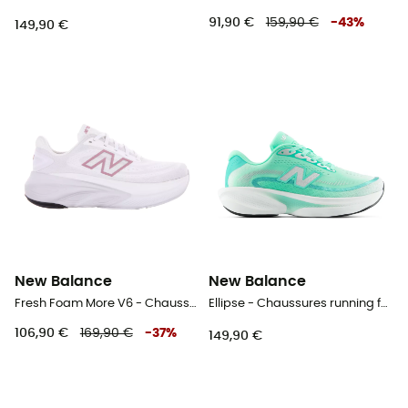
91,90 €
159,90 €
-
43
%
149,90 €
New Balance
New Balance
Fresh Foam More V6 - Chaussures running femme
Ellipse - Chaussures running femme
106,90 €
169,90 €
-
37
%
149,90 €