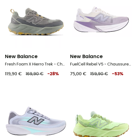
New Balance
New Balance
Fresh Foam X Hierro Trek - Chaussures randonnée homme
FuelCell Rebel V5 - Chaussures running femme
119,90 €
169,90 €
-
28
%
75,00 €
159,90 €
-
53
%