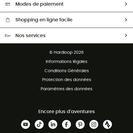
Sélection éco-responsable
Modes de paiement
Shopping en ligne facile
Livraison gratuite dès 100 €
Nos services
Retour gratuit sous 100 jours
Ventes aux groupes & club
Service client gratuit
© Hardloop 2026
Programme d'affiliation
Informations légales
Conditions Générales
Protection des données
Paramètres des données
Encore plus d'aventures