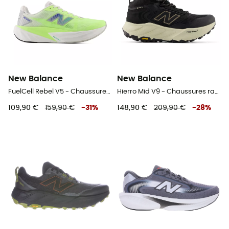
New Balance
New Balance
FuelCell Rebel V5 - Chaussures running femme
Hierro Mid V9 - Chaussures randonnée femme
109,90 €
159,90 €
-
31
%
148,90 €
209,90 €
-
28
%