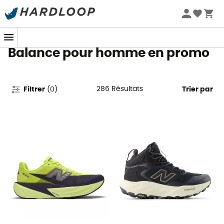
Promos d'été 🔥 -5 % EXTRA dès 2 produits* code Summer5
Vêtements & Chaussures New
Balance pour homme en promo
286
Résultats
Filtrer
(
0
)
Trier par