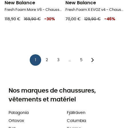
New Balance
New Balance
Fresh Foam More V6 - Chaussures running homme
Fresh Foam X EVOZ v4 - Chaussures running femme
118,90 €
169,90 €
-
30
%
70,00 €
129,90 €
-
46
%
1
2
3
5
...
Nos marques de chaussures,
vêtements et matériel
Patagonia
Fjällräven
Ortovox
Columbia