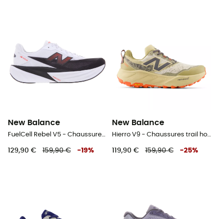
New Balance
New Balance
FuelCell Rebel V5 - Chaussures running homme
Hierro V9 - Chaussures trail homme
129,90 €
159,90 €
-
19
%
119,90 €
159,90 €
-
25
%