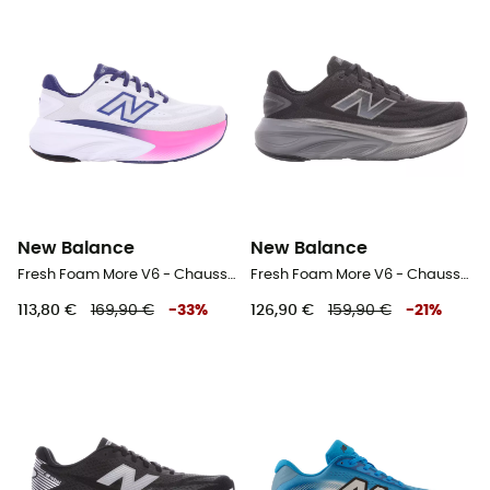
New Balance
New Balance
Fresh Foam More V6 - Chaussures running femme
Fresh Foam More V6 - Chaussures running homme
113,80 €
169,90 €
-
33
%
126,90 €
159,90 €
-
21
%