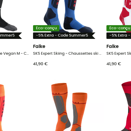
Eco-conçu
Eco-conçu
Summer5
-5% Extra - Code Summer5
-5% Extra 
Falke
Falke
Falke Sk2 Intermediate Vegan M - Chaussettes ski homme
SK5 Expert Skiing - Chaussettes ski homme
41,90 €
41,90 €