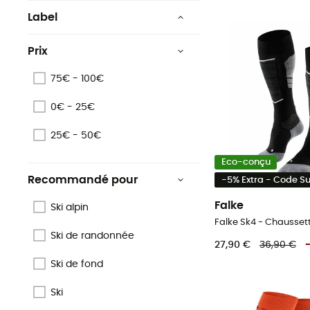
Label
Oeko-Tex
Prix
Origine Européenne
Garantie
75€ - 100€
0€ - 25€
25€ - 50€
Eco-conçu
Recommandé pour
-5% Extra - Code 
Falke
Ski alpin
Falke Sk4 - Chausse
Ski de randonnée
27,90 €
36,90 €
Ski de fond
Ski