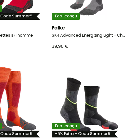
- Code Summer5
Eco-conçu
Falke
settes ski homme
SK4 Advanced Energizing Light - Chaussettes ski homme
39,90 €
Eco-conçu
- Code Summer5
-5% Extra - Code Summer5