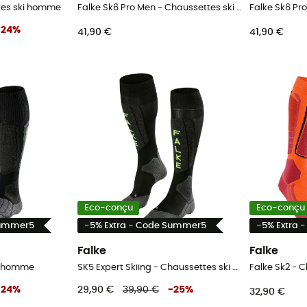
tes ski homme
Falke Sk6 Pro Men - Chaussettes ski homme
-
24
%
41,90 €
41,90 €
Eco-conçu
Eco-conçu
Summer5
-5% Extra - Code Summer5
-5% Extra 
Falke
Falke
ki homme
SK5 Expert Skiing - Chaussettes ski homme
Falke Sk2 - 
-
24
%
29,90 €
39,90 €
-
25
%
32,90 €