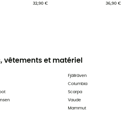
32,90 €
36,90 €
 vêtements et matériel
Fjällräven
Columbia
oot
Scarpa
ansen
Vaude
Mammut