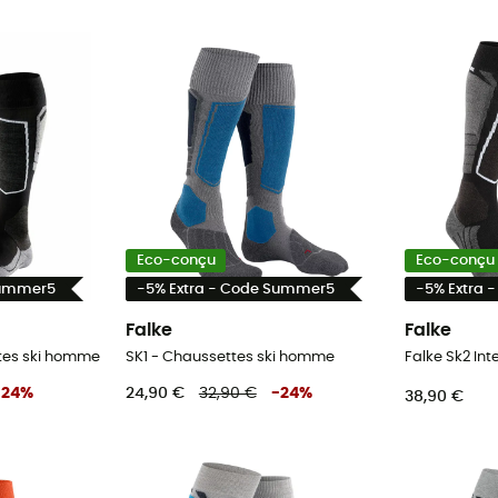
Eco-conçu
Eco-conçu
Summer5
-5% Extra - Code Summer5
-5% Extra 
Falke
Falke
ttes ski homme
SK1 - Chaussettes ski homme
-
24
%
24,90 €
32,90 €
-
24
%
38,90 €