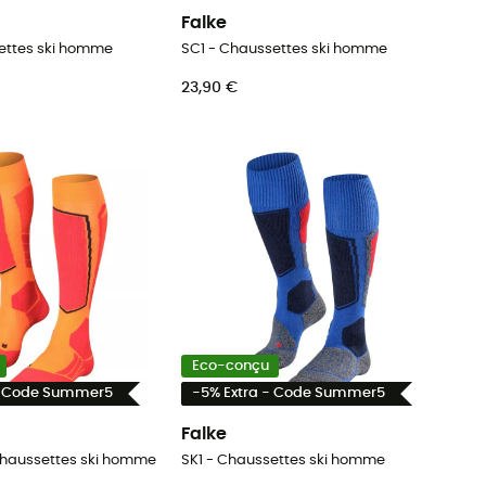
Falke
ettes ski homme
SC1 - Chaussettes ski homme
23,90 €
Eco-conçu
- Code Summer5
-5% Extra - Code Summer5
Falke
Chaussettes ski homme
SK1 - Chaussettes ski homme