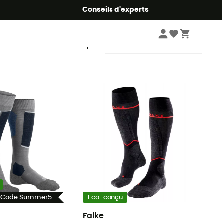
Conseils d'experts
Trier par
- Code Summer5
Eco-conçu
Falke