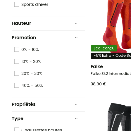
Sports d'hiver
Hauteur
Haute
Promotion
Mi-Haute
Eco-conçu
0% - 10%
-5% Extra - Code 
10% - 20%
Falke
20% - 30%
38,90 €
40% - 50%
Propriétés
Isolant
Type
Respirant
Chaussettes hautes