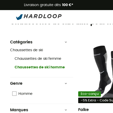
Livraison gratuite dès
100 €*
Chaussettes de ski homme
Chaussettes
Chaussettes de ski
Chaussettes de ski Falke pour
Catégories
Chaussettes de ski
Chaussettes de ski femme
Chaussettes de ski homme
Genre
Homme
Eco-conçu
-5% Extra - Code 
Falke
Marques