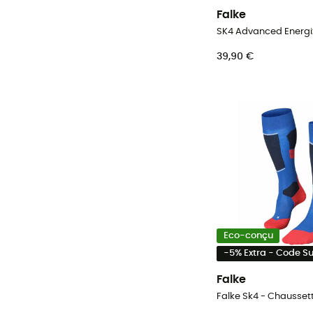
Falke
39,90 €
Eco-conçu
-5% Extra - Code 
Falke
Falke Sk4 - Chausse