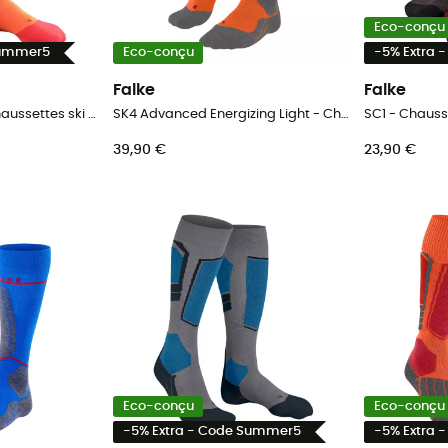
Eco-conçu
Summer5
Eco-conçu
-5% Extra 
Falke
Falke
SK5 Expert Skiing - Chaussettes ski homme
SK4 Advanced Energizing Light - Chaussettes ski homme
SC1 - Chaus
39,90 €
23,90 €
Eco-conçu
Eco-conçu
-5% Extra - Code Summer5
-5% Extra 