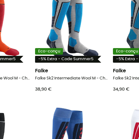
Eco-conçu
Eco-conçu
Summer5
-5% Extra - Code Summer5
-5% Extra 
Falke
Falke
Falke Sk2 Intermediate Wool M - Chaussettes ski homme
Falke Sk2 Intermediate Wool M - Chaussettes ski homme
38,90 €
34,90 €