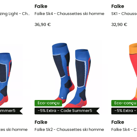
Falke
Falke
SK4 Advanced Energizing Light - Chaussettes ski homme
Falke Sk4 - Chaussettes ski homme
SK1 - Chauss
36,90 €
32,90 €
Eco-conçu
Eco-conçu
Summer5
-5% Extra - Code Summer5
-5% Extra 
Falke
Falke
ttes ski homme
Falke Sk2 - Chaussettes ski homme
Falke Sk4 - 