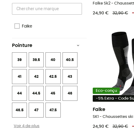
Falke Sk2 - Chausset
24,90 €
32,90 €
Falke
Pointure
39
39.5
40
40.5
41
42
42.5
43
Eco-conçu
44
44.5
45
46
-5% Extra - Code 
Falke
46.5
47
47.5
SK1 - Chaussettes s
Voir 4 de plus
24,90 €
32,90 €