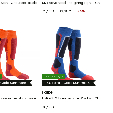
Falke Sk6 Pro Men - Chaussettes ski homme
SK4 Advanced Energizing Light - Chaussettes ski homme
29,90 €
39,90 €
-
25
%
Eco-conçu
- Code Summer5
-5% Extra - Code Summer5
Falke
Chaussettes ski homme
Falke Sk2 Intermediate Wool M - Chaussettes ski homme
38,90 €