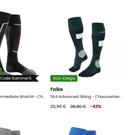
- Code Summer5
Eco-conçu
Falke
Falke Sk2 Intermediate Wool M - Chaussettes ski homme
SK4 Advanced Skiing - Chaussettes ski homme
20,90 €
36,90 €
-
43
%