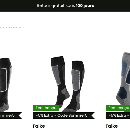
Promos d'été 🔥 -5 % EXTRA dès 2 produits* code Summer5
Retour gratuit sous
100 jours
 homme
Eco-conçu
Eco-conçu
Summer5
-5% Extra - Code Summer5
-5% Extra 
Falke
Falke