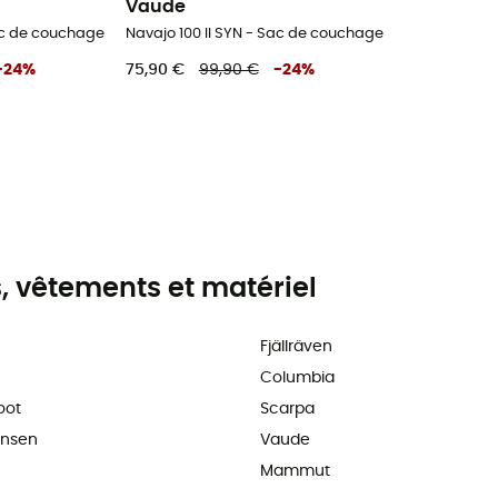
Vaude
Sac de couchage
Navajo 100 II SYN - Sac de couchage
-
24
%
75,90 €
99,90 €
-
24
%
 vêtements et matériel
Fjällräven
Columbia
oot
Scarpa
ansen
Vaude
Mammut