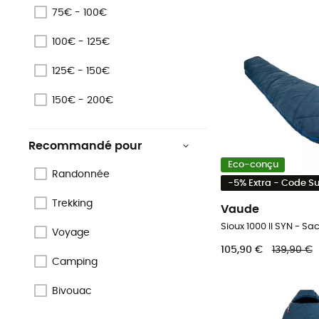
75€ - 100€
100€ - 125€
125€ - 150€
150€ - 200€
Recommandé pour
Eco-conçu
Randonnée
-5% Extra - Code 
Trekking
Vaude
Sioux 1000 II SYN - S
Voyage
105,90 €
139,90 €
Camping
Bivouac