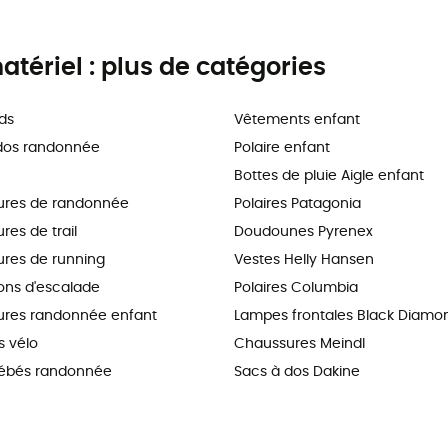
tériel : plus de catégories
ds
Vêtements enfant
dos randonnée
Polaire enfant
Bottes de pluie Aigle enfant
ures de randonnée
Polaires Patagonia
es de trail
Doudounes Pyrenex
res de running
Vestes Helly Hansen
ns d'escalade
Polaires Columbia
res randonnée enfant
Lampes frontales Black Diamo
 vélo
Chaussures Meindl
ébés randonnée
Sacs à dos Dakine