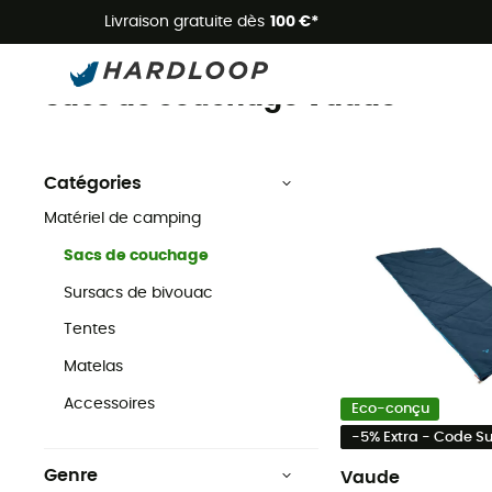
Livraison gratuite dès
100 €*
Sacs de couchage
Vaude
Matériel de camping
Sacs de couchage Vaude
Catégories
Matériel de camping
Sacs de couchage
Sursacs de bivouac
Tentes
Matelas
Accessoires
Eco-conçu
-5% Extra - Code 
Genre
Vaude