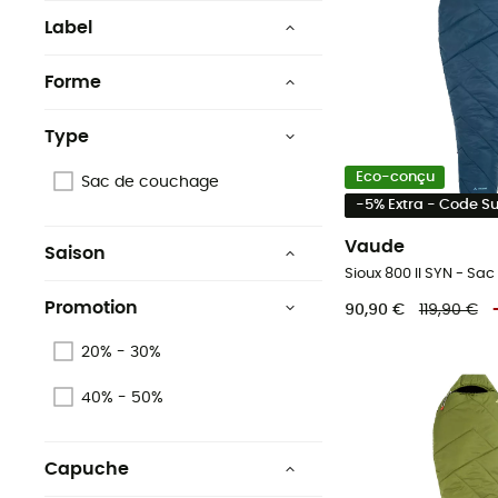
Label
Bluesign
Forme
Oeko-Tex
Momie / sarcophage
Type
Recyclé
Rectangulaire
Eco-conçu
Sac de couchage
Green Shape
-5% Extra - Code 
PFC-Free
Vaude
Saison
Sioux 800 II SYN - S
2 saisons
Grüner Knopf
Promotion
90,90 €
119,90 €
3 saisons
Voir 1 de plus
20% - 30%
40% - 50%
Capuche