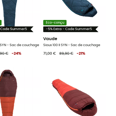
Eco-conçu
- Code Summer5
-5% Extra - Code Summer5
Vaude
II SYN - Sac de couchage
Sioux 100 II SYN - Sac de couchage
,90 €
-
24
%
71,00 €
89,90 €
-
21
%