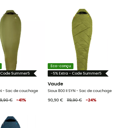
Eco-conçu
- Code Summer5
-5% Extra - Code Summer5
Vaude
N - Sac de couchage
Sioux 800 II SYN - Sac de couchage
19,90 €
-
41
%
90,90 €
119,90 €
-
24
%