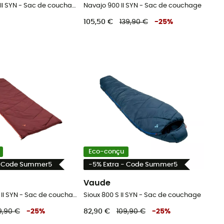
Plangge 400 II SYN - Sac de couchage
Navajo 900 II SYN - Sac de couchage
105,50 €
139,90 €
-
25
%
Eco-conçu
- Code Summer5
-5% Extra - Code Summer5
Vaude
Navajo 500 S II SYN - Sac de couchage
Sioux 800 S II SYN - Sac de couchage
9,90 €
-
25
%
82,90 €
109,90 €
-
25
%