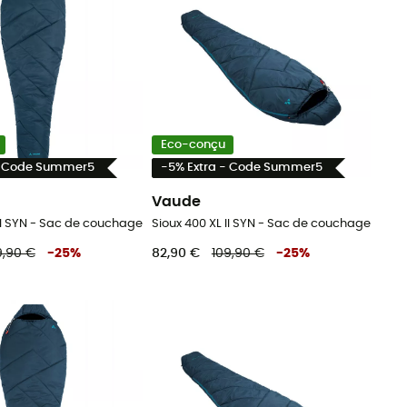
Eco-conçu
- Code Summer5
-5% Extra - Code Summer5
Vaude
 II SYN - Sac de couchage
Sioux 400 XL II SYN - Sac de couchage
9,90 €
-
25
%
82,90 €
109,90 €
-
25
%