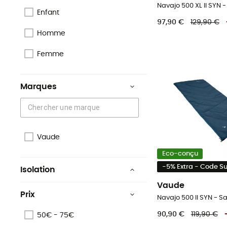
Enfant
97,90 €
129,90 €
Homme
Femme
Marques
Vaude
Eco-conçu
-5% Extra - Code 
Isolation
Isolation naturelle
Vaude
Prix
Navajo 500 II SYN - 
Isolation synthétique
90,90 €
119,90 €
50€ - 75€