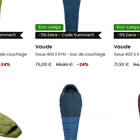
Eco-conçu
Eco-conçu
Summer5
-5% Extra - Code Summer5
-5% Extra 
Vaude
Vaude
ac de couchage
Sioux 400 II SYN - Sac de couchage
Sioux 400 S 
-
24
%
76,00 €
99,90 €
-
24
%
71,90 €
94