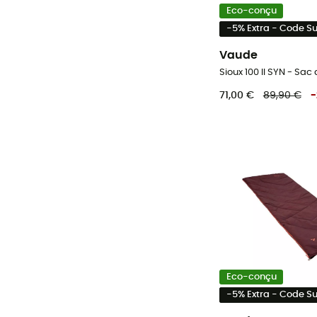
Eco-conçu
-5% Extra - Code 
Vaude
Sioux 100 II SYN - Sa
71,00 €
89,90 €
-
Eco-conçu
-5% Extra - Code 