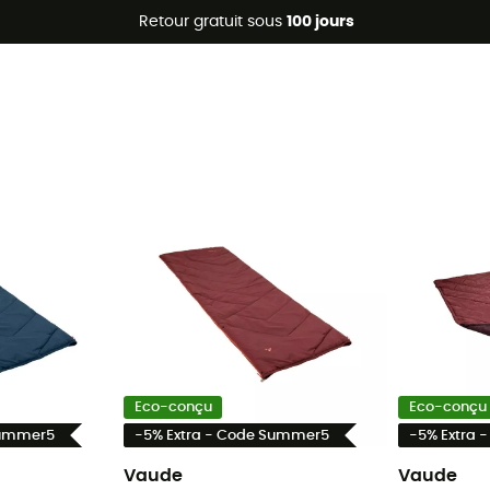
Promos d'été 🔥 -5 % EXTRA dès 2 produits* code Summer5
Retour gratuit sous
100 jours
Eco-conçu
Eco-conçu
Summer5
-5% Extra - Code Summer5
-5% Extra 
Vaude
Vaude