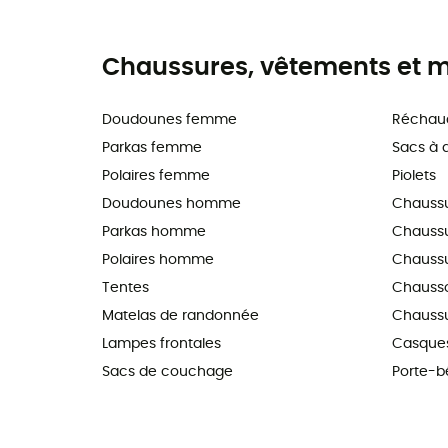
Chaussures, vêtements et ma
Doudounes femme
Réchau
Parkas femme
Sacs à 
Polaires femme
Piolets
Doudounes homme
Chauss
Parkas homme
Chaussur
Polaires homme
Chaussu
Tentes
Chausso
Matelas de randonnée
Chaussu
Lampes frontales
Casques
Sacs de couchage
Porte-b