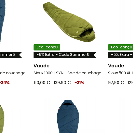
Eco-conçu
Eco-conçu
Summer5
-5% Extra - Code Summer5
-5% Extra 
Vaude
Vaude
ac de couchage
Sioux 1000 II SYN - Sac de couchage
Sioux 800 XL
-
24
%
110,00 €
139,90 €
-
21
%
97,90 €
12