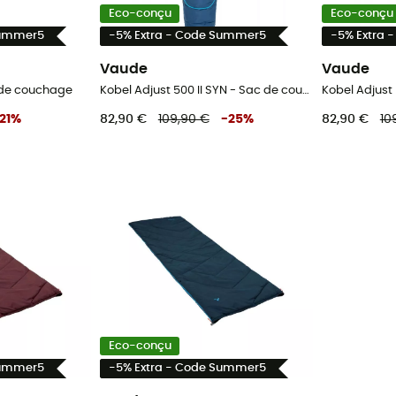
Eco-conçu
Eco-conçu
Summer5
-5% Extra - Code Summer5
-5% Extra 
Vaude
Vaude
c de couchage
Kobel Adjust 500 II SYN - Sac de couchage
21
%
82,90 €
109,90 €
-
25
%
82,90 €
10
Eco-conçu
Summer5
-5% Extra - Code Summer5