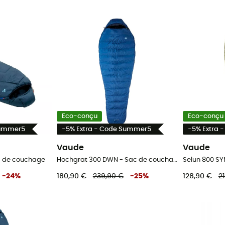
Eco-conçu
Eco-conçu
Summer5
-5% Extra - Code Summer5
-5% Extra 
Vaude
Vaude
ac de couchage
Hochgrat 300 DWN - Sac de couchage
Selun 800 SY
-
24
%
180,90 €
239,90 €
-
25
%
128,90 €
2