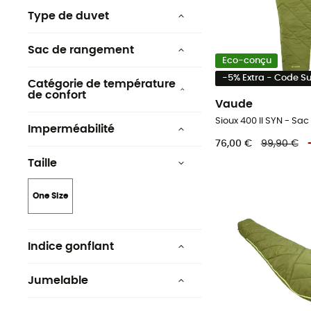
Oui
Type de duvet
Oie
Sac de rangement
Eco-conçu
Synthétique
Inclus
-5% Extra - Code 
Catégorie de température
de confort
Vaude
10°C à 15°C
Sioux 400 II SYN - S
Imperméabilité
5°C à 10°C
76,00 €
99,90 €
Déperlant
Taille
0°C à 5°C
One Size
Indice gonflant
850 +
Jumelable
Oui