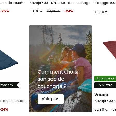
Navajo 500 XL II SYN - Sac de couchage
Navajo 500 II SYN - Sac de couchage
-
25
%
90,90 €
119,90 €
-
24
%
79,90 €
Comment choisir
son sac de
Eco-conçu
Summer5
-5% Extra 
couchage ?
Vaude
Voir plus
Sac de couchage
-
24
%
82,90 €
10