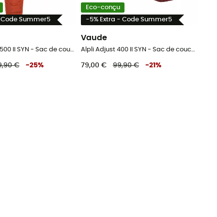
Eco-conçu
- Code Summer5
-5% Extra - Code Summer5
Vaude
Kobel Adjust 500 II SYN - Sac de couchage
Alpli Adjust 400 II SYN - Sac de couchage enfant
9,90 €
-
25
%
79,00 €
99,90 €
-
21
%