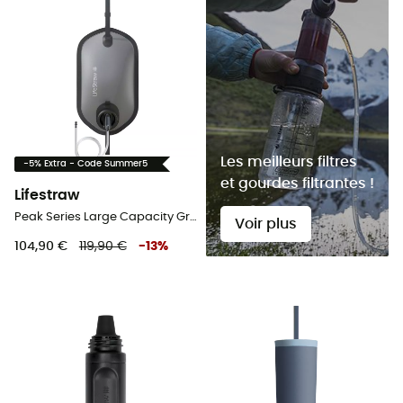
Les meilleurs filtres
-5% Extra - Code Summer5
et gourdes filtrantes !
Lifestraw
Peak Series Large Capacity Gravity Water Filter System 8 L - Filtre à eau
Voir plus
104,90 €
119,90 €
-
13
%