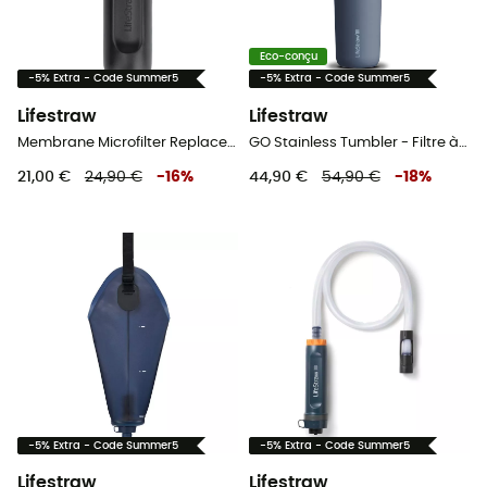
Eco-conçu
-5% Extra - Code Summer5
-5% Extra - Code Summer5
Lifestraw
Lifestraw
Membrane Microfilter Replacement Peak Series - Filtre à eau
GO Stainless Tumbler - Filtre à eau
21,00 €
24,90 €
-
16
%
44,90 €
54,90 €
-
18
%
-5% Extra - Code Summer5
-5% Extra - Code Summer5
Lifestraw
Lifestraw