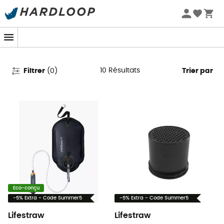
Promos d'été 🔥 -5 % EXTRA dès 2 produits* code Summer5
Filtres à eau Lifestraw
10
Résultats
Filtrer
(
0
)
Trier par
Eco-conçu
-5% Extra - Code Summer5
-5% Extra - Code Summer5
Lifestraw
Lifestraw