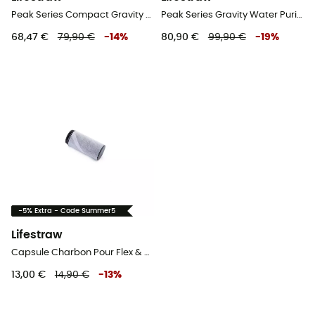
Peak Series Compact Gravity Water Filter System - Filtre à eau
Peak Series Gravity Water Purifier Filtre Seul - Filtre à eau
68,47 €
79,90 €
-
14
%
80,90 €
99,90 €
-
19
%
-5% Extra - Code Summer5
Lifestraw
Capsule Charbon Pour Flex & Play - Capsule de remplacement
13,00 €
14,90 €
-
13
%