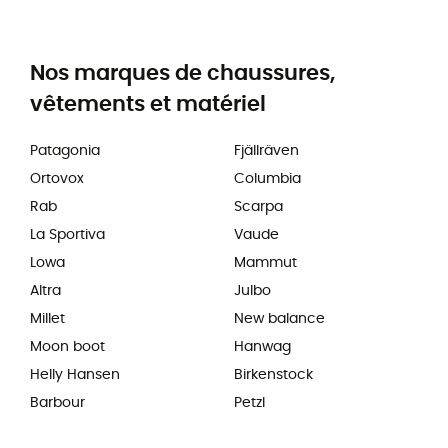
Nos marques de chaussures,
vêtements et matériel
Patagonia
Fjällräven
Ortovox
Columbia
Rab
Scarpa
La Sportiva
Vaude
Lowa
Mammut
Altra
Julbo
Millet
New balance
Moon boot
Hanwag
Helly Hansen
Birkenstock
Barbour
Petzl