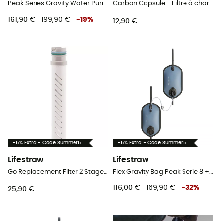
Peak Series Gravity Water Purifier Filtre + 8 L - Filtre à eau
Carbon Capsule - Filtre à charbon de remplacement
161,90 €
199,90 €
-
19
%
12,90 €
-5% Extra - Code Summer5
-5% Extra - Code Summer5
Lifestraw
Lifestraw
Go Replacement Filter 2 Stages - Filtre de remplacement charbon
Flex Gravity Bag Peak Serie 8 + 8L - Filtre à eau
116,00 €
169,90 €
-
32
%
25,90 €