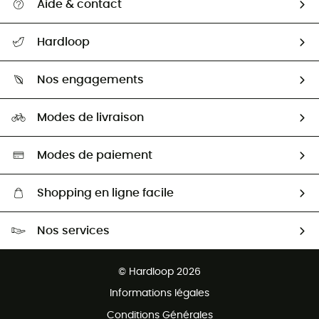
Aide & contact
Suivre mon colis
Hardloop
Retour & remboursement
Qui sommes-nous ?
Guide des tailles
Nos engagements
Carrières
Comment bien choisir ?
Notre empreinte
HardGuides
Modes de livraison
Seconde Main
Seconde main
Nos ambassadeurs
Aide & Contact
Sélection éco-responsable
Modes de paiement
Shopping en ligne facile
Livraison gratuite dès 100 €
Nos services
Retour gratuit sous 100 jours
Ventes aux groupes & club
Service client gratuit
© Hardloop 2026
Programme d'affiliation
Informations légales
Conditions Générales