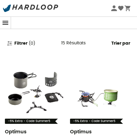
Promos d'été 🔥 -5 % EXTRA dès 2 produits* code Summer5
Optimus en promo
15
Résultats
Filtrer
(
0
)
Trier par
-5% Extra - Code Summer5
-5% Extra - Code Summer5
Optimus
Optimus