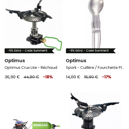
-5% Extra - Code Summer5
-5% Extra - Code Summer5
Optimus
Optimus
Optimus Crux Lite - Réchaud
Spork - Cuillère / Fourchette Pliable en Titane
36,90 €
44,90 €
-
18
%
14,00 €
16,90 €
-
17
%