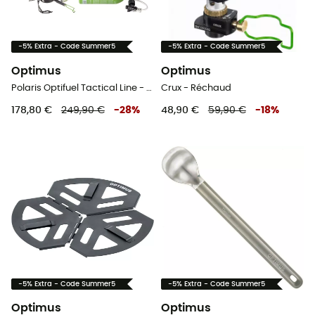
-5% Extra - Code Summer5
-5% Extra - Code Summer5
Optimus
Optimus
Polaris Optifuel Tactical Line - Réchaud multicombustible
Crux - Réchaud
178,80 €
249,90 €
-
28
%
48,90 €
59,90 €
-
18
%
-5% Extra - Code Summer5
-5% Extra - Code Summer5
Optimus
Optimus