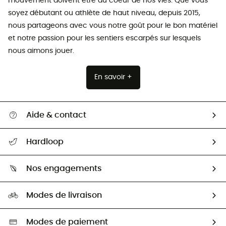
mouvement doivent être au coeur de nos vies. Que vous
soyez débutant ou athlète de haut niveau, depuis 2015,
nous partageons avec vous notre goût pour le bon matériel
et notre passion pour les sentiers escarpés sur lesquels
nous aimons jouer.
En savoir +
Aide & contact
Suivre mon colis
Hardloop
Retour & remboursement
Qui sommes-nous ?
Guide des tailles
Nos engagements
Carrières
Comment bien choisir ?
Notre empreinte
HardGuides
Modes de livraison
Seconde Main
Seconde main
Nos ambassadeurs
Aide & Contact
Sélection éco-responsable
Modes de paiement