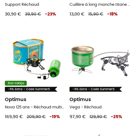
Support Réchaud
Cuillère à long manche titane - Couverts
30,90 €
39,90 €
-
23
%
13,00 €
15,90 €
-
18
%
Eco-conçu
-5% Extra - Code Summer5
-5% Extra - Code Summer5
Optimus
Optimus
Nova 125 ans - Réchaud multicombustible
Vega - Réchaud
169,90 €
209,90 €
-
19
%
97,90 €
129,90 €
-
25
%