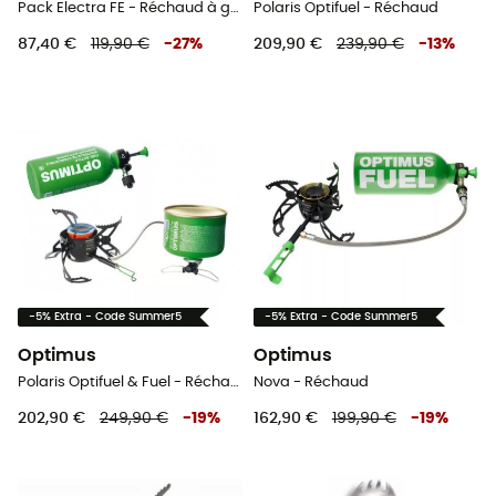
Pack Electra FE - Réchaud à gaz
Polaris Optifuel - Réchaud
87,40 €
119,90 €
-
27
%
209,90 €
239,90 €
-
13
%
-5% Extra - Code Summer5
-5% Extra - Code Summer5
Optimus
Optimus
Polaris Optifuel & Fuel - Réchaud
Nova - Réchaud
202,90 €
249,90 €
-
19
%
162,90 €
199,90 €
-
19
%