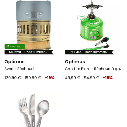
Eco-conçu
-5% Extra - Code Summer5
-5% Extra - Code Summer5
Optimus
Optimus
Svea - Réchaud
Crux Lite Piezo - Réchaud à gaz
129,90 €
159,90 €
-
19
%
45,90 €
54,90 €
-
16
%