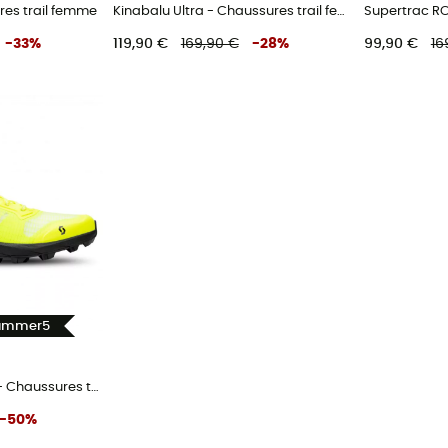
res trail femme
Kinabalu Ultra - Chaussures trail femme
-
33
%
119,90 €
169,90 €
-
28
%
99,90 €
16
Summer5
Supertrac Speed RC - Chaussures trail femme
-
50
%