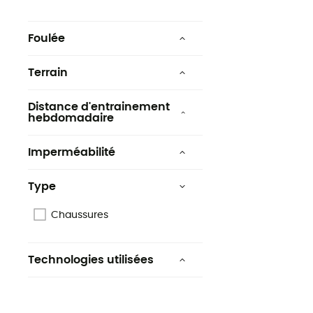
Foulée
Universelle
Terrain
Chemin
Distance d'entrainement
hebdomadaire
supérieure 30 km
Imperméabilité
Toutes distances
Non
Type
Oui
Chaussures
Technologies utilisées
Gore-Tex®