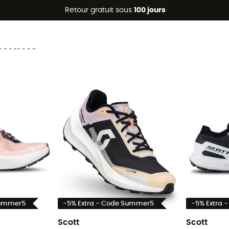
Promos d'été 🔥 -5 % EXTRA dès 2 produits* code Summer5
Retour gratuit sous
100 jours
 femme
Summer5
-5% Extra - Code Summer5
-5% Extra 
Scott
Scott