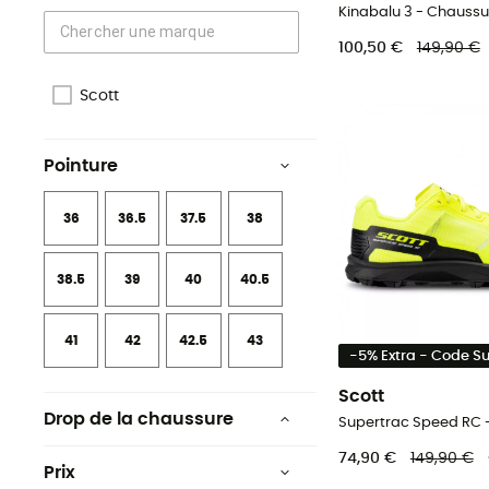
Kinabalu 3 - Chaussu
100,50 €
149,90 €
Scott
Pointure
36
36.5
37.5
38
38.5
39
40
40.5
41
42
42.5
43
-5% Extra - Code 
Scott
Drop de la chaussure
1 à 4 mm
74,90 €
149,90 €
Prix