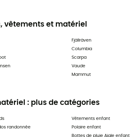
 vêtements et matériel
Fjällräven
Columbia
oot
Scarpa
ansen
Vaude
Mammut
tériel : plus de catégories
ds
Vêtements enfant
dos randonnée
Polaire enfant
Bottes de pluie Aigle enfant