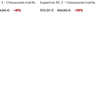
Supertrac RC 3 - Chaussures trail femme
Supertrac RC 3 - Chaussures trail femme
9,90 €
-
41
%
109,90 €
169,90 €
-
35
%