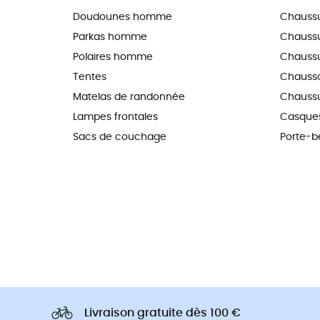
Doudounes homme
Chauss
Parkas homme
Chaussur
Polaires homme
Chaussu
Tentes
Chausso
Matelas de randonnée
Chaussu
Lampes frontales
Casques
Sacs de couchage
Porte-b
Livraison gratuite dès 100 €