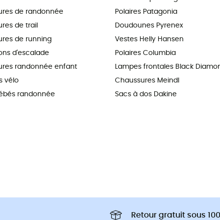
ures de randonnée
Polaires Patagonia
es de trail
Doudounes Pyrenex
res de running
Vestes Helly Hansen
ns d'escalade
Polaires Columbia
res randonnée enfant
Lampes frontales Black Diamo
 vélo
Chaussures Meindl
ébés randonnée
Sacs à dos Dakine
Retour gratuit sous 100