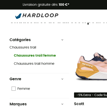
Livraison gratuite dès
100 €*
Chaussures de trail femme
Scott
Chaussures de trail
Chaussures de trail Scott pour
Catégories
Chaussures trail
Chaussures trail femme
Chaussures trail homme
Genre
Femme
-5% Extra - Code 
Scott
Marques