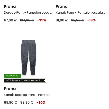
Prana
Prana
Durado Pant - Pantalon escalade femme
Kanab Pant - Pantalon escalade femme
67,90 €
104,90 €
-
35
%
81,80 €
99,90 €
-
18
%
Eco-conçu
-5% Extra - Code Summer5
Prana
Kanab Ripstop Pant - Pantalon escalade femme
69,90 €
99,90 €
-
30
%