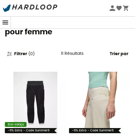
Promos d'été 🔥 -5 % EXTRA dès 2 produits* code Summer5
Pantalons d'escalade Prana
pour femme
11
Résultats
Filtrer
(
0
)
Trier par
Eco-conçu
-5% Extra - Code Summer5
-5% Extra - Code Summer5