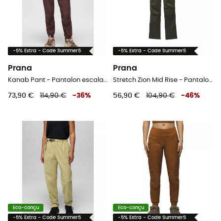
-5% Extra - Code Summer5
-5% Extra - Code Summer5
Prana
Prana
Kanab Pant - Pantalon escalade femme
Stretch Zion Mid Rise - Pantalon escalade femme
73,90 €
114,90 €
-
36
%
56,90 €
104,90 €
-
46
%
Eco-conçu
Eco-conçu
-5% Extra - Code Summer5
-5% Extra - Code Summer5