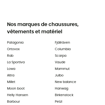
Nos marques de chaussures,
vêtements et matériel
Patagonia
Fjällräven
Ortovox
Columbia
Rab
Scarpa
La Sportiva
Vaude
Lowa
Mammut
Altra
Julbo
Millet
New balance
Moon boot
Hanwag
Helly Hansen
Birkenstock
Barbour
Petzl