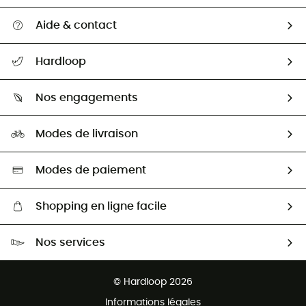
Aide & contact
Suivre mon colis
Hardloop
Retour & remboursement
Qui sommes-nous ?
Guide des tailles
Nos engagements
Carrières
Comment bien choisir ?
Notre empreinte
HardGuides
Modes de livraison
Seconde Main
Seconde main
Nos ambassadeurs
Aide & Contact
Sélection éco-responsable
Modes de paiement
Shopping en ligne facile
Livraison gratuite dès 100 €
Nos services
Retour gratuit sous 100 jours
Ventes aux groupes & club
Service client gratuit
© Hardloop 2026
Programme d'affiliation
Informations légales