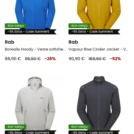
Eco-conçu
Eco-conçu
-5% Extra - Code Summer5
-5% Extra - Code Summer5
Rab
Rab
Borealis Hoody - Veste softshell homme
Vapour Rise Cinder Jacket - Veste softshell homme
88,90 €
119,90 €
-
26
%
90,90 €
189,90 €
-
52
%
Eco-conçu
Eco-conçu
-5% Extra - Code Summer5
-5% Extra - Code Summer5