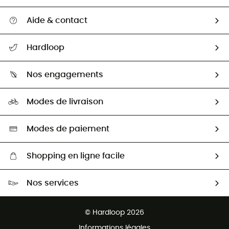
Aide & contact
Suivre mon colis
Hardloop
Retour & remboursement
Qui sommes-nous ?
Guide des tailles
Nos engagements
Carrières
Comment bien choisir ?
Notre empreinte
HardGuides
Modes de livraison
Seconde Main
Seconde main
Nos ambassadeurs
Aide & Contact
Sélection éco-responsable
Modes de paiement
Shopping en ligne facile
Livraison gratuite dès 100 €
Nos services
Retour gratuit sous 100 jours
Ventes aux groupes & club
Service client gratuit
© Hardloop 2026
Programme d'affiliation
Informations légales