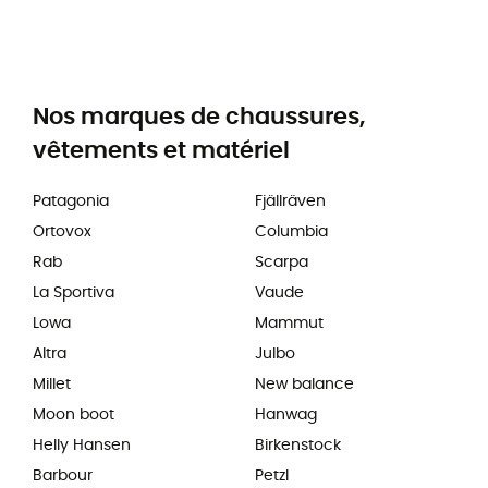
Nos marques de chaussures,
vêtements et matériel
Patagonia
Fjällräven
Ortovox
Columbia
Rab
Scarpa
La Sportiva
Vaude
Lowa
Mammut
Altra
Julbo
Millet
New balance
Moon boot
Hanwag
Helly Hansen
Birkenstock
Barbour
Petzl