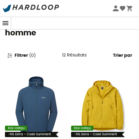
Promos d'été 🔥 -5 % EXTRA dès 2 produits* code Summer5
Vestes softshell Rab pour
homme
12
Résultats
Filtrer
(
0
)
Trier par
Eco-conçu
Eco-conçu
-5% Extra - Code Summer5
-5% Extra - Code Summer5