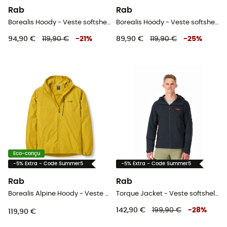
Rab
Rab
Borealis Hoody - Veste softshell homme
Borealis Hoody - Veste softshell homme
94,90 €
119,90 €
-
21
%
89,90 €
119,90 €
-
25
%
Eco-conçu
-5% Extra - Code Summer5
-5% Extra - Code Summer5
Rab
Rab
Borealis Alpine Hoody - Veste softshell homme
Torque Jacket - Veste softshell homme
142,90 €
199,90 €
-
28
%
119,90 €