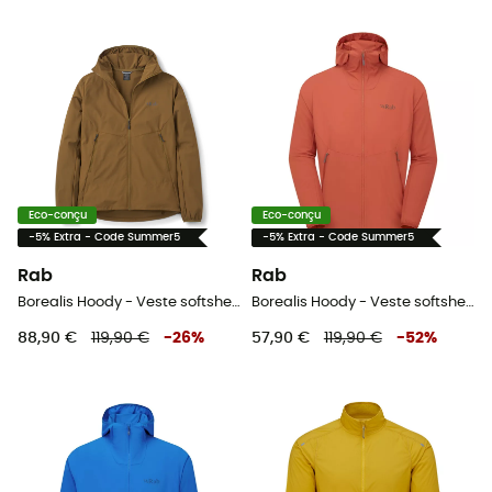
Eco-conçu
Eco-conçu
-5% Extra - Code Summer5
-5% Extra - Code Summer5
Rab
Rab
Borealis Hoody - Veste softshell homme
Borealis Hoody - Veste softshell homme
88,90 €
119,90 €
-
26
%
57,90 €
119,90 €
-
52
%