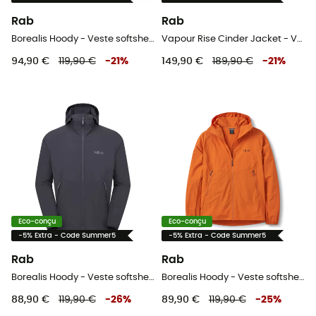
Rab
Rab
Borealis Hoody - Veste softshell homme
Vapour Rise Cinder Jacket - Veste softshell homme
94,90 €
119,90 €
-
21
%
149,90 €
189,90 €
-
21
%
Eco-conçu
Eco-conçu
-5% Extra - Code Summer5
-5% Extra - Code Summer5
Rab
Rab
Borealis Hoody - Veste softshell homme
Borealis Hoody - Veste softshell homme
88,90 €
119,90 €
-
26
%
89,90 €
119,90 €
-
25
%