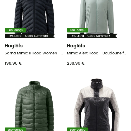
Eco-conçu
Eco-conçu
-5% Extra - Code Summer5
-5% Extra - Code Summer5
Haglöfs
Haglöfs
Särna Mimic II Hood Women - Doudoune femme
Mimic Alert Hood - Doudoune femme
198,90 €
238,90 €
Eco-conçu
Eco-conçu