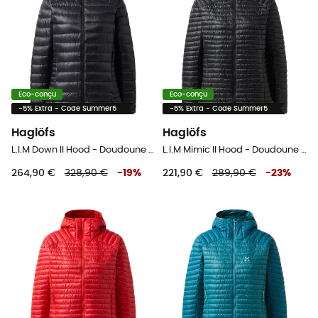
Eco-conçu
Eco-conçu
-5% Extra - Code Summer5
-5% Extra - Code Summer5
Haglöfs
Haglöfs
L.I.M Down II Hood - Doudoune femme
L.I.M Mimic II Hood - Doudoune femme
264,90 €
328,90 €
-
19
%
221,90 €
289,90 €
-
23
%