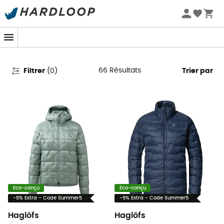
Promos d'été 🔥 -5 % EXTRA dès 2 produits* code Summer5
Doudounes Haglöfs pour femme
66
Résultats
Filtrer
(
0
)
Trier par
Eco-conçu
Eco-conçu
-5% Extra - Code Summer5
-5% Extra - Code Summer5
Haglöfs
Haglöfs