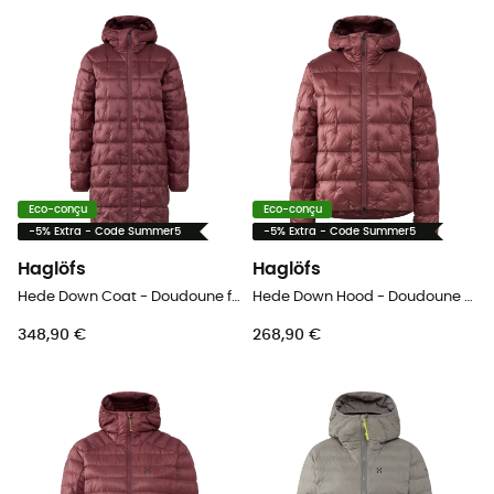
Eco-conçu
Eco-conçu
-5% Extra - Code Summer5
-5% Extra - Code Summer5
Haglöfs
Haglöfs
Hede Down Coat - Doudoune femme
Hede Down Hood - Doudoune femme
348,90 €
268,90 €