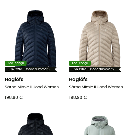
Eco-conçu
Eco-conçu
-5% Extra - Code Summer5
-5% Extra - Code Summer5
Haglöfs
Haglöfs
Särna Mimic II Hood Women - Doudoune femme
Särna Mimic II Hood Women - Doudoune femme
198,90 €
198,90 €