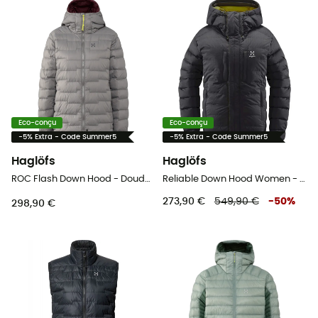
Eco-conçu
Eco-conçu
-5% Extra - Code Summer5
-5% Extra - Code Summer5
Haglöfs
Haglöfs
ROC Flash Down Hood - Doudoune femme
Reliable Down Hood Women - Doudoune femme
273,90 €
549,90 €
-
50
%
298,90 €