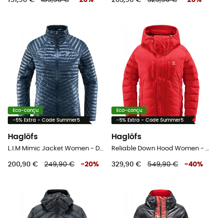
151,90 €
189,90 €
-
20
%
263,90 €
329,90 €
-
20
%
Eco-conçu
Eco-conçu
-5% Extra - Code Summer5
-5% Extra - Code Summer5
Haglöfs
Haglöfs
L.I.M Mimic Jacket Women - Doudoune femme
Reliable Down Hood Women - Doudoune femme
200,90 €
249,90 €
-
20
%
329,90 €
549,90 €
-
40
%