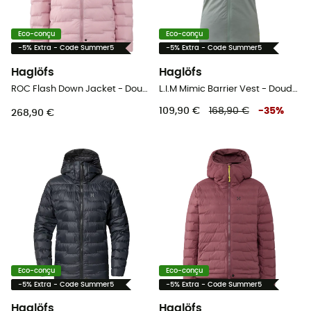
Eco-conçu
Eco-conçu
-5% Extra - Code Summer5
-5% Extra - Code Summer5
Haglöfs
Haglöfs
ROC Flash Down Jacket - Doudoune femme
L.I.M Mimic Barrier Vest - Doudoune sans manches femme
109,90 €
168,90 €
-
35
%
268,90 €
Eco-conçu
Eco-conçu
-5% Extra - Code Summer5
-5% Extra - Code Summer5
Haglöfs
Haglöfs