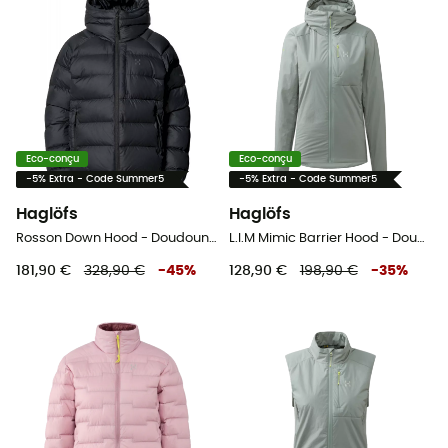
Eco-conçu
Eco-conçu
-5% Extra - Code Summer5
-5% Extra - Code Summer5
Haglöfs
Haglöfs
Rosson Down Hood - Doudoune femme
L.I.M Mimic Barrier Hood - Doudoune femme
181,90 €
328,90 €
-
45
%
128,90 €
198,90 €
-
35
%