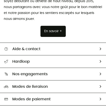
soyez débutant ou athlète de haut niveau, depuis 2015,
nous partageons avec vous notre goût pour le bon matériel
et notre passion pour les sentiers escarpés sur lesquels
nous aimons jouer.
En savoir +
Aide & contact
Suivre mon colis
Hardloop
Retour & remboursement
Qui sommes-nous ?
Guide des tailles
Nos engagements
Carrières
Comment bien choisir ?
Notre empreinte
HardGuides
Modes de livraison
Seconde Main
Seconde main
Nos ambassadeurs
Aide & Contact
Sélection éco-responsable
Modes de paiement