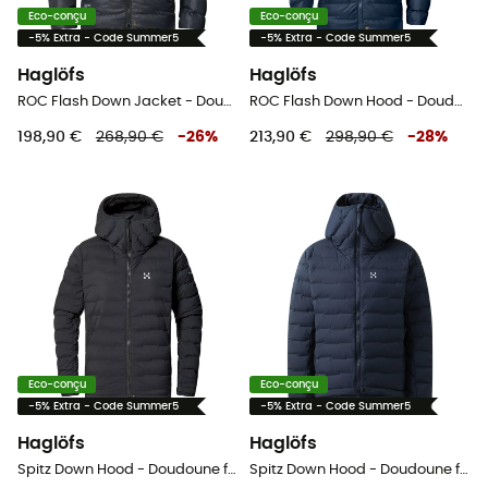
Eco-conçu
Eco-conçu
-5% Extra - Code Summer5
-5% Extra - Code Summer5
Haglöfs
Haglöfs
ROC Flash Down Jacket - Doudoune femme
ROC Flash Down Hood - Doudoune femme
198,90 €
268,90 €
-
26
%
213,90 €
298,90 €
-
28
%
Eco-conçu
Eco-conçu
-5% Extra - Code Summer5
-5% Extra - Code Summer5
Haglöfs
Haglöfs
Spitz Down Hood - Doudoune femme
Spitz Down Hood - Doudoune femme