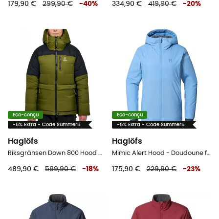
179,90 €
299,90 €
-
40
%
334,90 €
419,90 €
-
20
%
Eco-conçu
Eco-conçu
-5% Extra - Code Summer5
-5% Extra - Code Summer5
Haglöfs
Haglöfs
Riksgränsen Down 800 Hood Women - Doudoune femme
Mimic Alert Hood - Doudoune femme
489,90 €
599,90 €
-
18
%
175,90 €
229,90 €
-
23
%