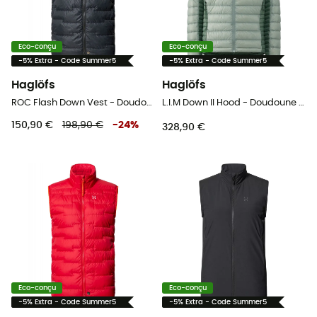
Eco-conçu
Eco-conçu
-5% Extra - Code Summer5
-5% Extra - Code Summer5
Haglöfs
Haglöfs
ROC Flash Down Vest - Doudoune sans manches femme
L.I.M Down II Hood - Doudoune femme
150,90 €
198,90 €
-
24
%
328,90 €
Eco-conçu
Eco-conçu
-5% Extra - Code Summer5
-5% Extra - Code Summer5