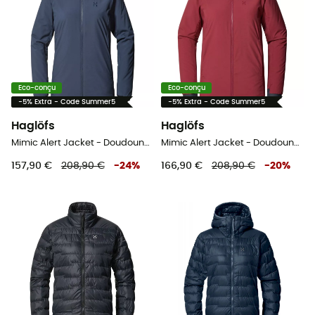
Eco-conçu
Eco-conçu
-5% Extra - Code Summer5
-5% Extra - Code Summer5
Haglöfs
Haglöfs
Mimic Alert Jacket - Doudoune femme
Mimic Alert Jacket - Doudoune femme
157,90 €
208,90 €
-
24
%
166,90 €
208,90 €
-
20
%