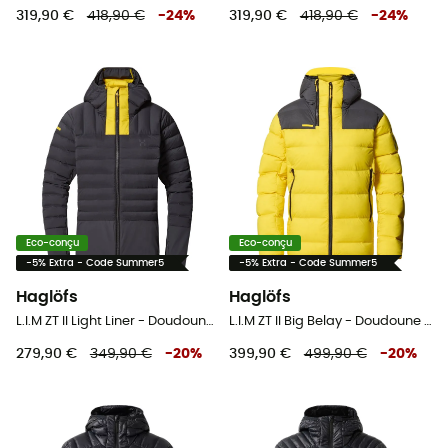
319,90 €
418,90 €
-
24
%
319,90 €
418,90 €
-
24
%
Eco-conçu
Eco-conçu
-5% Extra - Code Summer5
-5% Extra - Code Summer5
Haglöfs
Haglöfs
L.I.M ZT II Light Liner - Doudoune femme
L.I.M ZT II Big Belay - Doudoune femme
279,90 €
349,90 €
-
20
%
399,90 €
499,90 €
-
20
%