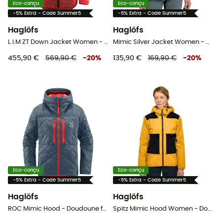
Eco-conçu
Eco-conçu
-5% Extra - Code Summer5
-5% Extra - Code Summer5
Haglöfs
Haglöfs
L.I.M ZT Down Jacket Women - Doudoune femme
Mimic Silver Jacket Women - Doudoune femme
455,90 €
569,90 €
-
20
%
135,90 €
169,90 €
-
20
%
Eco-conçu
Eco-conçu
-5% Extra - Code Summer5
-5% Extra - Code Summer5
Haglöfs
Haglöfs
ROC Mimic Hood - Doudoune femme
Spitz Mimic Hood Women - Doudoune femme