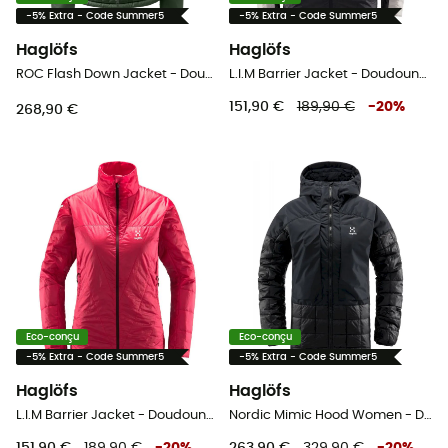
-5% Extra - Code Summer5
-5% Extra - Code Summer5
Haglöfs
Haglöfs
ROC Flash Down Jacket - Doudoune femme
L.I.M Barrier Jacket - Doudoune femme
151,90 €
189,90 €
-
20
%
268,90 €
Eco-conçu
Eco-conçu
-5% Extra - Code Summer5
-5% Extra - Code Summer5
Haglöfs
Haglöfs
L.I.M Barrier Jacket - Doudoune femme
Nordic Mimic Hood Women - Doudoune femme