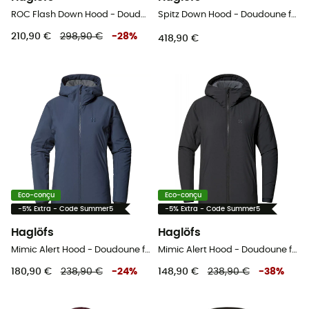
ROC Flash Down Hood - Doudoune femme
Spitz Down Hood - Doudoune femme
210,90 €
298,90 €
-
28
%
418,90 €
Eco-conçu
Eco-conçu
-5% Extra - Code Summer5
-5% Extra - Code Summer5
Haglöfs
Haglöfs
Mimic Alert Hood - Doudoune femme
Mimic Alert Hood - Doudoune femme
180,90 €
238,90 €
-
24
%
148,90 €
238,90 €
-
38
%