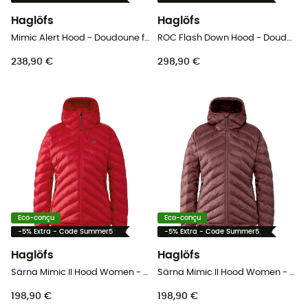
Haglöfs
Haglöfs
Mimic Alert Hood - Doudoune femme
ROC Flash Down Hood - Doudoune femme
238,90 €
298,90 €
Eco-conçu
Eco-conçu
-5% Extra - Code Summer5
-5% Extra - Code Summer5
Haglöfs
Haglöfs
Särna Mimic II Hood Women - Doudoune femme
Särna Mimic II Hood Women - Doudoune femme
198,90 €
198,90 €