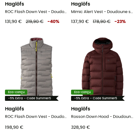
Haglöfs
Haglöfs
ROC Flash Down Vest - Doudoune sans manches femme
Mimic Alert Vest - Doudoune sans manches femme
131,90 €
219,90 €
-
40
%
137,90 €
178,90 €
-
23
%
Eco-conçu
Eco-conçu
-5% Extra - Code Summer5
-5% Extra - Code Summer5
Haglöfs
Haglöfs
ROC Flash Down Vest - Doudoune sans manches femme
Rosson Down Hood - Doudoune femme
198,90 €
328,90 €