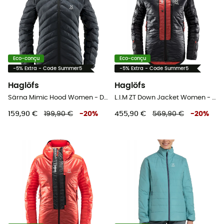
Eco-conçu
Eco-conçu
-5% Extra - Code Summer5
-5% Extra - Code Summer5
Haglöfs
Haglöfs
Särna Mimic Hood Women - Doudoune femme
L.I.M ZT Down Jacket Women - Doudoune femme
159,90 €
199,90 €
-
20
%
455,90 €
569,90 €
-
20
%