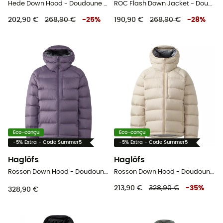
Hede Down Hood - Doudoune femme
ROC Flash Down Jacket - Doudoune femme
202,90 €
268,90 €
-
25
%
190,90 €
268,90 €
-
28
%
Eco-conçu
Eco-conçu
-5% Extra - Code Summer5
-5% Extra - Code Summer5
Haglöfs
Haglöfs
Rosson Down Hood - Doudoune femme
Rosson Down Hood - Doudoune femme
213,90 €
328,90 €
-
35
%
328,90 €