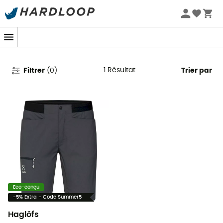
Promos d'été 🔥 -5 % EXTRA dès 2 produits* code Summer5
Shorts Haglöfs
1
Résultat
Filtrer
(
0
)
Trier par
Eco-conçu
-5% Extra - Code Summer5
Haglöfs