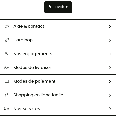
En savoir +
Aide & contact
Suivre mon colis
Hardloop
Retour & remboursement
Qui sommes-nous ?
Guide des tailles
Nos engagements
Carrières
Comment bien choisir ?
Notre empreinte
HardGuides
Modes de livraison
Seconde Main
Seconde main
Nos ambassadeurs
Aide & Contact
Sélection éco-responsable
Modes de paiement
Shopping en ligne facile
Livraison gratuite dès 100 €
Nos services
Retour gratuit sous 100 jours