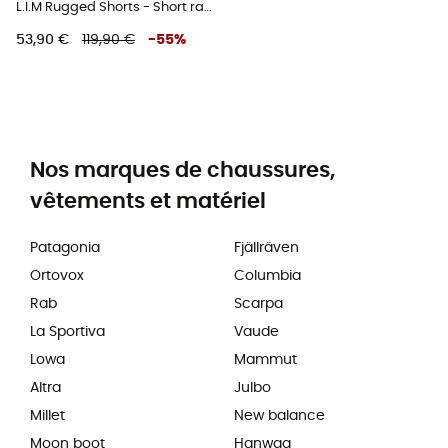
L.I.M Rugged Shorts - Short randonnée femme
53,90 €
119,90 €
-
55
%
Nos marques de chaussures,
vêtements et matériel
Patagonia
Fjällräven
Ortovox
Columbia
Rab
Scarpa
La Sportiva
Vaude
Lowa
Mammut
Altra
Julbo
Millet
New balance
Moon boot
Hanwag