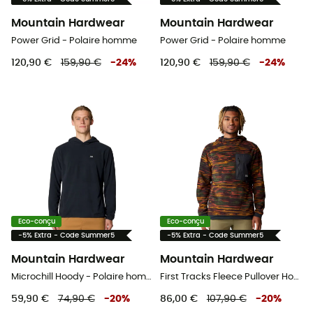
Mountain Hardwear
Mountain Hardwear
Power Grid - Polaire homme
Power Grid - Polaire homme
120,90 €
159,90 €
-
24
%
120,90 €
159,90 €
-
24
%
Eco-conçu
Eco-conçu
-5% Extra - Code Summer5
-5% Extra - Code Summer5
Mountain Hardwear
Mountain Hardwear
Microchill Hoody - Polaire homme
First Tracks Fleece Pullover Hoody - Polaire homme
59,90 €
74,90 €
-
20
%
86,00 €
107,90 €
-
20
%