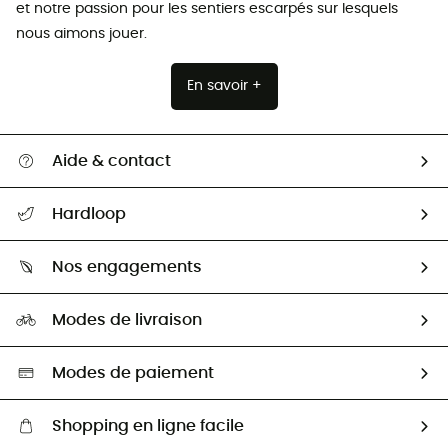
et notre passion pour les sentiers escarpés sur lesquels
nous aimons jouer.
En savoir +
Aide & contact
Suivre mon colis
Hardloop
Retour & remboursement
Qui sommes-nous ?
Guide des tailles
Nos engagements
Carrières
Comment bien choisir ?
Notre empreinte
HardGuides
Modes de livraison
Seconde Main
Seconde main
Nos ambassadeurs
Aide & Contact
Sélection éco-responsable
Modes de paiement
Shopping en ligne facile