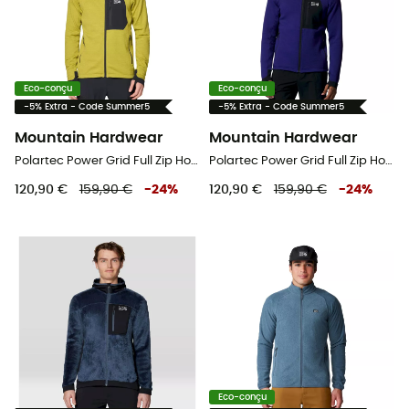
Eco-conçu
Eco-conçu
-5% Extra - Code Summer5
-5% Extra - Code Summer5
Mountain Hardwear
Mountain Hardwear
Polartec Power Grid Full Zip Hoody - Polaire homme
Polartec Power Grid Full Zip Hoody - Polaire homme
120,90 €
159,90 €
-
24
%
120,90 €
159,90 €
-
24
%
Eco-conçu