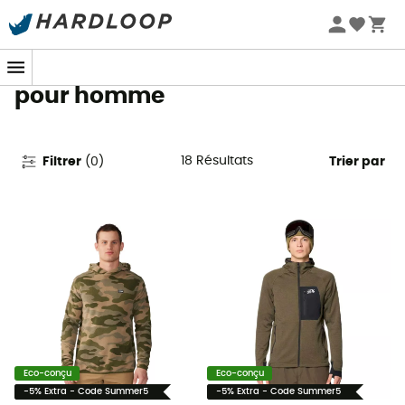
Promos d'été 🔥 -5 % EXTRA dès 2 produits* code Summer5
Polaires Mountain Hardwear
pour homme
18
Résultats
Filtrer
(
0
)
Trier par
Eco-conçu
Eco-conçu
-5% Extra - Code Summer5
-5% Extra - Code Summer5