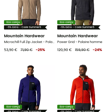
Eco-conçu
Eco-conçu
-5% Extra - Code Summer5
-5% Extra - Code Summer5
Mountain Hardwear
Mountain Hardwear
Microchill Full Zip Jacket - Polaire homme
Power Grid - Polaire homme
53,90 €
71,90 €
-
25
%
120,90 €
159,90 €
-
24
%
Eco-conçu
Eco-conçu
-5% Extra - Code Summer5
-5% Extra - Code Summer5