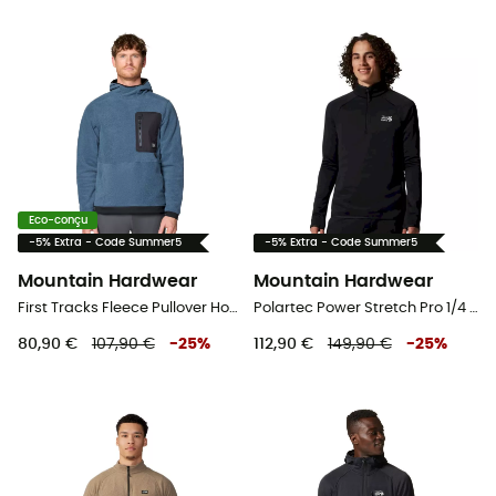
Eco-conçu
-5% Extra - Code Summer5
-5% Extra - Code Summer5
Mountain Hardwear
Mountain Hardwear
First Tracks Fleece Pullover Hoody - Polaire homme
Polartec Power Stretch Pro 1/4 Zip - Polaire homme
80,90 €
107,90 €
-
25
%
112,90 €
149,90 €
-
25
%