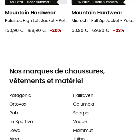
-5% Extra - Code Summer5
-5% Extra - Code Summer5
Mountain Hardwear
Mountain Hardwear
Polartec High Loft Jacket - Polaire homme
Microchill Full Zip Jacket - Polaire homme
150,90 €
188,90 €
-
20
%
53,90 €
69,90 €
-
23
%
Nos marques de chaussures,
vêtements et matériel
Patagonia
Fjällräven
Ortovox
Columbia
Rab
Scarpa
La Sportiva
Vaude
Lowa
Mammut
Altra
Julbo