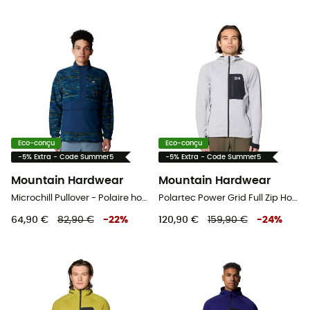
Eco-conçu
Eco-conçu
-5% Extra - Code Summer5
-5% Extra - Code Summer5
Mountain Hardwear
Mountain Hardwear
Microchill Pullover - Polaire homme
Polartec Power Grid Full Zip Hoody - Polaire homme
64,90 €
82,90 €
-
22
%
120,90 €
159,90 €
-
24
%