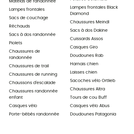
Matelas de randonnée
Lampes frontales Black
Lampes frontales
Diamond
Sacs de couchage
Chaussures Meindl
Réchauds
Sacs à dos Dakine
Sacs à dos randonnée
Cuissards Assos
Piolets
Casques Giro
Chaussures de
Doudounes Rab
randonnée
Harnais chien
Chaussures de trail
Laisses chien
Chaussures de running
Sacoches vélo Ortlieb
Chaussons d'escalade
Chaussures Altra
Chaussures randonnée
enfant
Tours de cou Buff
Casques vélo
Casques vélo Abus
Porte-bébés randonnée
Doudounes Patagonia