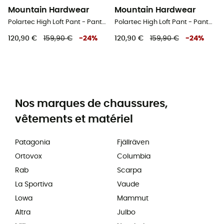
Mountain Hardwear
Mountain Hardwear
Polartec High Loft Pant - Pantalon softshell femme
Polartec High Loft Pant - Pantalon softshell femme
120,90 €
159,90 €
-
24
%
120,90 €
159,90 €
-
24
%
Nos marques de chaussures,
vêtements et matériel
Patagonia
Fjällräven
Ortovox
Columbia
Rab
Scarpa
La Sportiva
Vaude
Lowa
Mammut
Altra
Julbo