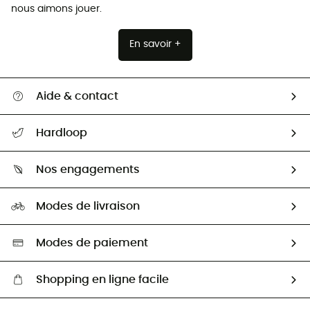
nous aimons jouer.
En savoir +
Aide & contact
Suivre mon colis
Hardloop
Retour & remboursement
Qui sommes-nous ?
Guide des tailles
Nos engagements
Carrières
Comment bien choisir ?
Notre empreinte
HardGuides
Modes de livraison
Seconde Main
Seconde main
Nos ambassadeurs
Aide & Contact
Sélection éco-responsable
Modes de paiement
Shopping en ligne facile
Livraison gratuite dès 100 €