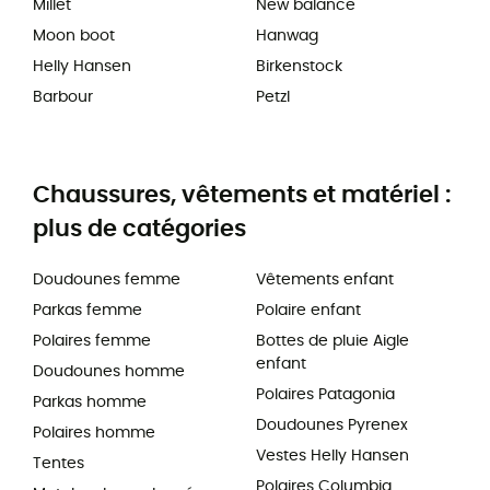
Millet
New balance
Moon boot
Hanwag
Helly Hansen
Birkenstock
Barbour
Petzl
Chaussures, vêtements et matériel :
plus de catégories
Doudounes femme
Vêtements enfant
Parkas femme
Polaire enfant
Polaires femme
Bottes de pluie Aigle
enfant
Doudounes homme
Polaires Patagonia
Parkas homme
Doudounes Pyrenex
Polaires homme
Vestes Helly Hansen
Tentes
Polaires Columbia