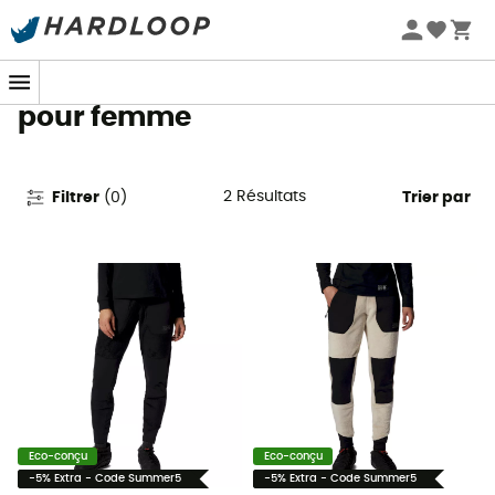
Promos d'été 🔥 -5 % EXTRA dès 2 produits* code Summer5
Pantalons Mountain Hardwear
pour femme
2
Résultats
Filtrer
(
0
)
Trier par
Eco-conçu
Eco-conçu
-5% Extra - Code Summer5
-5% Extra - Code Summer5