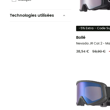
Technologies utilisées
EyeLatch
-5% Extra - Code 
Bollé
Nevada JR Cat 2 - Ma
38,94 €
59,90 €