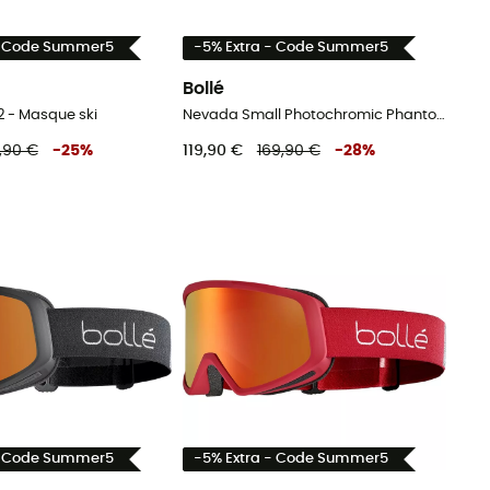
- Code Summer5
-5% Extra - Code Summer5
Bollé
 - Masque ski
Nevada Small Photochromic Phantom Cat 1-3 - Masque ski
,90 €
-
25
%
119,90 €
169,90 €
-
28
%
- Code Summer5
-5% Extra - Code Summer5