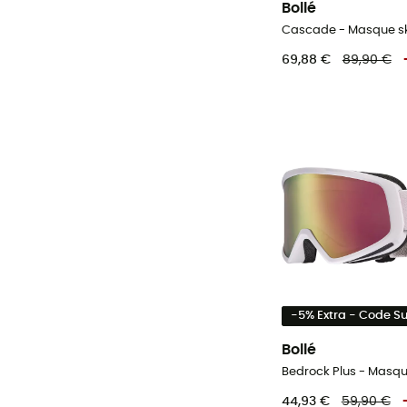
Bollé
Cascade - Masque sk
69,88 €
89,90 €
-5% Extra - Code 
Bollé
Bedrock Plus - Masqu
44,93 €
59,90 €