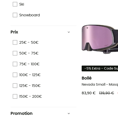
Ski
Snowboard
Prix
25€ - 50€
50€ - 75€
75€ - 100€
-5% Extra - Code 
100€ - 125€
Bollé
Nevada Small - Masq
125€ - 150€
83,90 €
139,90 €
150€ - 200€
Promotion