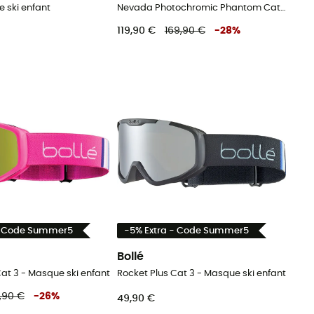
e ski enfant
Nevada Photochromic Phantom Cat 1-3 - Masque ski
119,90 €
169,90 €
-
28
%
- Code Summer5
-5% Extra - Code Summer5
Bollé
Cat 3 - Masque ski enfant
Rocket Plus Cat 3 - Masque ski enfant
,90 €
-
26
%
49,90 €