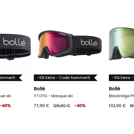
Summer5
-5% Extra - Code Summer5
-5% Extra 
Bollé
Bollé
ue ski
Y7 OTG - Masque ski
-
40
%
77,90 €
129,90 €
-
40
%
133,90 €
1