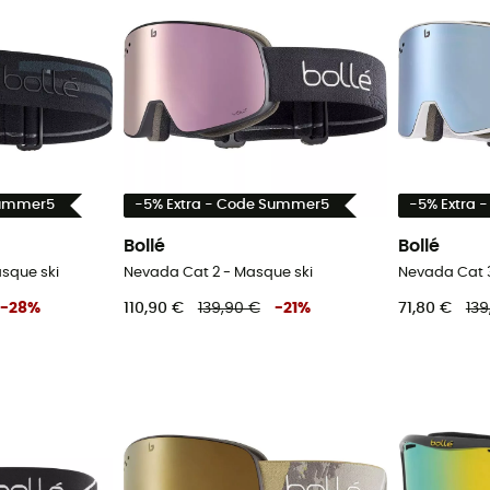
Summer5
-5% Extra - Code Summer5
-5% Extra 
Bollé
Bollé
asque ski
Nevada Cat 2 - Masque ski
Nevada Cat 3
-
28
%
110,90 €
139,90 €
-
21
%
71,80 €
139