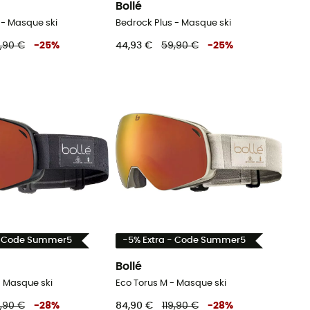
Bollé
 - Masque ski
Bedrock Plus - Masque ski
,90 €
-
25
%
44,93 €
59,90 €
-
25
%
- Code Summer5
-5% Extra - Code Summer5
Bollé
- Masque ski
Eco Torus M - Masque ski
9,90 €
-
28
%
84,90 €
119,90 €
-
28
%