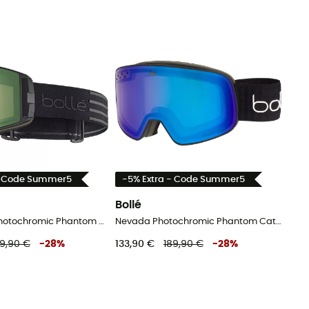
- Code Summer5
-5% Extra - Code Summer5
Bollé
Blackridge Photochromic Phantom Cat 1-3 - Masque ski
Nevada Photochromic Phantom Cat 1-3 - Masque ski
89,90 €
-
28
%
133,90 €
189,90 €
-
28
%