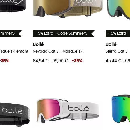
Summer5
-5% Extra - Code Summer5
-5% Extra 
Bollé
Bollé
sque ski enfant
Nevada Cat 3 - Masque ski
Sierra Cat 3
-
35
%
64,94 €
99,90 €
-
35
%
45,44 €
69