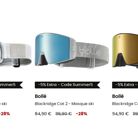
Summer5
-5% Extra - Code Summer5
-5% Extra 
Bollé
Bollé
 ski
Blackridge Cat 2 - Masque ski
Blackridge C
-
28
%
84,90 €
119,90 €
-
28
%
94,90 €
11