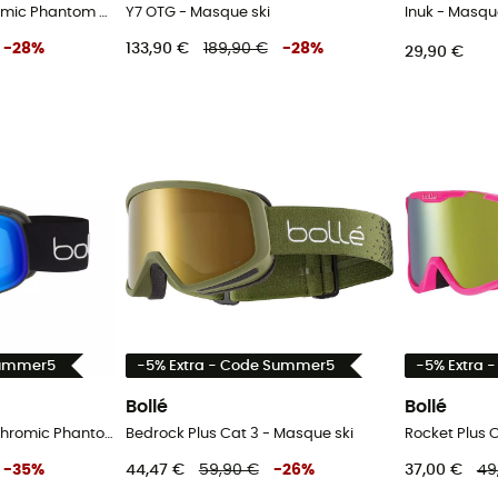
Blackridge Photochromic Phantom Cat 1-4 - Masque ski
Y7 OTG - Masque ski
Inuk - Masqu
-
28
%
133,90 €
189,90 €
-
28
%
29,90 €
Summer5
-5% Extra - Code Summer5
-5% Extra 
Bollé
Bollé
Nevada Small Photochromic Phantom Cat 1-3 - Masque ski
Bedrock Plus Cat 3 - Masque ski
Rocket Plus 
-
35
%
44,47 €
59,90 €
-
26
%
37,00 €
49