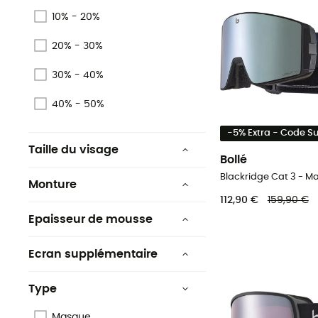
10% - 20%
20% - 30%
30% - 40%
40% - 50%
-5% Extra - Code 
Taille du visage
Bollé
Visage fin
Blackridge Cat 3 - M
Monture
Visage moyen
112,90 €
159,90 €
Sphérique
Epaisseur de mousse
Visage large
Cylindrique
Simple
Ecran supplémentaire
Double
Non
Type
Triple
Masque