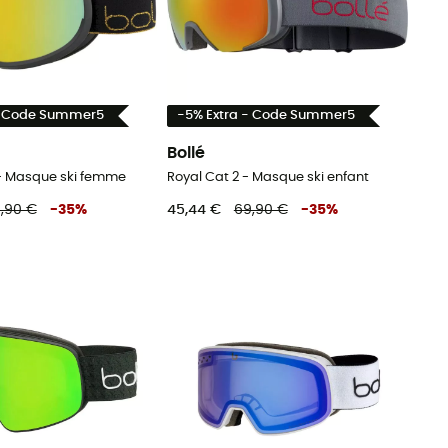
- Code Summer5
-5% Extra - Code Summer5
Bollé
 - Masque ski femme
Royal Cat 2 - Masque ski enfant
,90 €
-
35
%
45,44 €
69,90 €
-
35
%