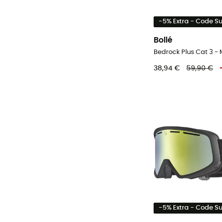
-5% Extra - Code 
Bollé
Bedrock Plus Cat 3 -
38,94 €
59,90 €
-5% Extra - Code 