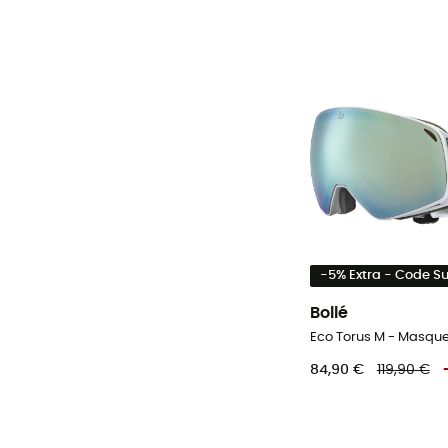
-5% Extra - Code 
Bollé
Eco Torus M - Masque
84,90 €
119,90 €