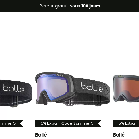
Promos d'été 🔥 -5 % EXTRA dès 2 produits* code Summer5
Retour gratuit sous
100 jours
Summer5
-5% Extra - Code Summer5
-5% Extra 
Bollé
Bollé