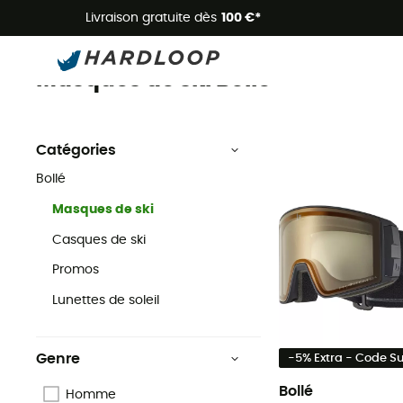
Livraison gratuite dès
100 €*
Masques de ski
Marques
Bollé
Masques de ski Bollé
Catégories
Bollé
Masques de ski
Casques de ski
Promos
Lunettes de soleil
Genre
-5% Extra - Code 
Bollé
Homme