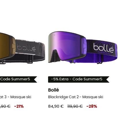
- Code Summer5
-5% Extra - Code Summer5
Bollé
at 3 - Masque ski
Blackridge Cat 2 - Masque ski
9,90 €
-
21
%
84,90 €
119,90 €
-
28
%