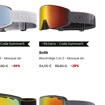
- Code Summer5
-5% Extra - Code Summer5
Bollé
 - Masque ski
Blackridge Cat 2 - Masque ski
,90 €
-
49
%
84,90 €
119,90 €
-
28
%