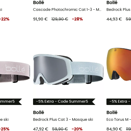
Bollé
Bollé
i
Cascade Photochromic Cat 1-3 - Masque ski
Bedrock Plus
-
22
%
91,90 €
129,90 €
-
28
%
44,93 €
59
Summer5
-5% Extra - Code Summer5
-5% Extra 
Bollé
Bollé
e ski
Bedrock Plus Cat 3 - Masque ski
Eco Torus M 
-
25
%
47,92 €
59,90 €
-
20
%
84,90 €
11