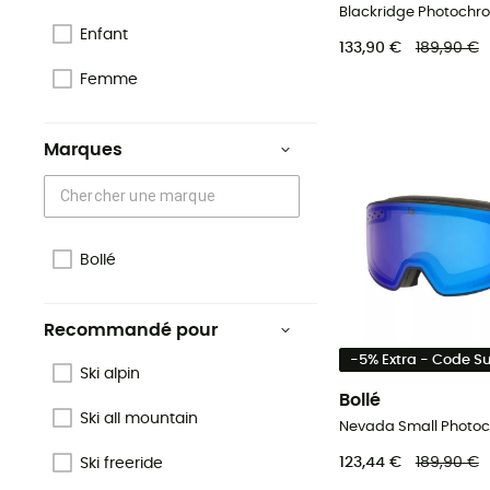
Enfant
133,90 €
189,90 €
Femme
Marques
Bollé
Recommandé pour
-5% Extra - Code 
Ski alpin
Bollé
Ski all mountain
123,44 €
189,90 €
Ski freeride