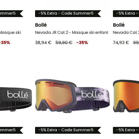
Summer5
-5% Extra - Code Summer5
-5% Extra 
Bollé
Bollé
 Masque ski
Nevada JR Cat 2 - Masque ski enfant
Nevada Cat 2
-
35
%
38,94 €
59,90 €
-
35
%
74,93 €
99
Summer5
-5% Extra - Code Summer5
-5% Extra 