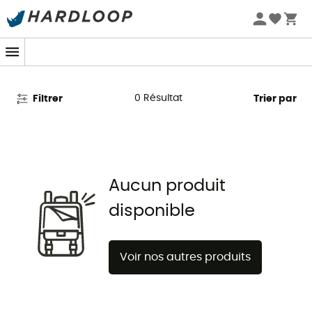
Promos d'été 🔥 -5 % EXTRA dès 2 produits* code Summer5
Pantalons de ski O'Neill
0
Résultat
Filtrer
Trier par
Aucun produit
disponible
Voir nos autres produits