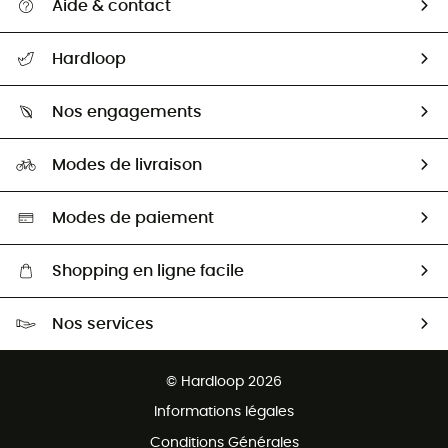
Aide & contact
Suivre mon colis
Hardloop
Retour & remboursement
Qui sommes-nous ?
Guide des tailles
Nos engagements
Carrières
Comment bien choisir ?
Notre empreinte
HardGuides
Modes de livraison
Seconde Main
Seconde main
Nos ambassadeurs
Aide & Contact
Sélection éco-responsable
Modes de paiement
Shopping en ligne facile
Livraison gratuite dès 100 €
Nos services
Retour gratuit sous 100 jours
Ventes aux groupes & club
Service client gratuit
© Hardloop 2026
Programme d'affiliation
Informations légales
Conditions Générales