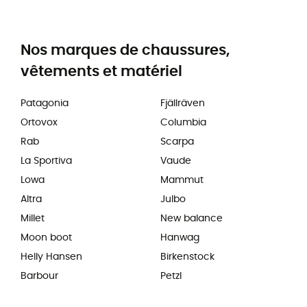
Nos marques de chaussures,
vêtements et matériel
Patagonia
Fjällräven
Ortovox
Columbia
Rab
Scarpa
La Sportiva
Vaude
Lowa
Mammut
Altra
Julbo
Millet
New balance
Moon boot
Hanwag
Helly Hansen
Birkenstock
Barbour
Petzl