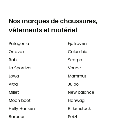
Nos marques de chaussures,
vêtements et matériel
Patagonia
Fjällräven
Ortovox
Columbia
Rab
Scarpa
La Sportiva
Vaude
Lowa
Mammut
Altra
Julbo
Millet
New balance
Moon boot
Hanwag
Helly Hansen
Birkenstock
Barbour
Petzl