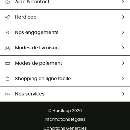
Aide & contact
Suivre mon colis
Hardloop
Retour & remboursement
Qui sommes-nous ?
Guide des tailles
Nos engagements
Carrières
Comment bien choisir ?
Notre empreinte
HardGuides
Modes de livraison
Seconde Main
Seconde main
Nos ambassadeurs
Aide & Contact
Sélection éco-responsable
Modes de paiement
Shopping en ligne facile
Livraison gratuite dès 100 €
Nos services
Retour gratuit sous 100 jours
Ventes aux groupes & club
Service client gratuit
© Hardloop 2026
Programme d'affiliation
Informations légales
Conditions Générales