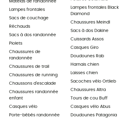
Matelas de randonnée
Lampes frontales Black
Lampes frontales
Diamond
Sacs de couchage
Chaussures Meindl
Réchauds
Sacs à dos Dakine
Sacs à dos randonnée
Cuissards Assos
Piolets
Casques Giro
Chaussures de
Doudounes Rab
randonnée
Harnais chien
Chaussures de trail
Laisses chien
Chaussures de running
Sacoches vélo Ortlieb
Chaussons d'escalade
Chaussures Altra
Chaussures randonnée
enfant
Tours de cou Buff
Casques vélo
Casques vélo Abus
Porte-bébés randonnée
Doudounes Patagonia