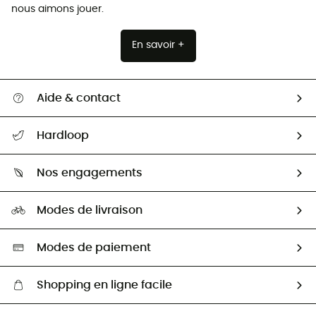
nous aimons jouer.
En savoir +
Aide & contact
Suivre mon colis
Hardloop
Retour & remboursement
Qui sommes-nous ?
Guide des tailles
Nos engagements
Carrières
Comment bien choisir ?
Notre empreinte
HardGuides
Modes de livraison
Seconde Main
Seconde main
Nos ambassadeurs
Aide & Contact
Sélection éco-responsable
Modes de paiement
Shopping en ligne facile
Livraison gratuite dès 100 €