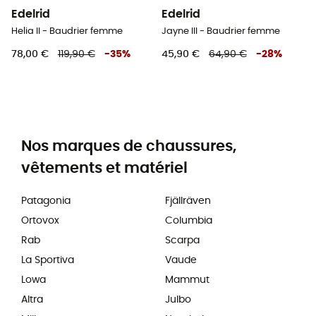
Edelrid
Edelrid
Helia II - Baudrier femme
Jayne III - Baudrier femme
78,00 €
119,90 €
-
35
%
45,90 €
64,90 €
-
28
%
Nos marques de chaussures,
vêtements et matériel
Patagonia
Fjällräven
Ortovox
Columbia
Rab
Scarpa
La Sportiva
Vaude
Lowa
Mammut
Altra
Julbo