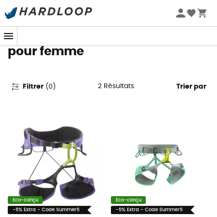
Promos d'été 🔥 -5 % EXTRA dès 2 produits* code Summer5
Baudriers d'escalade Edelrid
pour femme
2
Résultats
Filtrer
(
0
)
Trier par
Eco-conçu
Eco-conçu
-5% Extra - Code Summer5
-5% Extra - Code Summer5