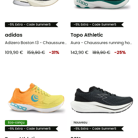
-5% Extra - Code Summer5
-5% Extra - Code Summer5
adidas
Topo Athletic
Adizero Boston 13 - Chaussures running homme
Aura - Chaussures running homme
109,90 €
159,90 €
-
31
%
142,90 €
189,90 €
-
25
%
Eco-conçu
Nouveau
-5% Extra - Code Summer5
-5% Extra - Code Summer5