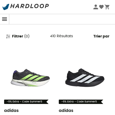
Promos d'été 🔥 -5 % EXTRA dès 2 produits* code Summer5
Chaussures de running homme
410
Résultats
Filtrer
(
0
)
Trier par
-5% Extra - Code Summer5
-5% Extra - Code Summer5
adidas
adidas