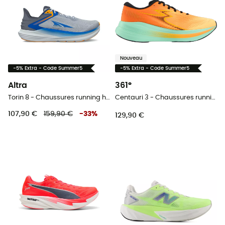
Nouveau
-5% Extra - Code Summer5
-5% Extra - Code Summer5
Altra
361°
Torin 8 - Chaussures running homme
Centauri 3 - Chaussures running homme
107,90 €
159,90 €
-
33
%
129,90 €