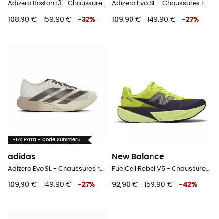
Adizero Boston 13 - Chaussures running homme
Adizero Evo SL - Chaussures running homme
108,90 €
159,90 €
-
32
%
109,90 €
149,90 €
-
27
%
-5% Extra - Code Summer5
adidas
New Balance
Adizero Evo SL - Chaussures running homme
FuelCell Rebel V5 - Chaussures running homme
109,90 €
149,90 €
-
27
%
92,90 €
159,90 €
-
42
%