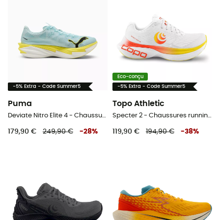
Eco-conçu
-5% Extra - Code Summer5
-5% Extra - Code Summer5
Puma
Topo Athletic
Deviate Nitro Elite 4 - Chaussures running homme
Specter 2 - Chaussures running homme
179,90 €
249,90 €
-
28
%
119,90 €
194,90 €
-
38
%