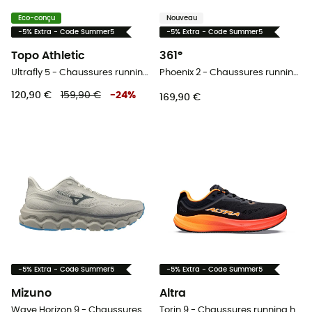
Eco-conçu
Nouveau
-5% Extra - Code Summer5
-5% Extra - Code Summer5
Topo Athletic
361°
Ultrafly 5 - Chaussures running homme
Phoenix 2 - Chaussures running homme
120,90 €
159,90 €
-
24
%
169,90 €
-5% Extra - Code Summer5
-5% Extra - Code Summer5
Mizuno
Altra
Wave Horizon 9 - Chaussures running homme
Torin 9 - Chaussures running homme