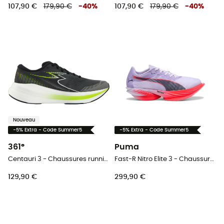
107,90 €
179,90 €
-
40
%
107,90 €
179,90 €
-
40
%
Nouveau
-5% Extra - Code Summer5
-5% Extra - Code Summer5
361°
Puma
Centauri 3 - Chaussures running homme
Fast-R Nitro Elite 3 - Chaussures running homme
129,90 €
299,90 €