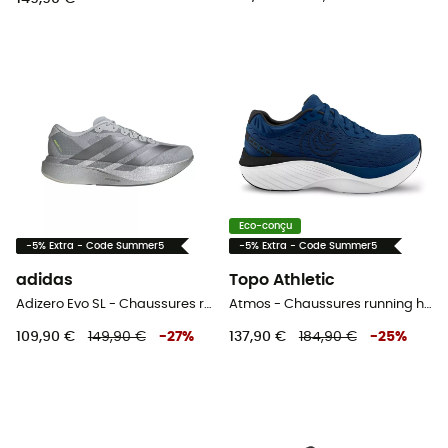
Eco-conçu
-5% Extra - Code Summer5
-5% Extra - Code Summer5
adidas
Topo Athletic
Adizero Evo SL - Chaussures running homme
Atmos - Chaussures running homme
109,90 €
149,90 €
-
27
%
137,90 €
184,90 €
-
25
%