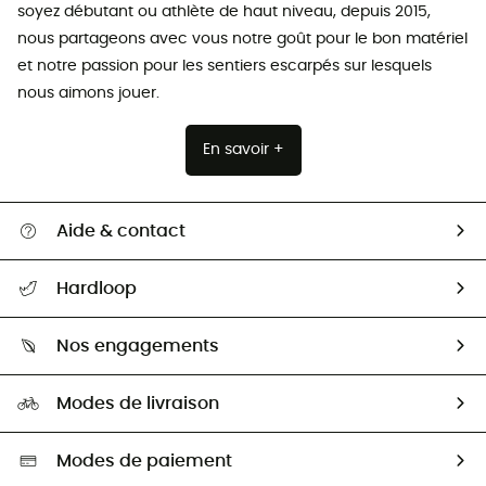
soyez débutant ou athlète de haut niveau, depuis 2015,
nous partageons avec vous notre goût pour le bon matériel
et notre passion pour les sentiers escarpés sur lesquels
nous aimons jouer.
En savoir +
Aide & contact
Suivre mon colis
Hardloop
Retour & remboursement
Qui sommes-nous ?
Guide des tailles
Nos engagements
Carrières
Comment bien choisir ?
Notre empreinte
HardGuides
Modes de livraison
Seconde Main
Seconde main
Nos ambassadeurs
Aide & Contact
Sélection éco-responsable
Modes de paiement