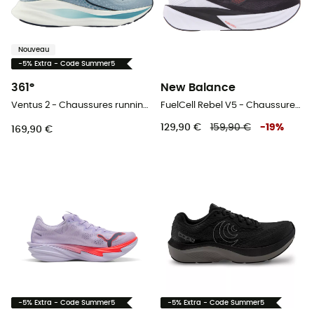
Nouveau
-5% Extra - Code Summer5
361°
New Balance
Ventus 2 - Chaussures running homme
FuelCell Rebel V5 - Chaussures running homme
129,90 €
159,90 €
-
19
%
169,90 €
-5% Extra - Code Summer5
-5% Extra - Code Summer5