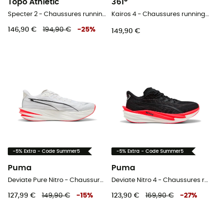
Topo Athletic
361°
Specter 2 - Chaussures running homme
Kairos 4 - Chaussures running homme
146,90 €
194,90 €
-
25
%
149,90 €
-5% Extra - Code Summer5
-5% Extra - Code Summer5
Puma
Puma
Deviate Pure Nitro - Chaussures running homme
Deviate Nitro 4 - Chaussures running homme
127,99 €
149,90 €
-
15
%
123,90 €
169,90 €
-
27
%