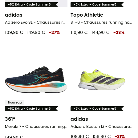
-5% Extra - Code Summer5
-5% Extra - Code Summer5
adidas
Topo Athletic
Adizero Evo SL - Chaussures running homme
ST-6 - Chaussures running homme
109,90 €
149,90 €
-
27
%
110,90 €
144,90 €
-
23
%
Nouveau
-5% Extra - Code Summer5
-5% Extra - Code Summer5
361°
adidas
Meraki 7 - Chaussures running homme
Adizero Boston 13 - Chaussures running homme
109,90 €
159,90 €
-
31
%
149,90 €