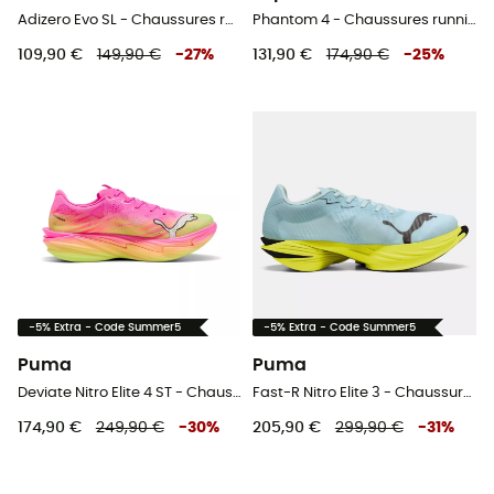
Adizero Evo SL - Chaussures running homme
Phantom 4 - Chaussures running homme
109,90 €
149,90 €
-
27
%
131,90 €
174,90 €
-
25
%
-5% Extra - Code Summer5
-5% Extra - Code Summer5
Puma
Puma
Deviate Nitro Elite 4 ST - Chaussures running homme
Fast-R Nitro Elite 3 - Chaussures running homme
174,90 €
249,90 €
-
30
%
205,90 €
299,90 €
-
31
%