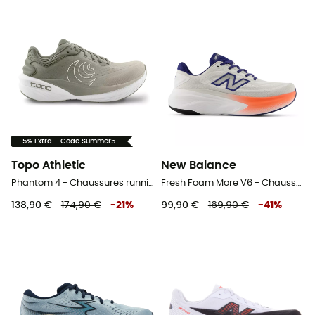
-5% Extra - Code Summer5
Topo Athletic
New Balance
Phantom 4 - Chaussures running homme
Fresh Foam More V6 - Chaussures running homme
138,90 €
174,90 €
-
21
%
99,90 €
169,90 €
-
41
%