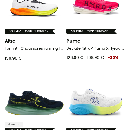
-5% Extra - Code Summer5
-5% Extra - Code Summer5
Altra
Puma
Torin 9 - Chaussures running homme
Deviate Nitro 4 Puma X Hyrox - Chaussures running homme
126,90 €
169,90 €
-
25
%
159,90 €
Nouveau