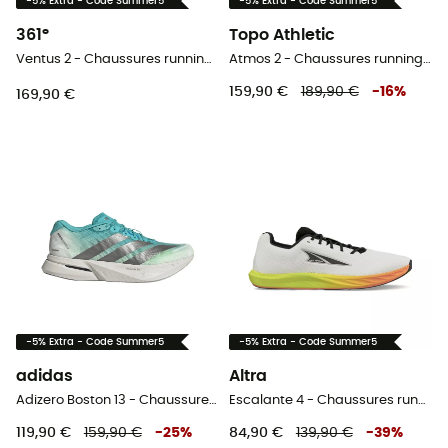
-5% Extra - Code Summer5
-5% Extra - Code Summer5
361°
Topo Athletic
Ventus 2 - Chaussures running homme
Atmos 2 - Chaussures running homme
159,90 €
189,90 €
-
16
%
169,90 €
-5% Extra - Code Summer5
-5% Extra - Code Summer5
adidas
Altra
Adizero Boston 13 - Chaussures running homme
Escalante 4 - Chaussures running homme
119,90 €
159,90 €
-
25
%
84,90 €
139,90 €
-
39
%