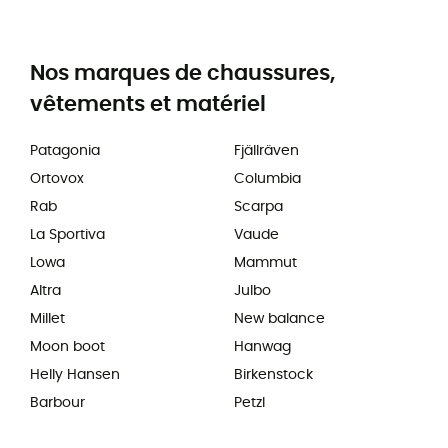
Nos marques de chaussures,
vêtements et matériel
Patagonia
Fjällräven
Ortovox
Columbia
Rab
Scarpa
La Sportiva
Vaude
Lowa
Mammut
Altra
Julbo
Millet
New balance
Moon boot
Hanwag
Helly Hansen
Birkenstock
Barbour
Petzl