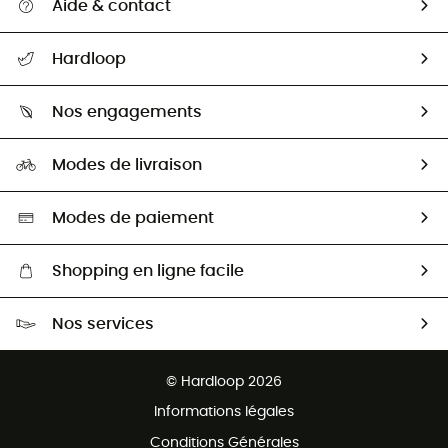
Aide & contact
Suivre mon colis
Hardloop
Retour & remboursement
Qui sommes-nous ?
Guide des tailles
Nos engagements
Carrières
Comment bien choisir ?
Notre empreinte
HardGuides
Modes de livraison
Seconde Main
Seconde main
Nos ambassadeurs
Aide & Contact
Sélection éco-responsable
Modes de paiement
Shopping en ligne facile
Livraison gratuite dès 100 €
Nos services
Retour gratuit sous 100 jours
Ventes aux groupes & club
Service client gratuit
© Hardloop 2026
Programme d'affiliation
Informations légales
Conditions Générales