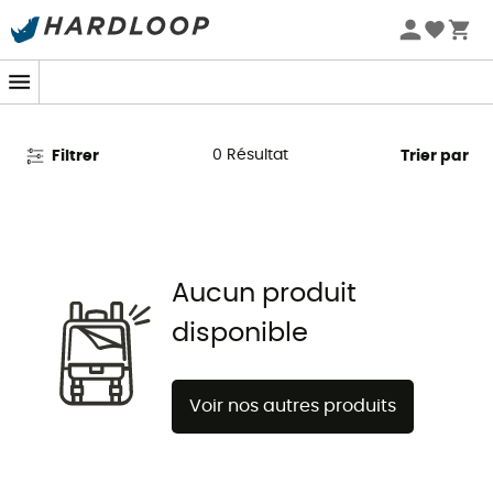
Promos d'été 🔥 -5 % EXTRA dès 2 produits* code Summer5
Pantalons Troy Lee Designs
0
Résultat
Filtrer
Trier par
Aucun produit
disponible
Voir nos autres produits