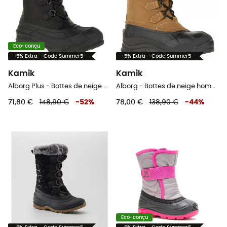
Eco-conçu
-5% Extra - Code Summer5
-5% Extra - Code Summer5
Kamik
Kamik
Alborg Plus - Bottes de neige homme
Alborg - Bottes de neige homme
71,80 €
148,90 €
-
52
%
78,00 €
138,90 €
-
44
%
Eco-conçu