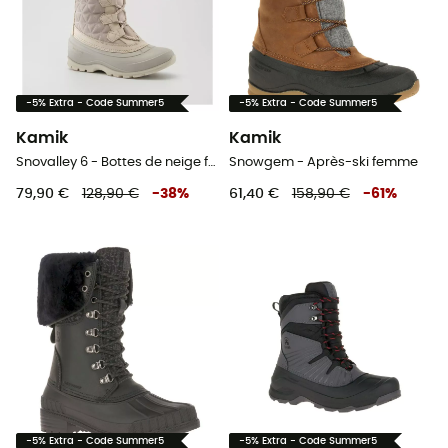
-5% Extra - Code Summer5
-5% Extra - Code Summer5
Kamik
Kamik
Snovalley 6 - Bottes de neige femme
Snowgem - Après-ski femme
79,90 €
128,90 €
-
38
%
61,40 €
158,90 €
-
61
%
-5% Extra - Code Summer5
-5% Extra - Code Summer5