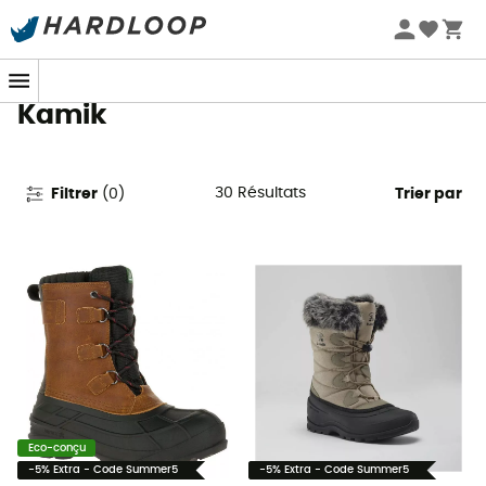
Promos d'été 🔥 -5 % EXTRA dès 2 produits* code Summer5
Bottes de neige & Après-ski
Kamik
30
Résultats
Filtrer
(
0
)
Trier par
Eco-conçu
-5% Extra - Code Summer5
-5% Extra - Code Summer5