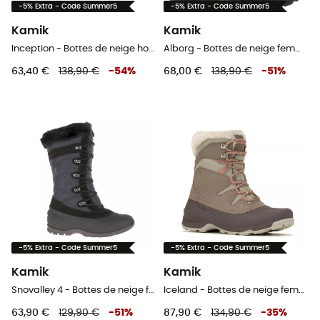
-5% Extra - Code Summer5
-5% Extra - Code Summer5
Kamik
Kamik
Inception - Bottes de neige homme
Alborg - Bottes de neige femme
63,40 €
138,90 €
-
54
%
68,00 €
138,90 €
-
51
%
-5% Extra - Code Summer5
-5% Extra - Code Summer5
Kamik
Kamik
Snovalley 4 - Bottes de neige femme
Iceland - Bottes de neige femme
63,90 €
129,90 €
-
51
%
87,90 €
134,90 €
-
35
%