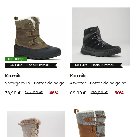
Eco-conçu
-5% Extra - Code Summer5
-5% Extra - Code Summer5
Kamik
Kamik
Snowgem Lo - Bottes de neige femme
Atwater - Bottes de neige homme
78,90 €
144,90 €
-
46
%
69,00 €
138,90 €
-
50
%