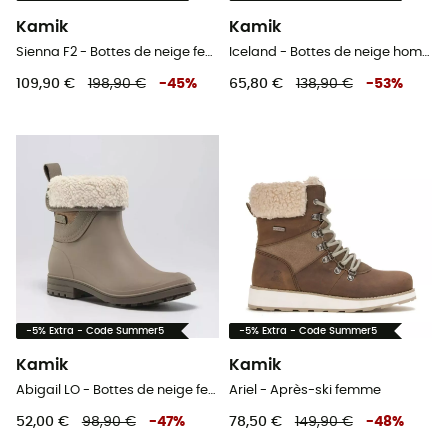
Kamik
Kamik
Sienna F2 - Bottes de neige femme
Iceland - Bottes de neige homme
109,90 €
198,90 €
-
45
%
65,80 €
138,90 €
-
53
%
-5% Extra - Code Summer5
-5% Extra - Code Summer5
Kamik
Kamik
Abigail LO - Bottes de neige femme
Ariel - Après-ski femme
52,00 €
98,90 €
-
47
%
78,50 €
149,90 €
-
48
%