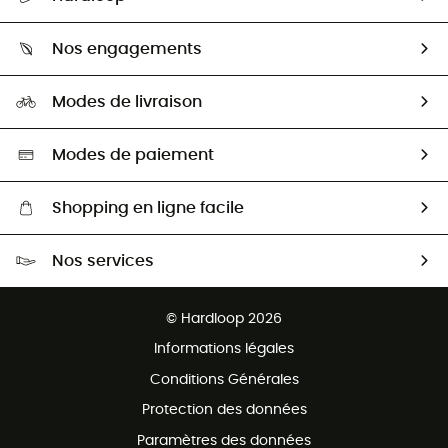
Retour & remboursement
Qui sommes-nous ?
Guide des tailles
Nos engagements
Carrières
Comment bien choisir ?
Notre empreinte
HardGuides
Modes de livraison
Seconde Main
Seconde main
Nos ambassadeurs
Aide & Contact
Sélection éco-responsable
Modes de paiement
Shopping en ligne facile
Livraison gratuite dès 100 €
Nos services
Retour gratuit sous 100 jours
Ventes aux groupes & club
Service client gratuit
© Hardloop 2026
Programme d'affiliation
Informations légales
Conditions Générales
Protection des données
Paramètres des données