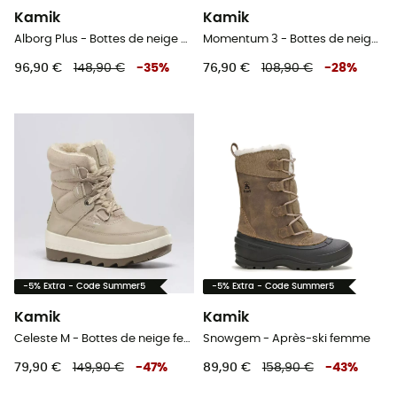
Kamik
Kamik
Alborg Plus - Bottes de neige homme
Momentum 3 - Bottes de neige femme
96,90 €
148,90 €
-
35
%
76,90 €
108,90 €
-
28
%
-5% Extra - Code Summer5
-5% Extra - Code Summer5
Kamik
Kamik
Celeste M - Bottes de neige femme
Snowgem - Après-ski femme
79,90 €
149,90 €
-
47
%
89,90 €
158,90 €
-
43
%