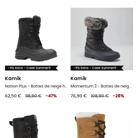
-5% Extra - Code Summer5
-5% Extra - Code Summer5
Kamik
Kamik
Nation Plus - Bottes de neige homme
Momentum 3 - Bottes de neige femme
62,50 €
118,90 €
-
47
%
76,90 €
108,90 €
-
28
%