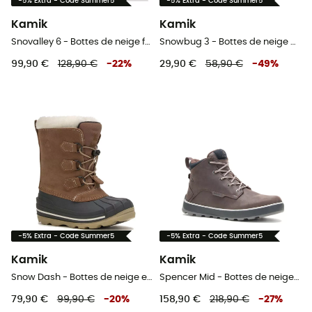
-5% Extra - Code Summer5
-5% Extra - Code Summer5
Kamik
Kamik
Snovalley 6 - Bottes de neige femme
Snowbug 3 - Bottes de neige enfant
99,90 €
128,90 €
-
22
%
29,90 €
58,90 €
-
49
%
-5% Extra - Code Summer5
-5% Extra - Code Summer5
Kamik
Kamik
Snow Dash - Bottes de neige enfant
Spencer Mid - Bottes de neige homme
79,90 €
99,90 €
-
20
%
158,90 €
218,90 €
-
27
%