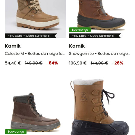
Eco-conçu
-5% Extra - Code Summer5
-5% Extra - Code Summer5
Kamik
Kamik
Celeste M - Bottes de neige femme
Snowgem Lo - Bottes de neige femme
54,40 €
149,90 €
-
64
%
106,90 €
144,90 €
-
26
%
Eco-conçu