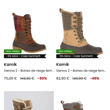
Eco-conçu
Eco-conçu
-5% Extra - Code Summer5
-5% Extra - Code Summer5
Kamik
Kamik
Sienna 2 - Bottes de neige femme
Sienna 2 - Bottes de neige femme
75,00 €
149,90 €
-
50
%
82,90 €
149,90 €
-
45
%