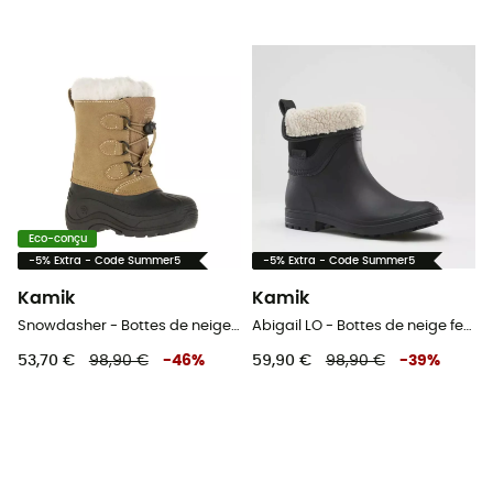
Eco-conçu
-5% Extra - Code Summer5
-5% Extra - Code Summer5
Kamik
Kamik
Snowdasher - Bottes de neige enfant
Abigail LO - Bottes de neige femme
53,70 €
98,90 €
-
46
%
59,90 €
98,90 €
-
39
%