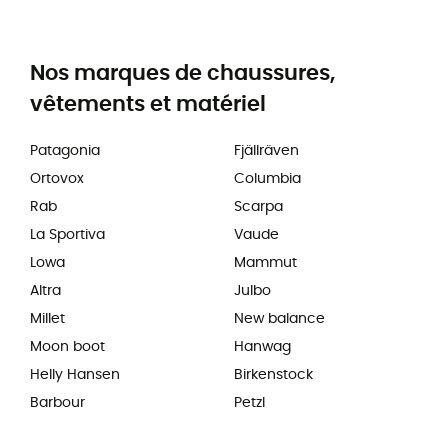
Nos marques de chaussures,
vêtements et matériel
Patagonia
Fjällräven
Ortovox
Columbia
Rab
Scarpa
La Sportiva
Vaude
Lowa
Mammut
Altra
Julbo
Millet
New balance
Moon boot
Hanwag
Helly Hansen
Birkenstock
Barbour
Petzl