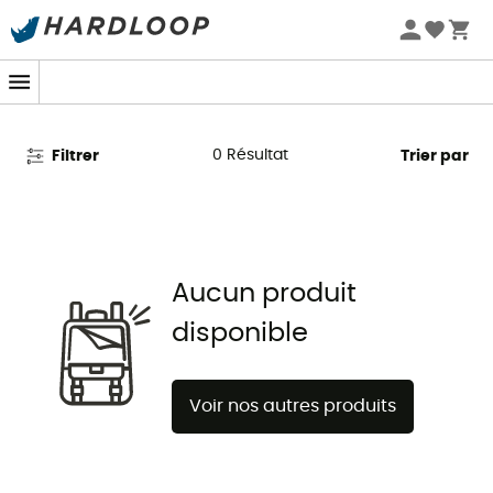
Promos d'été 🔥 -5 % EXTRA dès 2 produits* code Summer5
Casquettes Colmar
0
Résultat
Filtrer
Trier par
Aucun produit
disponible
Voir nos autres produits