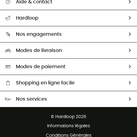
Aide & contact
Suivre mon colis
Hardloop
Retour & remboursement
Qui sommes-nous ?
Guide des tailles
Nos engagements
Carrières
Comment bien choisir ?
Notre empreinte
HardGuides
Modes de livraison
Seconde Main
Seconde main
Nos ambassadeurs
Aide & Contact
Sélection éco-responsable
Modes de paiement
Shopping en ligne facile
Livraison gratuite dès 100 €
Nos services
Retour gratuit sous 100 jours
Ventes aux groupes & club
Service client gratuit
© Hardloop 2026
Programme d'affiliation
Informations légales
Conditions Générales