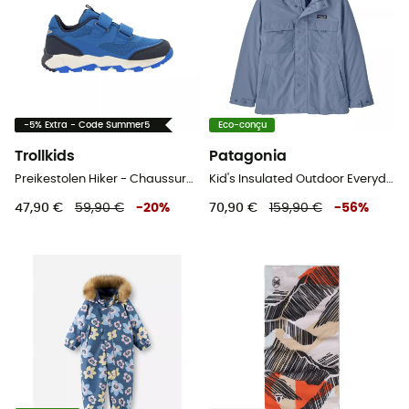
-5% Extra - Code Summer5
Eco-conçu
Trollkids
Patagonia
Preikestolen Hiker - Chaussures randonnée enfant
Kid's Insulated Outdoor Everyday Jacket - Manteau enfant
47,90 €
59,90 €
-
20
%
70,90 €
159,90 €
-
56
%