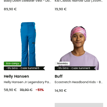
Baby Down Sweater Vest - Doudoune sans manches enfant
Kid Classic Narrow 12oz (355mL) - Sport Cap - Gourde enfant
89,90 €
19,90 €
Eco-conçu
Nouveau
-5% Extra - Code Summer5
-5% Extra - Code Summer5
Helly Hansen
Buff
Helly Hansen Jr Legendary Pant - Pantalon ski enfant
Ecostretch Headband Kids - Bandeau enfant
58,90 €
119,90 €
-
51
%
14,90 €