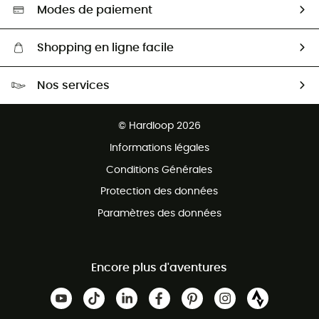
Sélection éco-responsable
Modes de paiement
Shopping en ligne facile
Livraison gratuite dès 100 €
Nos services
Retour gratuit sous 100 jours
Ventes aux groupes & club
Service client gratuit
© Hardloop 2026
Programme d'affiliation
Informations légales
Conditions Générales
Protection des données
Paramètres des données
Encore plus d'aventures