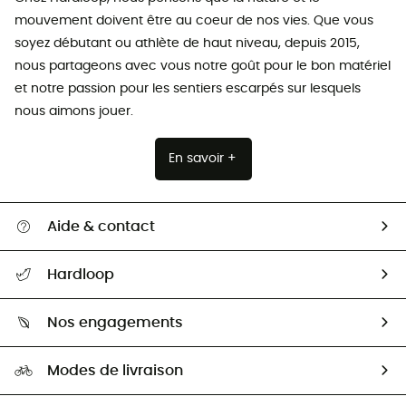
mouvement doivent être au coeur de nos vies. Que vous
soyez débutant ou athlète de haut niveau, depuis 2015,
nous partageons avec vous notre goût pour le bon matériel
et notre passion pour les sentiers escarpés sur lesquels
nous aimons jouer.
En savoir +
Aide & contact
Suivre mon colis
Hardloop
Retour & remboursement
Qui sommes-nous ?
Guide des tailles
Nos engagements
Carrières
Comment bien choisir ?
Notre empreinte
HardGuides
Modes de livraison
Seconde Main
Seconde main
Nos ambassadeurs
Aide & Contact