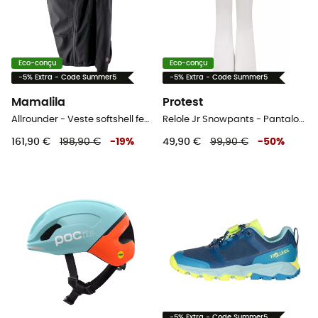
Eco-conçu
Eco-conçu
-5% Extra - Code Summer5
-5% Extra - Code Summer5
Mamalila
Protest
Allrounder - Veste softshell femme
Relole Jr Snowpants - Pantalon ski enfant
161,90 €
198,90 €
-
19
%
49,90 €
99,90 €
-
50
%
-5% Extra - Code Summer5