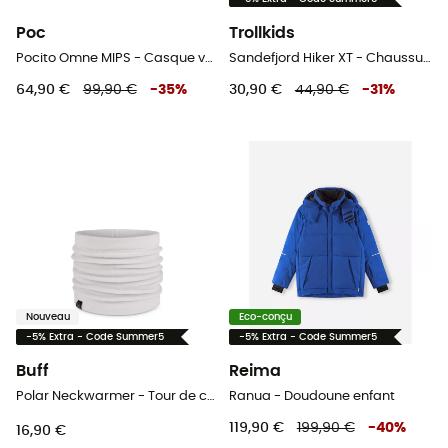
Poc
Trollkids
Pocito Omne MIPS - Casque vélo enfant
Sandefjord Hiker XT - Chaussures randonnée enfant
64,90 €
99,90 €
-
35
%
30,90 €
44,90 €
-
31
%
Nouveau
Eco-conçu
-5% Extra - Code Summer5
-5% Extra - Code Summer5
Buff
Reima
Polar Neckwarmer - Tour de cou enfant
Ranua - Doudoune enfant
119,90 €
199,90 €
-
40
%
16,90 €