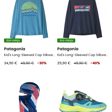
Eco-conçu
Eco-conçu
Patagonia
Patagonia
Kid's Long-Sleeved Cap Silkweight T-Shirt - T-shirt enfant
Kid's Long-Sleeved Cap Silkweight T-Shirt - T-shirt enfant
34,90 €
49,90 €
-
30
%
29,90 €
49,90 €
-
40
%