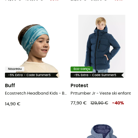
Nouveau
Eco-conçu
-5% Extra - Code Summer5
-5% Extra - Code Summer5
Buff
Protest
Ecostretch Headband Kids - Bandeau enfant
Prttumber Jr - Veste ski enfant
77,90 €
129,90 €
-
40
%
14,90 €