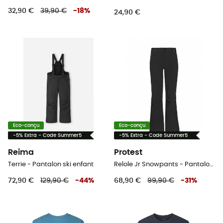
32,90 €
39,90 €
-
18
%
24,90 €
Eco-conçu
Eco-conçu
-5% Extra - Code Summer5
-5% Extra - Code Summer5
Reima
Protest
Terrie - Pantalon ski enfant
Relole Jr Snowpants - Pantalon ski enfant
72,90 €
129,90 €
-
44
%
68,90 €
99,90 €
-
31
%