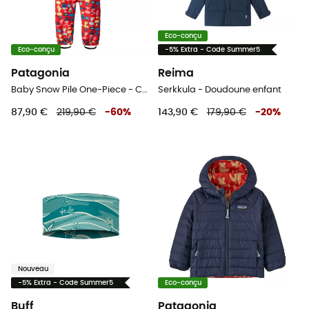
Eco-conçu
Eco-conçu
-5% Extra - Code Summer5
Patagonia
Reima
Baby Snow Pile One-Piece - Combinaison enfant
Serkkula - Doudoune enfant
87,90 €
219,90 €
-
60
%
143,90 €
179,90 €
-
20
%
Nouveau
-5% Extra - Code Summer5
Eco-conçu
Buff
Patagonia