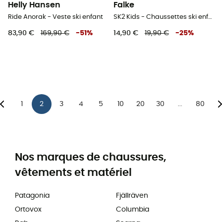
Helly Hansen
Falke
Ride Anorak - Veste ski enfant
SK2 Kids - Chaussettes ski enfant
83,90 €
169,90 €
-
51
%
14,90 €
19,90 €
-
25
%
1
2
3
4
5
10
20
30
80
...
Nos marques de chaussures,
vêtements et matériel
Patagonia
Fjällräven
Ortovox
Columbia