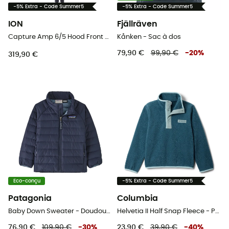
-5% Extra - Code Summer5
-5% Extra - Code Summer5
ION
Fjällräven
Capture Amp 6/5 Hood Front Zip - Combinaison de surf enfant
Kånken - Sac à dos
79,90 €
99,90 €
-
20
%
319,90 €
Eco-conçu
-5% Extra - Code Summer5
Patagonia
Columbia
Baby Down Sweater - Doudoune enfant
Helvetia II Half Snap Fleece - Polaire enfant
76,90 €
109,90 €
-
30
%
23,90 €
39,90 €
-
40
%