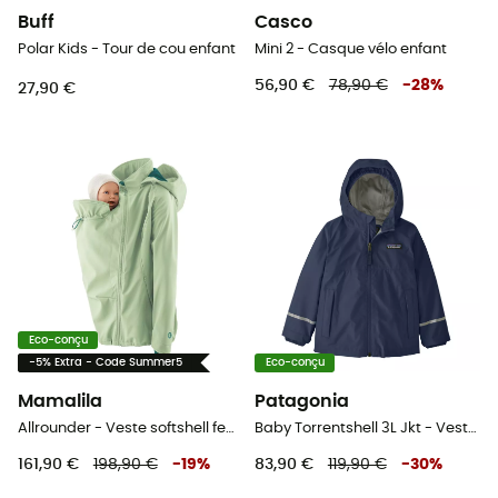
Buff
Casco
Polar Kids - Tour de cou enfant
Mini 2 - Casque vélo enfant
56,90 €
78,90 €
-
28
%
27,90 €
Eco-conçu
-5% Extra - Code Summer5
Eco-conçu
Mamalila
Patagonia
Allrounder - Veste softshell femme
Baby Torrentshell 3L Jkt - Veste hardshell enfant
161,90 €
198,90 €
-
19
%
83,90 €
119,90 €
-
30
%