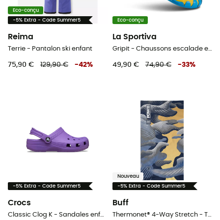
Eco-conçu
-5% Extra - Code Summer5
Eco-conçu
Reima
La Sportiva
Terrie - Pantalon ski enfant
Gripit - Chaussons escalade enfant
75,90 €
129,90 €
-
42
%
49,90 €
74,90 €
-
33
%
Nouveau
-5% Extra - Code Summer5
-5% Extra - Code Summer5
Crocs
Buff
Classic Clog K - Sandales enfant
Thermonet® 4-Way Stretch - Tour de cou enfant