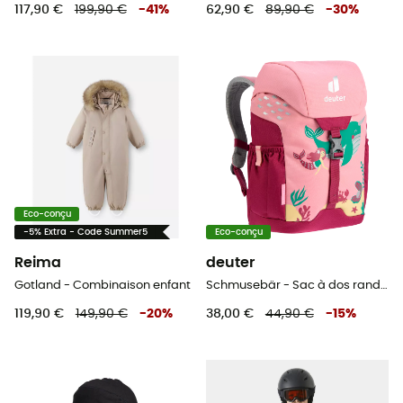
117,90 €
199,90 €
-
41
%
62,90 €
89,90 €
-
30
%
Eco-conçu
-5% Extra - Code Summer5
Eco-conçu
Reima
deuter
Gotland - Combinaison enfant
Schmusebär - Sac à dos randonnée enfant
119,90 €
149,90 €
-
20
%
38,00 €
44,90 €
-
15
%