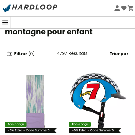
Promos d'été 🔥 -5 % EXTRA dès 2 produits* code Summer5
Vêtements & équipement ski et
montagne pour enfant
4797
Résultats
Filtrer
(
0
)
Trier par
Eco-conçu
Eco-conçu
-5% Extra - Code Summer5
-5% Extra - Code Summer5