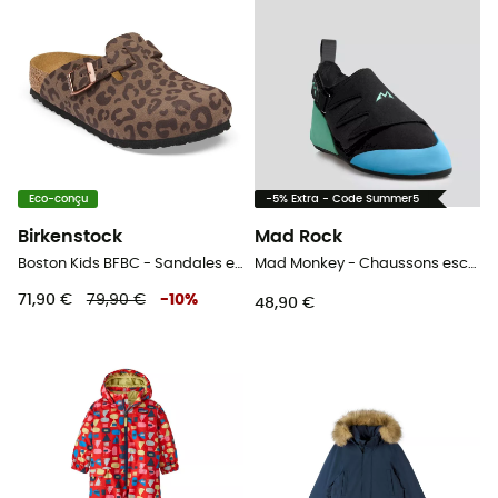
Eco-conçu
-5% Extra - Code Summer5
Birkenstock
Mad Rock
Boston Kids BFBC - Sandales enfant
Mad Monkey - Chaussons escalade enfant
71,90 €
79,90 €
-
10
%
48,90 €