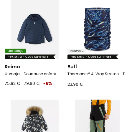
Eco-conçu
Nouveau
-5% Extra - Code Summer5
-5% Extra - Code Summer5
Reima
Buff
Uumaja - Doudoune enfant
Thermonet® 4-Way Stretch - Tour de cou enfant
75,62 €
79,90 €
-
5
%
23,90 €