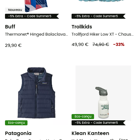
Nouveau
-5% Extra - Code Summer5
-5% Extra - Code Summer5
Buff
Trollkids
Thermonet® Hinged Balaclava - Cagoule enfant
Trollfjord Hiker Low XT - Chaussures randonnée enfant
49,90 €
74,90 €
-
33
%
29,90 €
Eco-conçu
Eco-conçu
-5% Extra - Code Summer5
Patagonia
Klean Kanteen