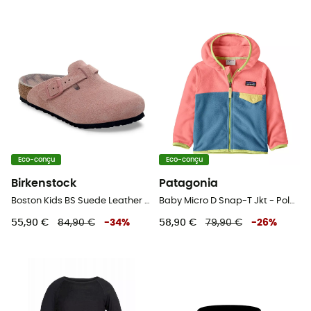
Eco-conçu
Eco-conçu
Birkenstock
Patagonia
Boston Kids BS Suede Leather - Sandales enfant
Baby Micro D Snap-T Jkt - Polaire enfant
55,90 €
84,90 €
-
34
%
58,90 €
79,90 €
-
26
%