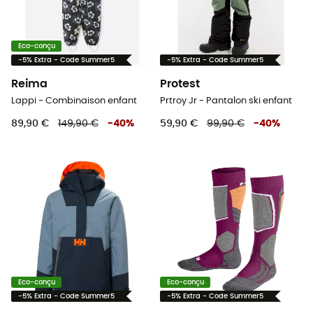
Eco-conçu
-5% Extra - Code Summer5
-5% Extra - Code Summer5
Reima
Protest
Lappi - Combinaison enfant
Prtroy Jr - Pantalon ski enfant
89,90 €
149,90 €
-
40
%
59,90 €
99,90 €
-
40
%
Eco-conçu
Eco-conçu
-5% Extra - Code Summer5
-5% Extra - Code Summer5