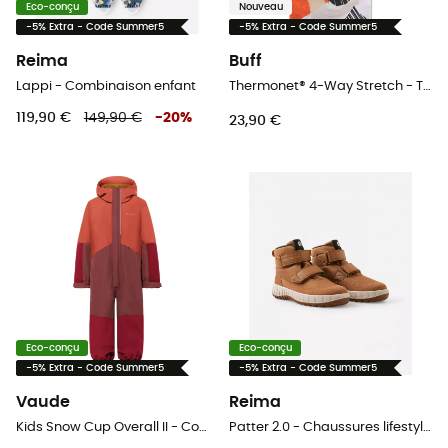
Eco-conçu
Nouveau
-5% Extra - Code Summer5
-5% Extra - Code Summer5
Reima
Buff
Lappi - Combinaison enfant
Thermonet® 4-Way Stretch - Tour de cou enfant
119,90 €
149,90 €
-
20
%
23,90 €
Eco-conçu
Eco-conçu
-5% Extra - Code Summer5
-5% Extra - Code Summer5
Vaude
Reima
Kids Snow Cup Overall II - Combinaison enfant
Patter 2.0 - Chaussures lifestyle enfant