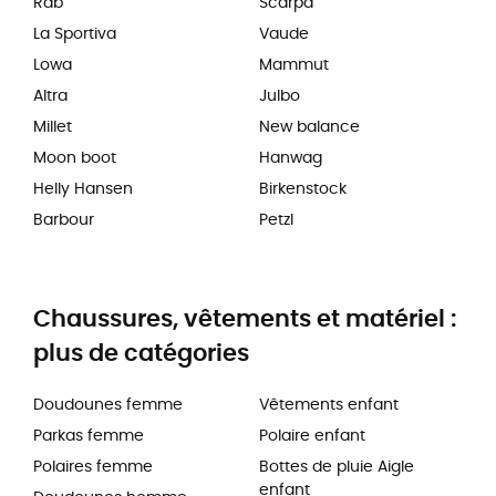
Rab
Scarpa
La Sportiva
Vaude
Lowa
Mammut
Altra
Julbo
Millet
New balance
Moon boot
Hanwag
Helly Hansen
Birkenstock
Barbour
Petzl
Chaussures, vêtements et matériel :
plus de catégories
Doudounes femme
Vêtements enfant
Parkas femme
Polaire enfant
Polaires femme
Bottes de pluie Aigle
enfant