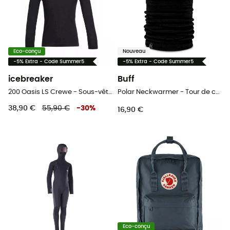
Eco-conçu
Nouveau
-5% Extra - Code Summer5
-5% Extra - Code Summer5
icebreaker
Buff
200 Oasis LS Crewe - Sous-vêtement mérinos enfant
Polar Neckwarmer - Tour de cou enfant
38,90 €
55,90 €
-
30
%
16,90 €
Eco-conçu