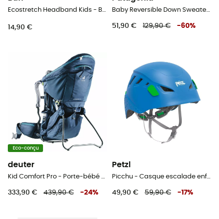
Ecostretch Headband Kids - Bandeau enfant
Baby Reversible Down Sweater Hoody - Doudoune enfant
51,90 €
129,90 €
-
60
%
14,90 €
Eco-conçu
deuter
Petzl
Kid Comfort Pro - Porte-bébé randonnée
Picchu - Casque escalade enfant
333,90 €
439,90 €
-
24
%
49,90 €
59,90 €
-
17
%