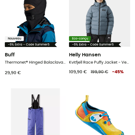
Nouveau
Eco-conçu
-5% Extra - Code Summer5
-5% Extra - Code Summer5
Buff
Helly Hansen
Thermonet® Hinged Balaclava - Cagoule enfant
Kvitfjell Race Puffy Jacket - Veste ski enfant
109,90 €
199,90 €
-
45
%
29,90 €