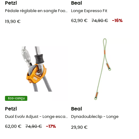
Petzl
Beal
Pédale réglable en sangle Footape
Longe Expresso Fit
62,90 €
74,90 €
-
16
%
19,90 €
Eco-conçu
Petzl
Beal
Dual Evolv Adjust - Longe escalade
Dynadoubleclip - Longe
62,00 €
74,90 €
-
17
%
29,90 €