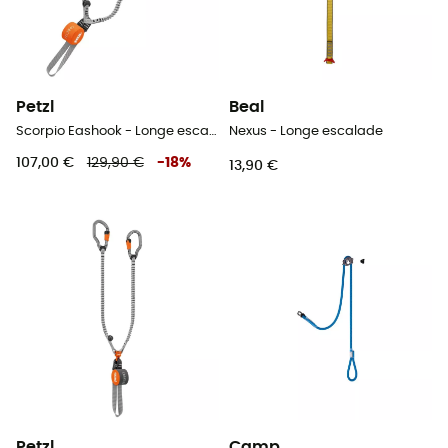
Petzl
Beal
Scorpio Eashook - Longe escalade
Nexus - Longe escalade
107,00 €
129,90 €
-
18
%
13,90 €
Petzl
Camp