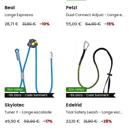
Beal
Petzl
Longe Expresso
Dual Connect Adjust - Longe escalade
28,71 €
31,90 €
-
10
%
55,00 €
64,90 €
-
15
%
Eco-conçu
Eco-conçu
-5% Extra - Code Summer5
-5% Extra - Code Summer5
Skylotec
Edelrid
Tuner Y - Longe escalade
Tool Safety Leash - Longe escalade
49,90 €
59,90 €
-
17
%
23,10 €
31,90 €
-
28
%