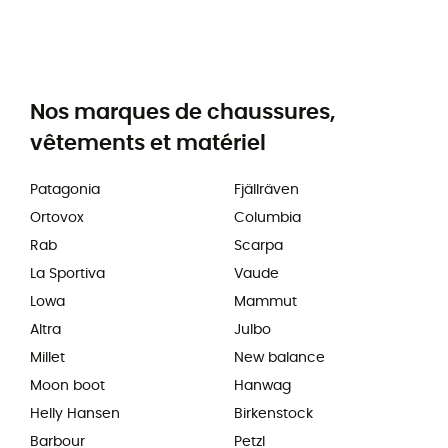
Nos marques de chaussures,
vêtements et matériel
Patagonia
Fjällräven
Ortovox
Columbia
Rab
Scarpa
La Sportiva
Vaude
Lowa
Mammut
Altra
Julbo
Millet
New balance
Moon boot
Hanwag
Helly Hansen
Birkenstock
Barbour
Petzl