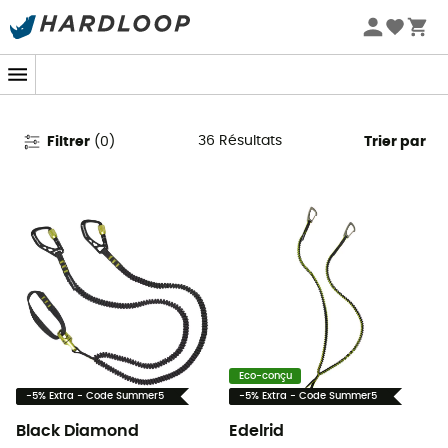
Promos d'été 🔥 -5 % EXTRA dès 2 produits* code Summer5
Longes escalade
36
Résultats
Filtrer
(
0
)
Trier par
Eco-conçu
-5% Extra - Code Summer5
-5% Extra - Code Summer5
Black Diamond
Edelrid