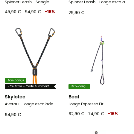
Spinner Leash - Sangle
Spinner Leash - Longe escalade
45,90 €
54,90 €
-
16
%
29,90 €
Eco-conçu
-5% Extra - Code Summer5
Eco-conçu
Skylotec
Beal
Averau - Longe escalade
Longe Expresso Fit
62,90 €
74,90 €
-
16
%
94,90 €