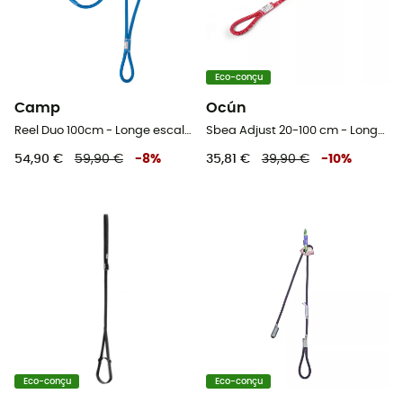
Eco-conçu
Camp
Ocún
Reel Duo 100cm - Longe escalade
Sbea Adjust 20-100 cm - Longe escalade
54,90 €
59,90 €
-
8
%
35,81 €
39,90 €
-
10
%
Eco-conçu
Eco-conçu