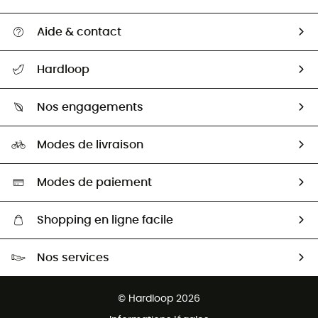
Aide & contact
Suivre mon colis
Hardloop
Retour & remboursement
Qui sommes-nous ?
Guide des tailles
Nos engagements
Carrières
Comment bien choisir ?
Notre empreinte
HardGuides
Modes de livraison
Seconde Main
Seconde main
Nos ambassadeurs
Aide & Contact
Sélection éco-responsable
Modes de paiement
Shopping en ligne facile
Livraison gratuite dès 100 €
Nos services
Retour gratuit sous 100 jours
Ventes aux groupes & club
Service client gratuit
© Hardloop 2026
Programme d'affiliation