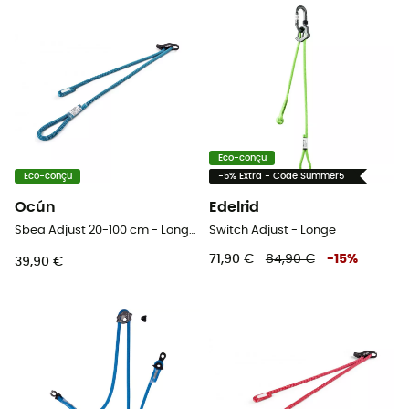
Eco-conçu
Eco-conçu
-5% Extra - Code Summer5
Ocún
Edelrid
Sbea Adjust 20-100 cm - Longe escalade
Switch Adjust - Longe
71,90 €
84,90 €
-
15
%
39,90 €