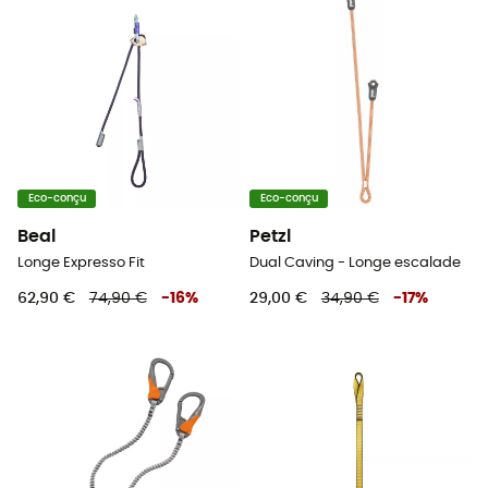
Eco-conçu
Eco-conçu
Beal
Petzl
Longe Expresso Fit
Dual Caving - Longe escalade
62,90 €
74,90 €
-
16
%
29,00 €
34,90 €
-
17
%