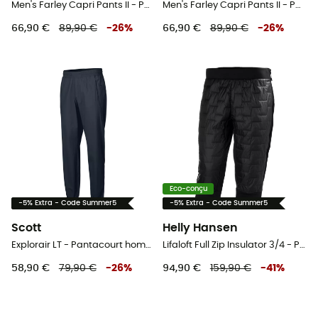
Men's Farley Capri Pants II - Pantacourt homme
Men's Farley Capri Pants II - Pantacourt homme
66,90 €
89,90 €
-
26
%
66,90 €
89,90 €
-
26
%
Eco-conçu
-5% Extra - Code Summer5
-5% Extra - Code Summer5
Scott
Helly Hansen
Explorair LT - Pantacourt homme
Lifaloft Full Zip Insulator 3/4 - Pantacourt homme
58,90 €
79,90 €
-
26
%
94,90 €
159,90 €
-
41
%