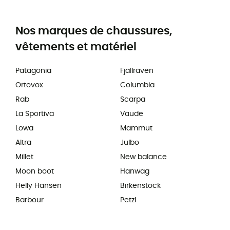
Nos marques de chaussures,
vêtements et matériel
Patagonia
Fjällräven
Ortovox
Columbia
Rab
Scarpa
La Sportiva
Vaude
Lowa
Mammut
Altra
Julbo
Millet
New balance
Moon boot
Hanwag
Helly Hansen
Birkenstock
Barbour
Petzl