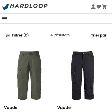
Promos d'été 🔥 -5 % EXTRA dès 2 produits* code Summer5
Pantacourts homme
4
Résultats
Filtrer
(
0
)
Trier par
Vaude
Vaude