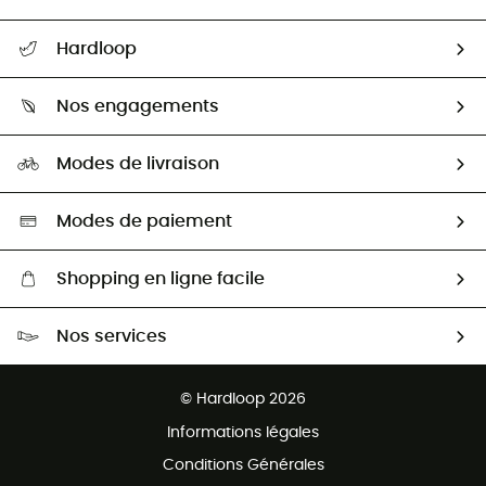
Suivre mon colis
Hardloop
Retour & remboursement
Qui sommes-nous ?
Guide des tailles
Nos engagements
Carrières
Comment bien choisir ?
Notre empreinte
HardGuides
Modes de livraison
Seconde Main
Seconde main
Nos ambassadeurs
Aide & Contact
Sélection éco-responsable
Modes de paiement
Shopping en ligne facile
Livraison gratuite dès 100 €
Nos services
Retour gratuit sous 100 jours
Ventes aux groupes & club
Service client gratuit
© Hardloop 2026
Programme d'affiliation
Informations légales
Conditions Générales