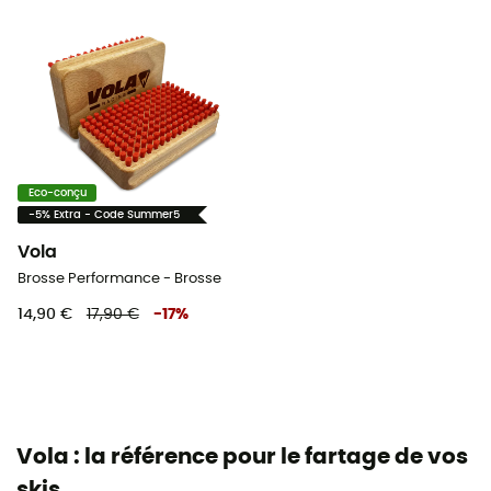
Eco-conçu
-5% Extra - Code Summer5
Vola
Brosse Performance - Brosse
14,90 €
17,90 €
-
17
%
Vola : la référence pour le fartage de vos
skis