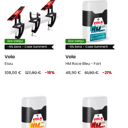
Eco-conçu
Eco-conçu
-5% Extra - Code Summer5
-5% Extra - Code Summer5
Vola
Vola
Etau
HM Race Bleu - Fart
108,00 €
127,90 €
-
16
%
48,90 €
61,90 €
-
21
%