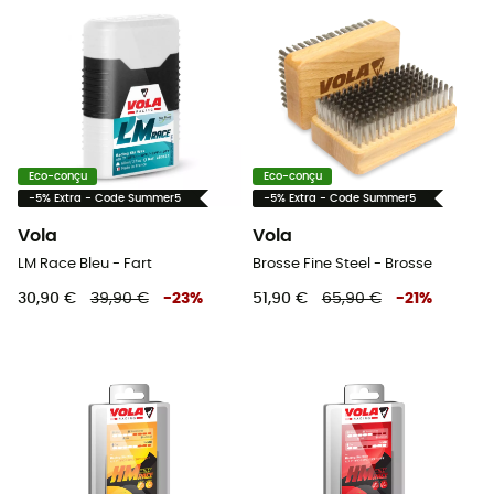
Eco-conçu
Eco-conçu
-5% Extra - Code Summer5
-5% Extra - Code Summer5
Vola
Vola
LM Race Bleu - Fart
Brosse Fine Steel - Brosse
30,90 €
39,90 €
-
23
%
51,90 €
65,90 €
-
21
%