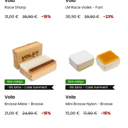
Vola
Vola
Race Sharp
LM Race Violet - Fart
31,00 €
36,90 €
-
16
%
30,90 €
39,90 €
-
23
%
Eco-conçu
Eco-conçu
-5% Extra - Code Summer5
-5% Extra - Code Summer5
Vola
Vola
Brosse Mixte - Brosse
Mini Brosse Nylon - Brosse
21,00 €
24,90 €
-
16
%
15,00 €
17,90 €
-
16
%