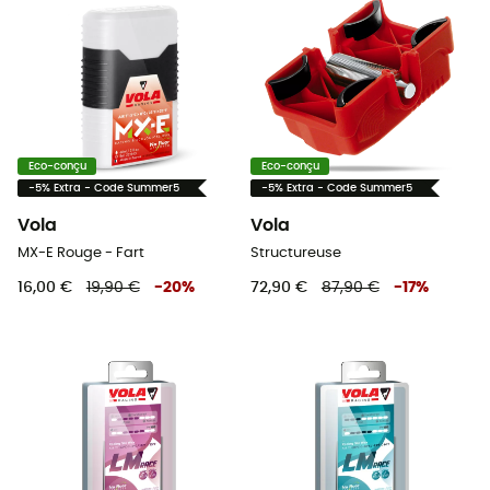
Eco-conçu
Eco-conçu
-5% Extra - Code Summer5
-5% Extra - Code Summer5
Vola
Vola
MX-E Rouge - Fart
Structureuse
16,00 €
19,90 €
-
20
%
72,90 €
87,90 €
-
17
%