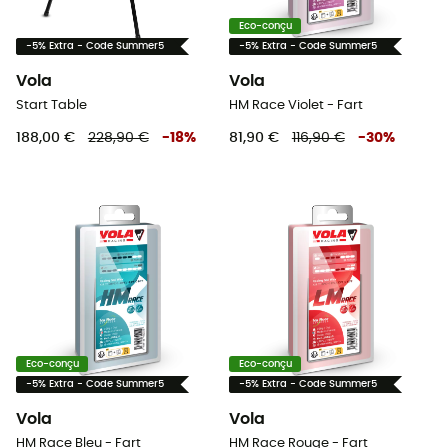
Eco-conçu
-5% Extra - Code Summer5
-5% Extra - Code Summer5
Vola
Vola
Start Table
HM Race Violet - Fart
188,00 €
228,90 €
-
18
%
81,90 €
116,90 €
-
30
%
Eco-conçu
Eco-conçu
-5% Extra - Code Summer5
-5% Extra - Code Summer5
Vola
Vola
HM Race Bleu - Fart
HM Race Rouge - Fart