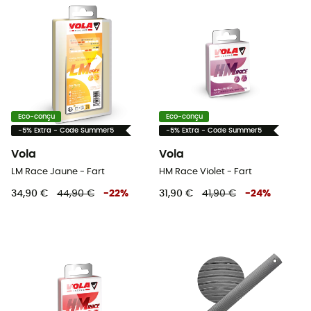
Eco-conçu
Eco-conçu
-5% Extra - Code Summer5
-5% Extra - Code Summer5
Vola
Vola
LM Race Jaune - Fart
HM Race Violet - Fart
34,90 €
44,90 €
-
22
%
31,90 €
41,90 €
-
24
%