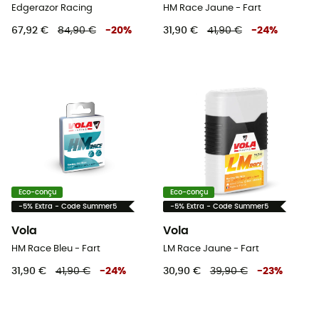
Edgerazor Racing
HM Race Jaune - Fart
67,92 €
84,90 €
-
20
%
31,90 €
41,90 €
-
24
%
Eco-conçu
Eco-conçu
-5% Extra - Code Summer5
-5% Extra - Code Summer5
Vola
Vola
HM Race Bleu - Fart
LM Race Jaune - Fart
31,90 €
41,90 €
-
24
%
30,90 €
39,90 €
-
23
%