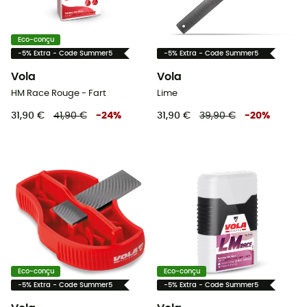
Eco-conçu
-5% Extra - Code Summer5
-5% Extra - Code Summer5
Vola
Vola
HM Race Rouge - Fart
Lime
31,90 €
41,90 €
-
24
%
31,90 €
39,90 €
-
20
%
Eco-conçu
Eco-conçu
-5% Extra - Code Summer5
-5% Extra - Code Summer5