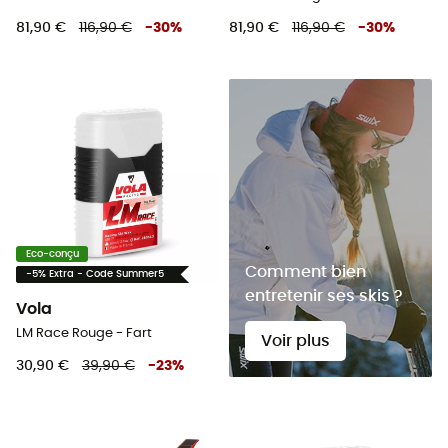
81,90 €
116,90 €
-
30
%
81,90 €
116,90 €
-
30
%
Eco-conçu
Comment bien
-5% Extra - Code Summer5
entretenir ses skis ?
Vola
LM Race Rouge - Fart
Voir plus
30,90 €
39,90 €
-
23
%