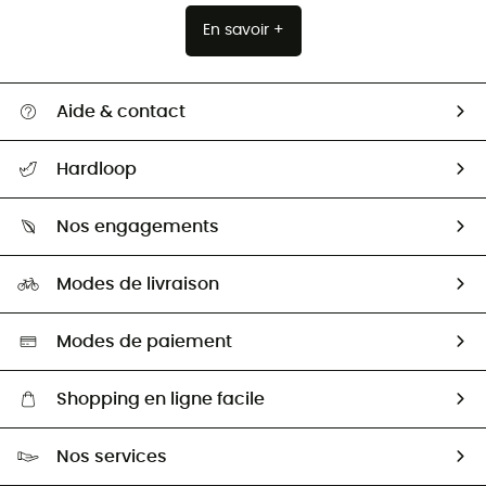
En savoir +
Aide & contact
Suivre mon colis
Hardloop
Retour & remboursement
Qui sommes-nous ?
Guide des tailles
Nos engagements
Carrières
Comment bien choisir ?
Notre empreinte
HardGuides
Modes de livraison
Seconde Main
Seconde main
Nos ambassadeurs
Aide & Contact
Sélection éco-responsable
Modes de paiement
Shopping en ligne facile
Livraison gratuite dès 100 €
Nos services
Retour gratuit sous 100 jours