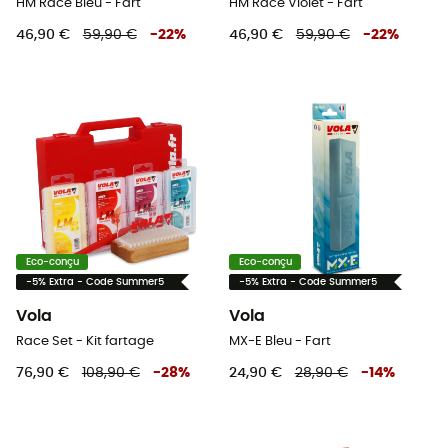
HM Race Bleu - Fart
HM Race Violet - Fart
46,90 €
59,90 €
-
22
%
46,90 €
59,90 €
-
22
%
Eco-conçu
Eco-conçu
-5% Extra - Code Summer5
-5% Extra - Code Summer5
Vola
Vola
Race Set - Kit fartage
MX-E Bleu - Fart
76,90 €
108,90 €
-
28
%
24,90 €
28,90 €
-
14
%