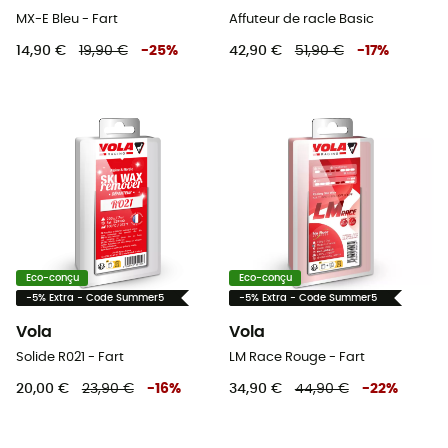
MX-E Bleu - Fart
Affuteur de racle Basic
14,90 €
19,90 €
-
25
%
42,90 €
51,90 €
-
17
%
Eco-conçu
Eco-conçu
-5% Extra - Code Summer5
-5% Extra - Code Summer5
Vola
Vola
Solide R021 - Fart
LM Race Rouge - Fart
20,00 €
23,90 €
-
16
%
34,90 €
44,90 €
-
22
%