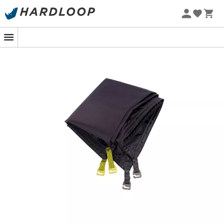
Promos d'été 🔥 -5 % EXTRA dès 2 produits* code Summer5