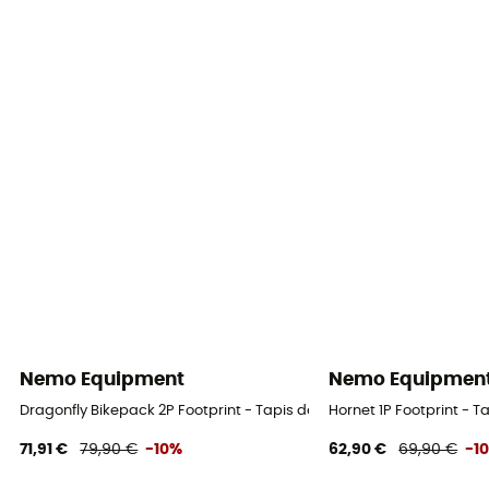
Nemo Equipment
Nemo Equipmen
Dragonfly Bikepack 2P Footprint - Tapis de tente
Hornet 1P Footprint - Ta
71,91 €
79,90 €
-10%
62,90 €
69,90 €
-1