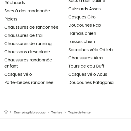
Sacs à dos Dakine
Réchauds
Cuissards Assos
Sacs à dos randonnée
Casques Giro
Piolets
Doudounes Rab
Chaussures de randonnée
Harnais chien
Chaussures de trail
Laisses chien
Chaussures de running
Sacoches vélo Ortlieb
Chaussons d'escalade
Chaussures Altra
Chaussures randonnée
enfant
Tours de cou Buff
Casques vélo
Casques vélo Abus
Porte-bébés randonnée
Doudounes Patagonia
Camping & bivouac
Tentes
Tapis de tente