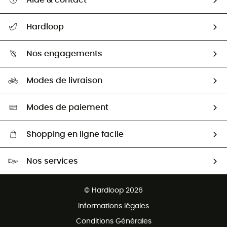
Aide & contact
Suivre mon colis
Hardloop
Retour & remboursement
Qui sommes-nous ?
Guide des tailles
Nos engagements
Carrières
Comment bien choisir ?
Notre empreinte
HardGuides
Modes de livraison
Seconde Main
Seconde main
Nos ambassadeurs
Aide & Contact
Sélection éco-responsable
Modes de paiement
Shopping en ligne facile
Livraison gratuite dès 100 €
Nos services
Retour gratuit sous 100 jours
Ventes aux groupes & club
Service client gratuit
© Hardloop 2026
Programme d'affiliation
Informations légales
Conditions Générales