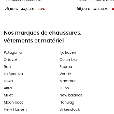
Footprint Lightent 1 Pro
Pursuit 30 - Sac à do
28,00 €
44,90 €
-37%
88,00 €
149,90 €
-
Nos marques de chaussures,
vêtements et matériel
Patagonia
Fjällräven
Ortovox
Columbia
Rab
Scarpa
La Sportiva
Vaude
Lowa
Mammut
Altra
Julbo
Millet
New balance
Moon boot
Hanwag
Helly Hansen
Birkenstock