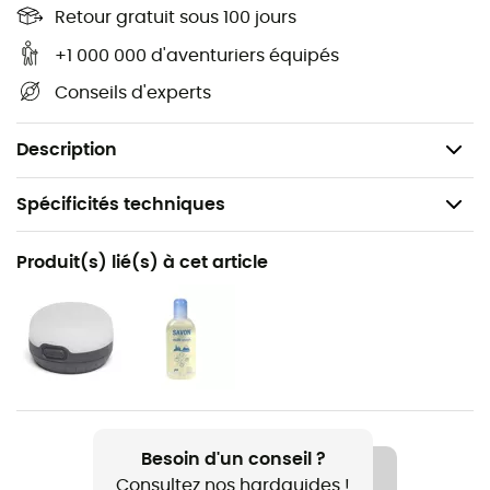
Se fixe solidement à la tente Dragonfly
Retour gratuit sous 100 jours
Imperméable
+1 000 000 d'aventuriers équipés
Dimensions : 178 x 224 cm
Conseils d'experts
Sac en filet avec cordon de serrage inclus
Poids : 273 g
Description
Spécificités techniques
Recommandé pour
Produit(s) lié(s) à cet article
Trekking / Camping
Nom du produit
Dragonfly 3P Footprint
Besoin d'un conseil ?
Consultez nos hardguides !