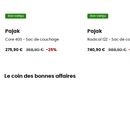
Température de confort
Eco-conçu
Eco-conçu
5°C
Pajak
Pajak
Température extrême
Core 400 - Sac de couchage
Radical 12Z - Sac de 
-15°C
275,90 €
368,90 €
-25%
740,90 €
988,90 €
Volume compressé
1,4 L
Le coin des bonnes affaires
Poids du rembourrage
160 g
Sac de rangement
Inclus
Dimension maximale de l'utilisateur
165 cm