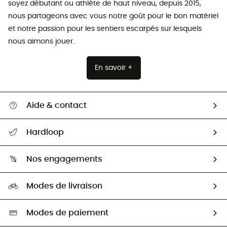
soyez débutant ou athlète de haut niveau, depuis 2015,
nous partageons avec vous notre goût pour le bon matériel
et notre passion pour les sentiers escarpés sur lesquels
nous aimons jouer.
En savoir +
Aide & contact
Suivre mon colis
Hardloop
Retour & remboursement
Qui sommes-nous ?
Guide des tailles
Nos engagements
Carrières
Comment bien choisir ?
Notre empreinte
HardGuides
Modes de livraison
Seconde Main
Seconde main
Nos ambassadeurs
Aide & Contact
Sélection éco-responsable
Modes de paiement