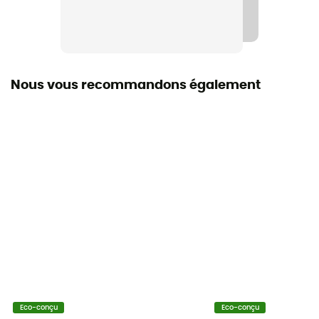
Non
Ouverture latérale
Demi-zip
Nous vous recommandons également
Forme
Rectangulaire
Saison
2 saisons
Isolation
Isolation naturelle
Indice gonflant
850 +
Matières
Eco-conçu
Eco-conçu
gelanots