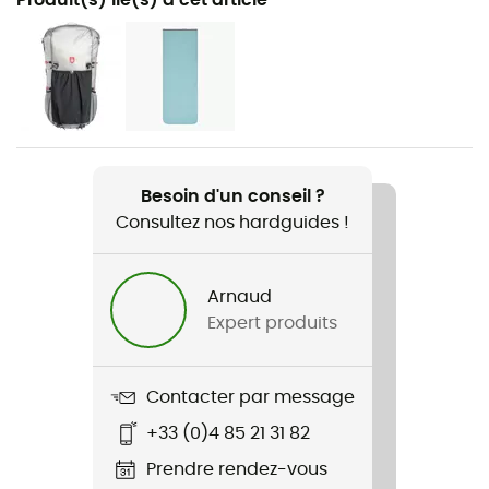
Trekking / Bivouac
Genre
Homme / Femme
Poids
325 g
Besoin d'un conseil ?
Consultez nos hardguides !
Nom du produit
Radical ULZ
Arnaud
Matériaux
Expert produits
GELANOTS Ultra Light Rip Stop Shell
Type de duvet
Contacter par message
Canard
+33 (0)4 85 21 31 82
Capuche
Prendre rendez-vous