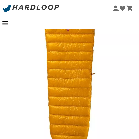
Promos d'été 🔥 -5 % EXTRA dès 2 produits* code Summer5
-5% Extra - Code Summer5
Pajak Radical ULZ : Confort et chaleur pour
vos nuits en altitude
Pour votre prochaine nuit en montagne, optez pour le
sac de couchage
Radical ULZ
, conçu en matières de
qualité telles que le gelanots. Grâce à son garnissage
en
duvet d'oie
, ce sac de couchage offre une chaleur
exceptionnelle, avec un pouvoir gonflant de
900 cuin
,