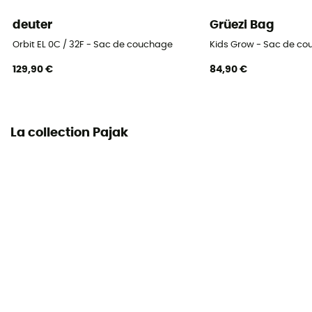
deuter
Grüezi Bag
Dimensions repliées
Orbit EL 0C / 32F - Sac de couchage
Kids Grow - Sac de co
20 x 30 cm
129,90 €
84,90 €
Inclus dans la livraison
Sac de compression
La collection Pajak
Pouvoir gonflant (Cuin)
900 cuin
Largeur aux épaules
82 cm
Largeur aux pieds
50 cm
Jumelable
Non