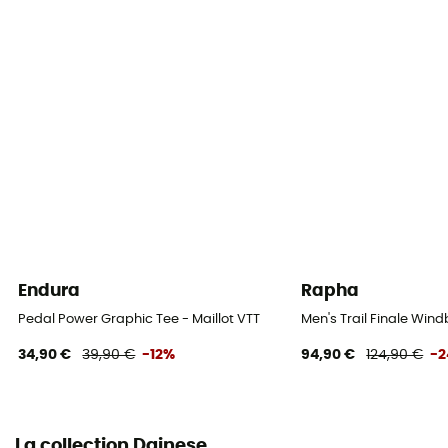
Saison
Eté / Printemps
Matières
[principale] 73 % polyamide - 27 % élasthanne
Eléments réfléchissants
Non
Propriétés
Respirant / Séchage rapide
Endura
Rapha
Pedal Power Graphic Tee - Maillot VTT
Men's Trail Finale Win
34,90 €
39,90 €
-12%
94,90 €
124,90 €
-
La collection Dainese