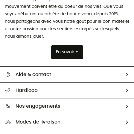
mouvement doivent être au coeur de nos vies. Que vous
soyez débutant ou athlète de haut niveau, depuis 2015,
nous partageons avec vous notre goût pour le bon matériel
et notre passion pour les sentiers escarpés sur lesquels
nous aimons jouer.
En savoir +
Aide & contact
Suivre mon colis
Hardloop
Retour & remboursement
Qui sommes-nous ?
Guide des tailles
Nos engagements
Carrières
Comment bien choisir ?
Notre empreinte
HardGuides
Modes de livraison
Seconde Main
Seconde main
Nos ambassadeurs
Aide & Contact