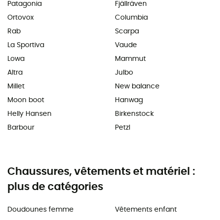
Patagonia
Fjällräven
Ortovox
Columbia
Rab
Scarpa
La Sportiva
Vaude
Lowa
Mammut
Altra
Julbo
Millet
New balance
Moon boot
Hanwag
Helly Hansen
Birkenstock
Barbour
Petzl
Chaussures, vêtements et matériel :
plus de catégories
Doudounes femme
Vêtements enfant