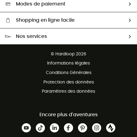
Sélection éco-responsable
Modes de paiement
Shopping en ligne facile
Livraison gratuite dès 100 €
Nos services
Retour gratuit sous 100 jours
Ventes aux groupes & club
Service client gratuit
© Hardloop 2026
Programme d'affiliation
Informations légales
Conditions Générales
Protection des données
Paramètres des données
Encore plus d'aventures