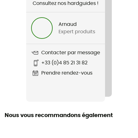
Consultez nos hardguides !
Nom du produit
Hgr Jersey SS
Arnaud
Imperméabilité
Expert produits
Non
Coupe-Vent
Contacter par message
Non
+33 (0)4 85 21 31 82
Label
Prendre rendez-vous
Origine Européenne Garantie
Protection thermique
Non
Nous vous recommandons également
Manches
Courtes