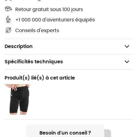
Construction hybride anti-boulochage et
indémaillable
Retour gratuit sous 100 jours
Encolure ras-du-cou
+1 000 000 d'aventuriers équipés
Construction hybride
Conseils d'experts
Protection anti-UV
Poids : 200 g
Description
Spécificités techniques
Recommandé pour
Produit(s) lié(s) à cet article
VTT
Genre
Homme
Poids
200 g
Besoin d'un conseil ?