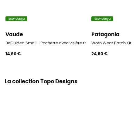
Eco-conçu
Eco-conçu
Vaude
Patagonia
BeGuided Small - Pochette avec visière transparente
Worn Wear Patch Kit
14,90 €
24,90 €
La collection Topo Designs