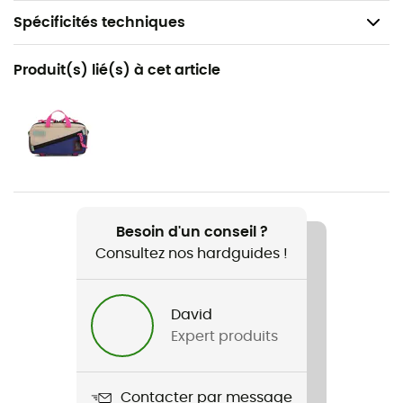
Spécificités techniques
Recommandé pour
Produit(s) lié(s) à cet article
Voyage / Le quotidien
Nom du produit
Accessory Bag - Mountain
Matériaux
Nylon 1000D
Besoin d'un conseil ?
Consultez nos hardguides !
Label
Recyclé
David
Dimensions
Expert produits
Micro : 4,75 x 3,25 cm / Petite : 8,5 x 5,5 cm / Moyenne :
9,5 x 7,5 cm
Contacter par message