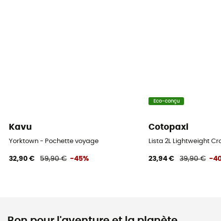
Eco-conçu
Kavu
Cotopaxi
Yorktown - Pochette voyage
Lista 2L Lightweight 
32,90 €
59,90 €
-45%
23,94 €
39,90 €
-4
Bon pour l'aventure et la planète...