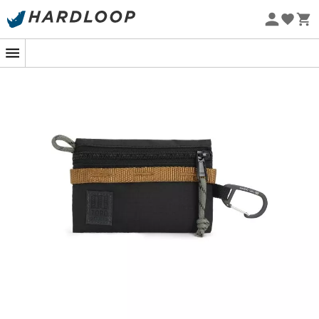
Promos d'été 🔥 -5 % EXTRA dès 2 produits* code Summer5
-5% Extra - Code Summer5
Eco-conçu