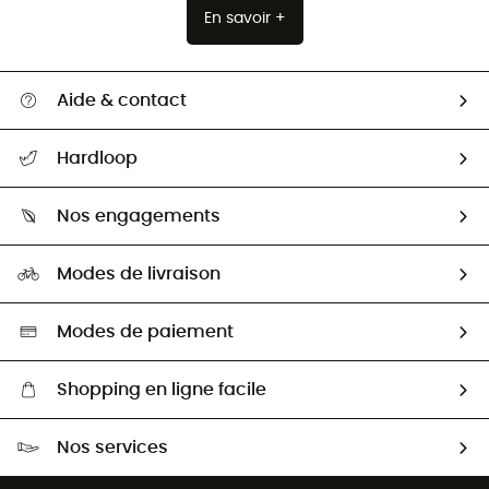
En savoir +
Aide & contact
Suivre mon colis
Hardloop
Retour & remboursement
Qui sommes-nous ?
Guide des tailles
Nos engagements
Carrières
Comment bien choisir ?
Notre empreinte
HardGuides
Modes de livraison
Seconde Main
Seconde main
Nos ambassadeurs
Aide & Contact
Sélection éco-responsable
Modes de paiement
Shopping en ligne facile
Livraison gratuite dès 100 €
Nos services
Retour gratuit sous 100 jours
Ventes aux groupes & club