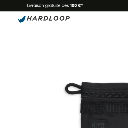
Livraison gratuite dès
100 €*