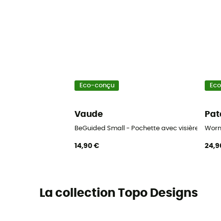
Eco-conçu
Ec
Vaude
Pat
BeGuided Small - Pochette avec visière trans
Worn
14,90 €
24,9
La collection Topo Designs