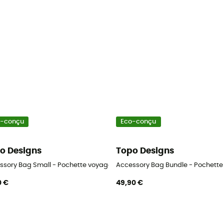
o-conçu
Eco-conçu
o Designs
Topo Designs
ssory Bag Small - Pochette voyage
Accessory Bag Bundle - Pochette
0 €
49,90 €