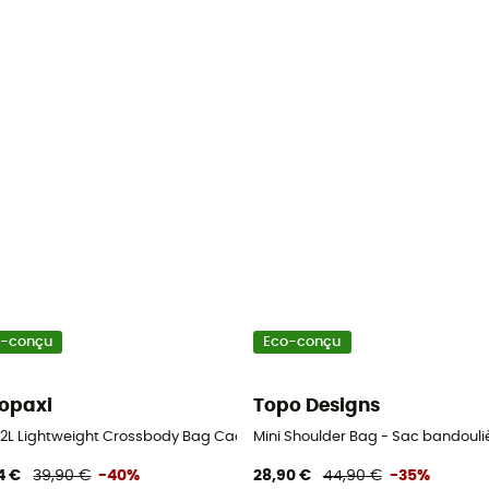
o-conçu
Eco-conçu
opaxi
Topo Designs
a 2L Lightweight Crossbody Bag Cada Dia - Pochette voyage
Mini Shoulder Bag - Sac bandouli
4 €
39,90 €
-40%
28,90 €
44,90 €
-35%