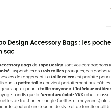
po Design Accessory Bags : les poche
n sac
Accessory Bags
de
Topo Design
sont vos compagnons id
anisé
. Disponibles en
trois tailles
pratiques, ces pochett
besoins de rangement. La
taille micro
est parfaite pour 
is que la
petite
taille
convient parfaitement aux câbles. 
geurs, optez pour la
taille moyenne
.
L'intérieur entièr
oyage, tandis que la
fermeture éclair
YKK
robuste assu
uettes de traction en sangle (petites et moyennes) ainsi 
corde ajoutent une touche de style et de fonctionnalité