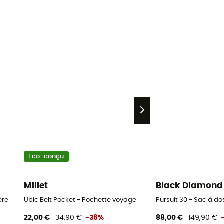
Eco-conçu
Millet
Black Diamond
ère
Ubic Belt Pocket - Pochette voyage
Pursuit 30 - Sac à 
22,00 €
34,90 €
-36%
88,00 €
149,90 €