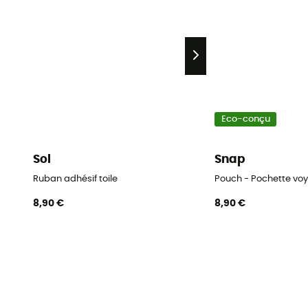
Eco-conçu
Sol
Snap
Ruban adhésif toile
Pouch - Pochette vo
8,90 €
8,90 €