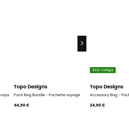
Eco-conçu
Topo Designs
Topo Designs
 voyage
Pack Bag Bundle - Pochette voyage
Accessory Bag - Poc
44,90 €
24,90 €