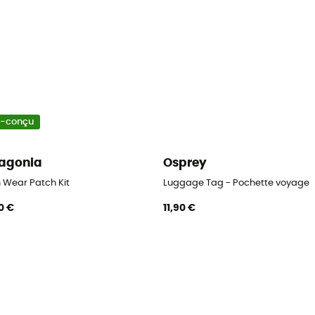
o-conçu
agonia
Osprey
parente
 Wear Patch Kit
Luggage Tag - Pochette voyage
0 €
11,90 €