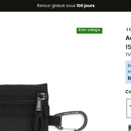
Promos d'été 🔥 -5 % EXTRA dès 2 produits* code Summer5
Retour gratuit sous
100 jours
-5% Extra - Code Summer5
T
Eco-conçu
A
1
TV
E
m
E
Co