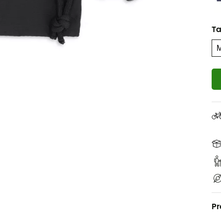
Ta
Pr