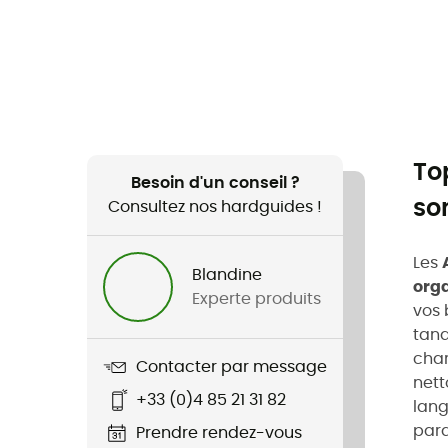
To
Besoin d'un conseil ?
so
Consultez nos hardguides !
Les
Blandine
org
Experte produits
vos 
tand
char
Contacter par message
nett
+33 (0)4 85 21 31 82
lang
para
Prendre rendez-vous