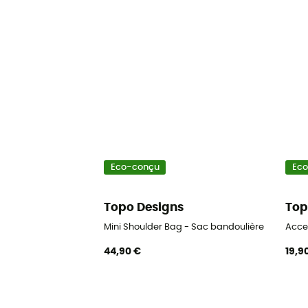
Eco-conçu
Ec
Topo Designs
Top
Mini Shoulder Bag - Sac bandoulière
Acce
44,90 €
19,9