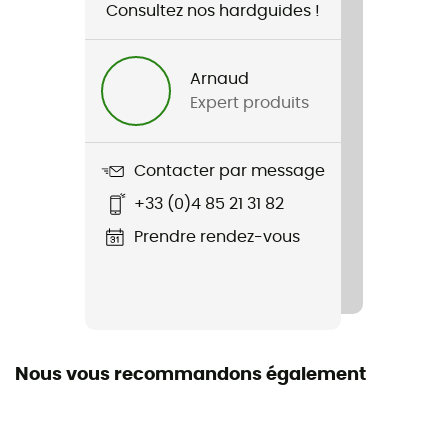
Consultez nos hardguides !
Nom du produit
Classic Eco 500
Arnaud
Imperméabilité
Expert produits
Déperlant
Matériaux
Contacter par message
100 % polyester recyclé
+33 (0)4 85 21 31 82
Type de duvet
Prendre rendez-vous
Canard
Label
Recyclé
Nous vous recommandons également
Capuche
Oui