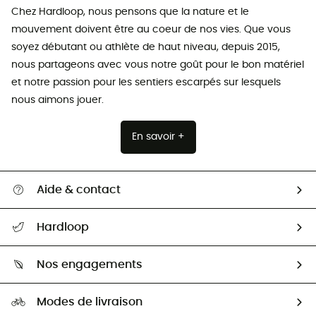
Chez Hardloop, nous pensons que la nature et le
mouvement doivent être au coeur de nos vies. Que vous
soyez débutant ou athlète de haut niveau, depuis 2015,
nous partageons avec vous notre goût pour le bon matériel
et notre passion pour les sentiers escarpés sur lesquels
nous aimons jouer.
En savoir +
Aide & contact
Suivre mon colis
Hardloop
Retour & remboursement
Qui sommes-nous ?
Guide des tailles
Nos engagements
Carrières
Comment bien choisir ?
Notre empreinte
HardGuides
Modes de livraison
Seconde Main
Seconde main