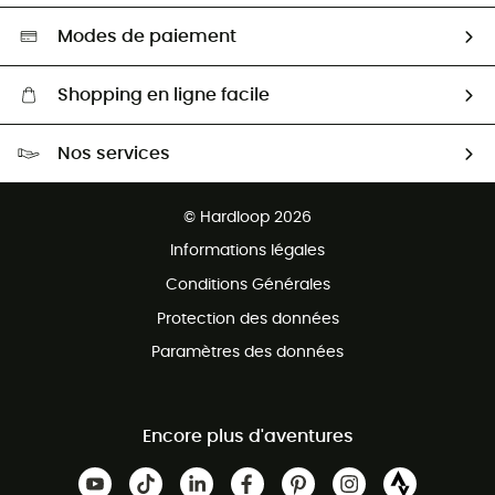
Nos ambassadeurs
Aide & Contact
Sélection éco-responsable
Modes de paiement
Shopping en ligne facile
Livraison gratuite dès 100 €
Nos services
Retour gratuit sous 100 jours
Ventes aux groupes & club
Service client gratuit
© Hardloop 2026
Programme d'affiliation
Informations légales
Conditions Générales
Protection des données
Paramètres des données
Encore plus d'aventures