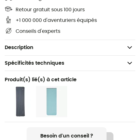
Livré avec sac de compression imperméable et
cube de rangement
Retour gratuit sous 100 jours
Température de confort : 0°C
+1 000 000 d'aventuriers équipés
Température limite de confort : -6°C
Conseils d'experts
Température extrême : -24°C
Poids : 990 g
Description
Spécificités techniques
Recommandé pour
Produit(s) lié(s) à cet article
Camping / Bivouac
Genre
Homme
Poids
990 g
Besoin d'un conseil ?