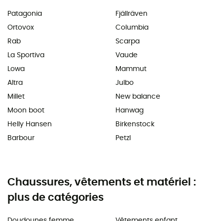
Patagonia
Fjällräven
Ortovox
Columbia
Rab
Scarpa
La Sportiva
Vaude
Lowa
Mammut
Altra
Julbo
Millet
New balance
Moon boot
Hanwag
Helly Hansen
Birkenstock
Barbour
Petzl
Chaussures, vêtements et matériel :
plus de catégories
Doudounes femme
Vêtements enfant