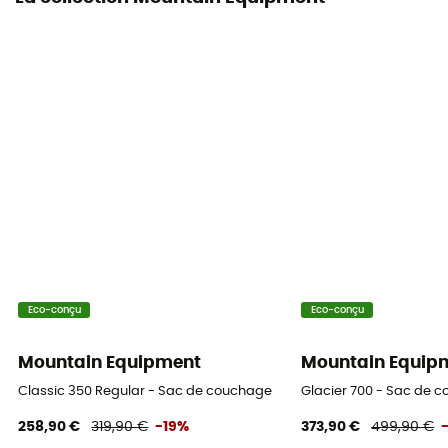
Température de confort
0°C
Température extrême
-24°C
Poids du rembourrage
494 g
Sac de rangement
Inclus
Eco-conçu
Eco-conçu
Mountain Equipment
Mountain Equip
Classic 350 Regular - Sac de couchage
Glacier 700 - Sac de
258,90 €
319,90 €
-19%
373,90 €
499,90 €