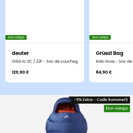
Eco-conçu
Eco-conçu
deuter
Grüezi Bag
Orbit EL 0C / 32F - Sac de couchage
Kids Grow - Sac d
129,90 €
84,90 €
-5% Extra - Code Summer5
Eco-conçu