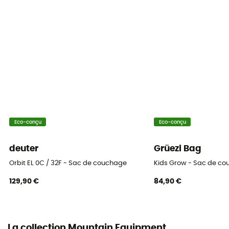
Forme
Momie / sarcophage
Saison
3 saisons
Isolation
Isolation naturelle
Indice gonflant
Eco-conçu
Eco-conçu
700 - 800
deuter
Grüezi Bag
Pouvoir gonflant (Cuin)
Orbit EL 0C / 32F - Sac de couchage
Kids Grow - Sac de co
700 cuin
129,90 €
84,90 €
Composition du garnissage
90% duvet / 10% plumes
La collection Mountain Equipment