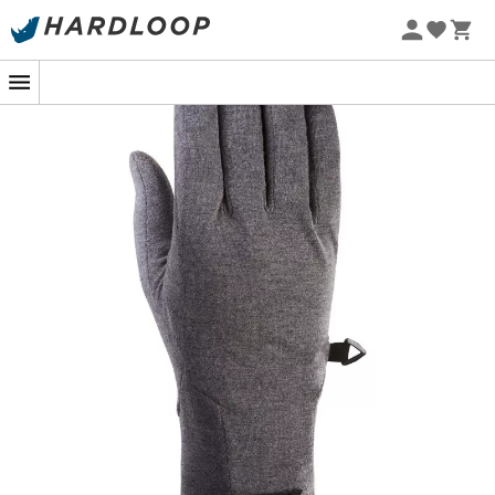
Promos d'été 🔥 -5 % EXTRA dès 2 produits* code Summer5
-5% Extra - Code Summer5