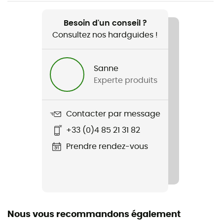
Recommandé pour
Randonnée / Trekking / Ski
Besoin d'un conseil ?
Consultez nos hardguides !
Genre
Homme
Sanne
Experte produits
Dragonne
Non
Contacter par message
Imperméabilité
+33 (0)4 85 21 31 82
Non
Prendre rendez-vous
Coupe-Vent
Non
Protection thermique
Oui
Nous vous recommandons également