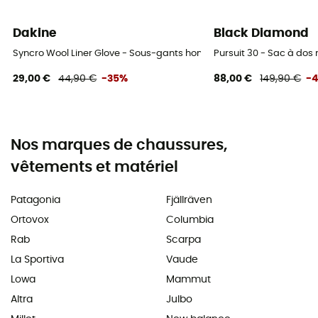
Dakine
Black Diamond
Syncro Wool Liner Glove - Sous-gants homme
Pursuit 30 - Sac à do
29,00 €
44,90 €
-35%
88,00 €
149,90 €
-
Nos marques de chaussures,
vêtements et matériel
Patagonia
Fjällräven
Ortovox
Columbia
Rab
Scarpa
La Sportiva
Vaude
Lowa
Mammut
Altra
Julbo