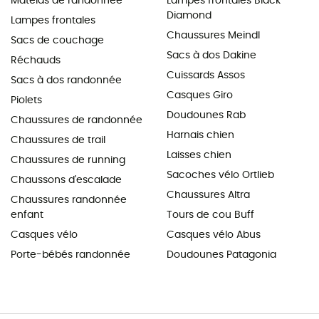
Matelas de randonnée
Lampes frontales Black
Diamond
Lampes frontales
Chaussures Meindl
Sacs de couchage
Sacs à dos Dakine
Réchauds
Cuissards Assos
Sacs à dos randonnée
Casques Giro
Piolets
Doudounes Rab
Chaussures de randonnée
Harnais chien
Chaussures de trail
Laisses chien
Chaussures de running
Sacoches vélo Ortlieb
Chaussons d'escalade
Chaussures Altra
Chaussures randonnée
enfant
Tours de cou Buff
Casques vélo
Casques vélo Abus
Porte-bébés randonnée
Doudounes Patagonia