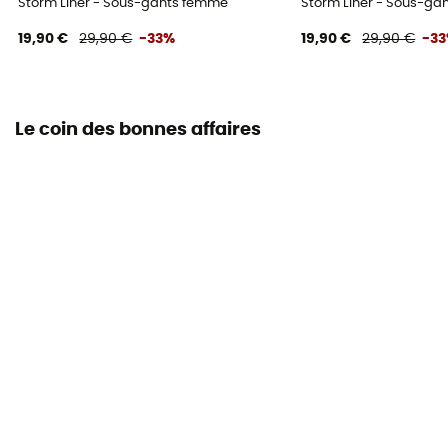
Storm Liner - Sous-gants femme
Storm Liner - Sous-gan
19,90 €
29,90 €
-33%
19,90 €
29,90 €
-3
Le coin des bonnes affaires