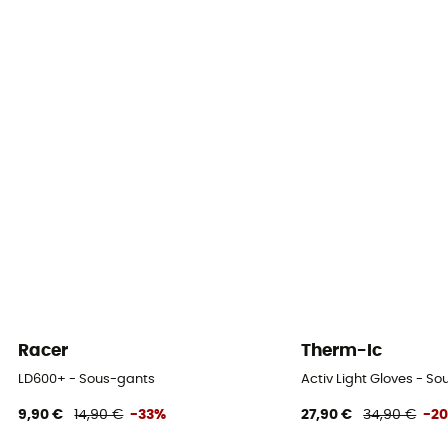
Isolation
Isolation naturelle
Sous-gants intérieurs
Non
Racer
Therm-Ic
LD600+ - Sous-gants
Activ Light Gloves - S
9,90 €
14,90 €
-33%
27,90 €
34,90 €
-2