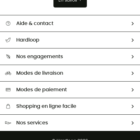
En savoir +
Aide & contact
Suivre mon colis
Hardloop
Retour & remboursement
Qui sommes-nous ?
Guide des tailles
Nos engagements
Carrières
Comment bien choisir ?
Notre empreinte
HardGuides
Modes de livraison
Seconde Main
Seconde main
Nos ambassadeurs
Aide & Contact
Sélection éco-responsable
Modes de paiement
Shopping en ligne facile
Livraison gratuite dès 100 €
Nos services
Retour gratuit sous 100 jours
Ventes aux groupes & club
Service client gratuit