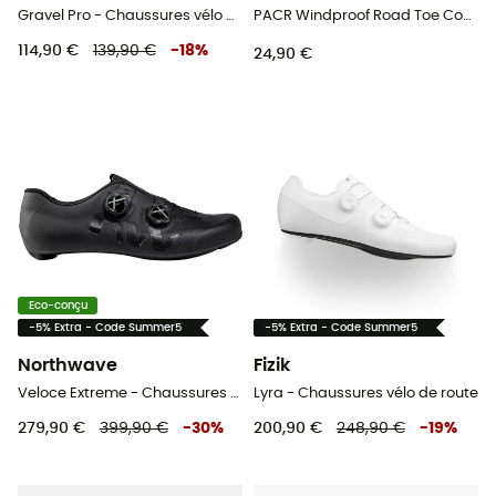
Gravel Pro - Chaussures vélo homme
PACR Windproof Road Toe Covers - Sur-chaussures vélo
114,90 €
139,90 €
-
18
%
24,90 €
Eco-conçu
-5% Extra - Code Summer5
-5% Extra - Code Summer5
Northwave
Fizik
Veloce Extreme - Chaussures vélo homme
Lyra - Chaussures vélo de route
279,90 €
399,90 €
-
30
%
200,90 €
248,90 €
-
19
%