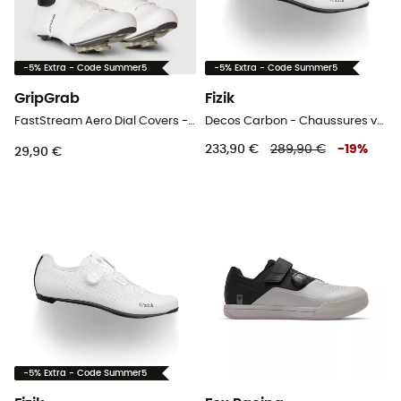
-5% Extra - Code Summer5
-5% Extra - Code Summer5
GripGrab
Fizik
FastStream Aero Dial Covers - Sur-chaussures vélo
Decos Carbon - Chaussures vélo de route
233,90 €
289,90 €
-
19
%
29,90 €
-5% Extra - Code Summer5