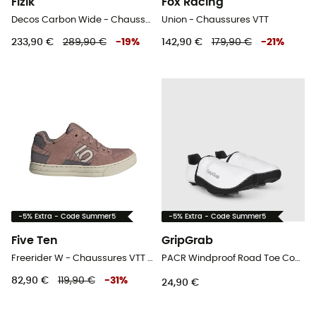
Fizik
Fox Racing
Decos Carbon Wide - Chaussures vélo de route
Union - Chaussures VTT
233,90 €
289,90 €
-
19
%
142,90 €
179,90 €
-
21
%
-5% Extra - Code Summer5
-5% Extra - Code Summer5
Five Ten
GripGrab
Freerider W - Chaussures VTT femme
PACR Windproof Road Toe Covers - Sur-chaussures vélo
82,90 €
119,90 €
-
31
%
24,90 €