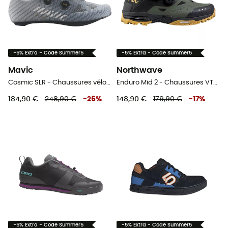
-5% Extra - Code Summer5
-5% Extra - Code Summer5
Mavic
Northwave
Cosmic SLR - Chaussures vélo de route
Enduro Mid 2 - Chaussures VTT homme
184,90 €
248,90 €
-
26
%
148,90 €
179,90 €
-
17
%
-5% Extra - Code Summer5
-5% Extra - Code Summer5