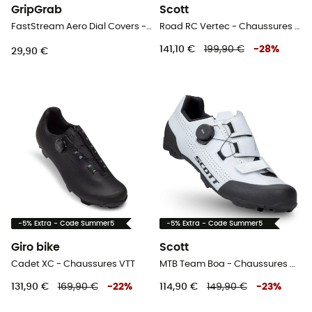
GripGrab
Scott
FastStream Aero Dial Covers - Sur-chaussures vélo
Road RC Vertec - Chaussures vélo de route femme
141,10 €
199,90 €
-
28
%
29,90 €
-5% Extra - Code Summer5
-5% Extra - Code Summer5
Giro bike
Scott
Cadet XC - Chaussures VTT
MTB Team Boa - Chaussures VTT femme
131,90 €
169,90 €
-
22
%
114,90 €
149,90 €
-
23
%