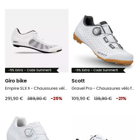
-5% Extra - Code Summer5
-5% Extra - Code Summer5
Giro bike
Scott
Empire SLX II - Chaussures vélo de route homme
Gravel Pro - Chaussures vélo femme
291,90 €
389,90 €
-
25
%
109,90 €
139,90 €
-
21
%