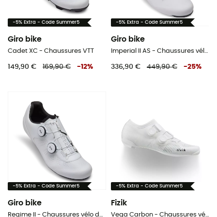
-5% Extra - Code Summer5
-5% Extra - Code Summer5
Giro bike
Giro bike
Cadet XC - Chaussures VTT
Imperial II AS - Chaussures vélo de route
149,90 €
169,90 €
-
12
%
336,90 €
449,90 €
-
25
%
-5% Extra - Code Summer5
-5% Extra - Code Summer5
Giro bike
Fizik
Regime II - Chaussures vélo de route
Vega Carbon - Chaussures vélo de route