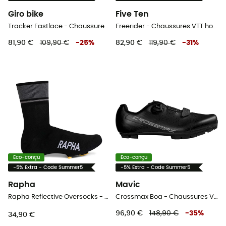
Giro bike
Five Ten
Tracker Fastlace - Chaussures VTT femme
Freerider - Chaussures VTT homme
81,90 €
109,90 €
-
25
%
82,90 €
119,90 €
-
31
%
Eco-conçu
Eco-conçu
-5% Extra - Code Summer5
-5% Extra - Code Summer5
Rapha
Mavic
Rapha Reflective Oversocks - Sur-chaussures vélo
Crossmax Boa - Chaussures VTT
96,90 €
148,90 €
-
35
%
34,90 €