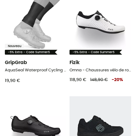
Nouveau
-5% Extra - Code Summer5
-5% Extra - Code Summer5
GripGrab
Fizik
AquaSeal Waterproof Cycling Gaiter - Sur-chaussures vélo
Omna - Chaussures vélo de route
118,90 €
148,90 €
-
20
%
19,90 €