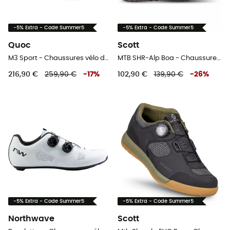
-5% Extra - Code Summer5
-5% Extra - Code Summer5
Quoc
Scott
M3 Sport - Chaussures vélo de route
MTB SHR-Alp Boa - Chaussures VTT homme
216,90 €
259,90 €
-
17
%
102,90 €
139,90 €
-
26
%
-5% Extra - Code Summer5
-5% Extra - Code Summer5
Northwave
Scott