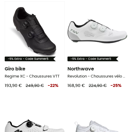
-5% Extra - Code Summer5
-5% Extra - Code Summer5
Giro bike
Northwave
Regime XC - Chaussures VTT
Revolution - Chaussures vélo de route homme
193,90 €
249,90 €
-
22
%
168,90 €
224,90 €
-
25
%