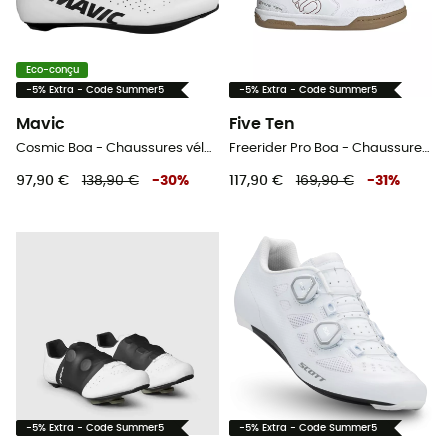
Eco-conçu
-5% Extra - Code Summer5
-5% Extra - Code Summer5
Mavic
Five Ten
Cosmic Boa - Chaussures vélo de route
Freerider Pro Boa - Chaussures VTT femme
97,90 €
138,90 €
-
30
%
117,90 €
169,90 €
-
31
%
-5% Extra - Code Summer5
-5% Extra - Code Summer5