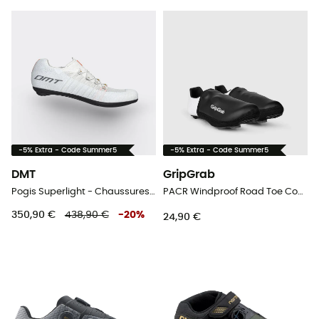
-5% Extra - Code Summer5
-5% Extra - Code Summer5
DMT
GripGrab
Pogis Superlight - Chaussures vélo de route
PACR Windproof Road Toe Covers - Sur-chaussures vélo
350,90 €
438,90 €
-
20
%
24,90 €