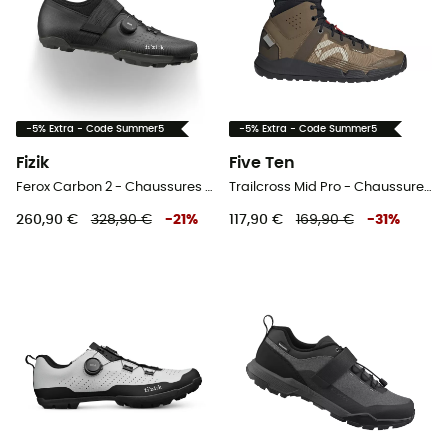
-5% Extra - Code Summer5
-5% Extra - Code Summer5
Fizik
Five Ten
Ferox Carbon 2 - Chaussures VTT
Trailcross Mid Pro - Chaussures VTT homme
260,90 €
328,90 €
-
21
%
117,90 €
169,90 €
-
31
%