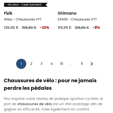
-5% Extra - Code Summer5
Fizik
Shimano
Atlas - Chaussures VTT
EX500 - Chaussures VTT
126,90 €
158,90 €
-
20
%
119,99 €
129,90 €
-
8
%
1
2
3
4
10
11
...
Chaussures de vélo : pour ne jamais
perdre les pédales
Peu importe votre niveau de pratique sportive cycliste, le
port de
chaussures de vélo
est un réel avantage afin de
gagner en efficacité, mais également en confort.