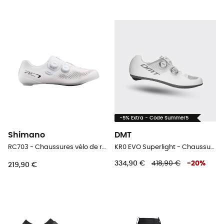
-5% Extra - Code Summer5
Shimano
DMT
RC703 - Chaussures vélo de route
KR0 EVO Superlight - Chaussures vélo de route
334,90 €
418,90 €
-
20
%
219,90 €