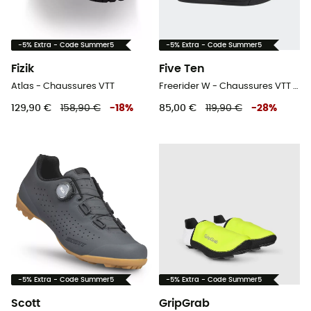
-5% Extra - Code Summer5
-5% Extra - Code Summer5
Fizik
Five Ten
Atlas - Chaussures VTT
Freerider W - Chaussures VTT femme
129,90 €
158,90 €
-
18
%
85,00 €
119,90 €
-
28
%
-5% Extra - Code Summer5
-5% Extra - Code Summer5
Scott
GripGrab