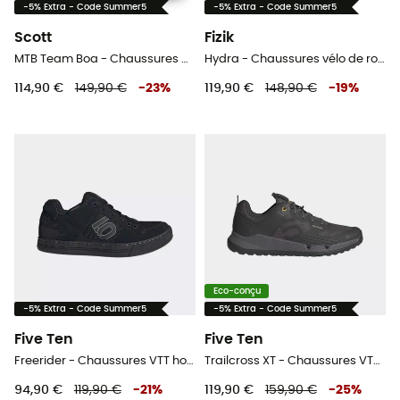
-5% Extra - Code Summer5
-5% Extra - Code Summer5
Scott
Fizik
MTB Team Boa - Chaussures VTT homme
Hydra - Chaussures vélo de route
114,90 €
149,90 €
-
23
%
119,90 €
148,90 €
-
19
%
Eco-conçu
-5% Extra - Code Summer5
-5% Extra - Code Summer5
Five Ten
Five Ten
Freerider - Chaussures VTT homme
Trailcross XT - Chaussures VTT homme
94,90 €
119,90 €
-
21
%
119,90 €
159,90 €
-
25
%