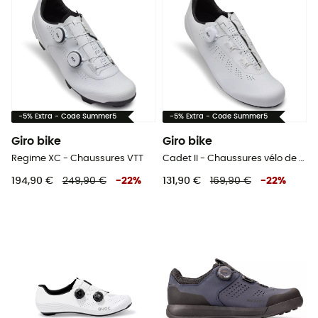
-5% Extra - Code Summer5
-5% Extra - Code Summer5
Giro bike
Giro bike
Regime XC - Chaussures VTT
Cadet II - Chaussures vélo de route
194,90 €
249,90 €
-
22
%
131,90 €
169,90 €
-
22
%