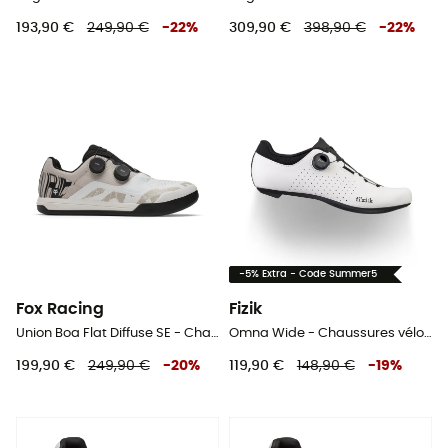
193,90 €
249,90 €
-
22
%
309,90 €
398,90 €
-
22
%
-5% Extra - Code Summer5
Fox Racing
Fizik
Union Boa Flat Diffuse SE - Chaussures VTT
Omna Wide - Chaussures vélo de route
199,90 €
249,90 €
-
20
%
119,90 €
148,90 €
-
19
%