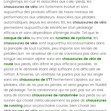
Longtemps en cuir et associées aux cale-pieds, les
chaussures de vélo
ont fortement évolué et sont
aujourd’hui des produits offrant de hauts niveaux de
performances aux utilisateurs. Associées aux pédales
automatiques depuis les années 80, les
chaussures de vélo
permettent aujourd’hui de bénéficier d’un pédalage
efficace et sans déperdition d’énergie inutile. Tel que le
casque de vélo
ou encore les
lunettes de cyclisme
, les
chaussures de vélo
sont aujourd’hui incontournables dans
la panoplie de tout cycliste, peu importe son terrain de
prédilection. Un amateur de col de s'aventura pas dans une
longue ascension alpine sans ses
chaussures de vélo de
route
aux pieds, afin d'être le plus efficace possible, la
pente et le dénivelé étant déjà suffisant à la difficulté de
l’effort. À l’inverse, un vététiste ne partira pas sur les single
sans ses
chaussures de VTT
fermement clipsées sur ses
pédales, afin de ne pas les perdre, et ainsi gagner en fluidité
de pédalage. Tel le randonneur qui ne part pas sur un trek
sans de bonnes
chaussures de randonnée
aux pieds ou un
runner qui choisit méticuleusement sa paire de
chaussures
de running
pour sa prochaine course, bien choisir ses
chaussures de vélo
est essentiel afin de profiter pleinement