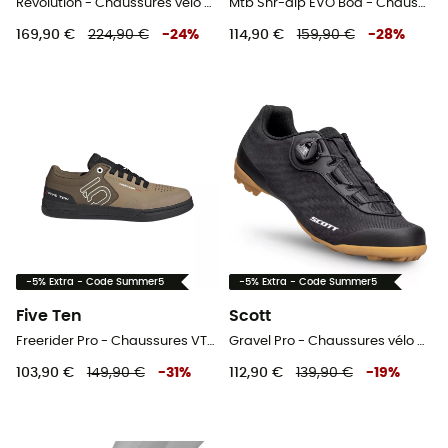
Revolution - Chaussures vélo de route homme
Mtb Shr-alp EVO Boa - Chaussures VTT homme
169,90 €
224,90 €
-
24
%
114,90 €
159,90 €
-
28
%
-5% Extra - Code Summer5
-5% Extra - Code Summer5
Five Ten
Scott
Freerider Pro - Chaussures VTT homme
Gravel Pro - Chaussures vélo homme
103,90 €
149,90 €
-
31
%
112,90 €
139,90 €
-
19
%