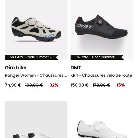
-5% Extra - Code Summer5
-5% Extra - Code Summer5
Giro bike
DMT
Ranger Women - Chaussures VTT femme
KR4 - Chaussures vélo de route
74,90 €
109,90 €
-
32
%
150,90 €
178,90 €
-
16
%