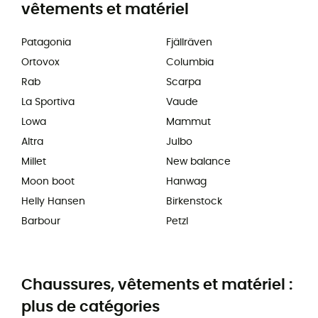
vêtements et matériel
Patagonia
Fjällräven
Ortovox
Columbia
Rab
Scarpa
La Sportiva
Vaude
Lowa
Mammut
Altra
Julbo
Millet
New balance
Moon boot
Hanwag
Helly Hansen
Birkenstock
Barbour
Petzl
Chaussures, vêtements et matériel :
plus de catégories