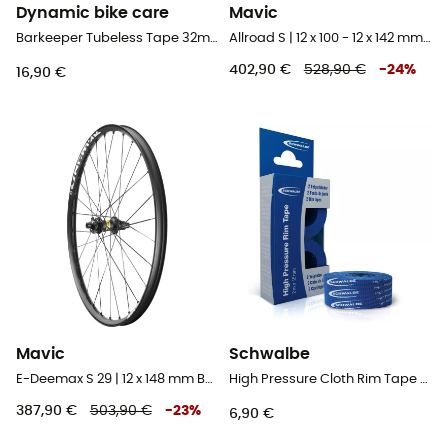
Dynamic bike care
Mavic
Barkeeper Tubeless Tape 32mm - 11m - Fond de jante tubeless
Allroad S | 12 x 100 - 12 x 142 mm | Centerlock - Paire de roues vélo
402,90 €
528,90 €
-
24
%
16,90 €
Mavic
Schwalbe
E-Deemax S 29 | 12 x 148 mm Boost | 6 Trous - Roue arrière VTT 29"
High Pressure Cloth Rim Tape Set - 2 Pack - Fond de jante vélo
387,90 €
503,90 €
-
23
%
6,90 €