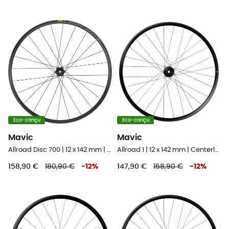
Eco-conçu
Eco-conçu
Mavic
Mavic
Allroad Disc 700 | 12 x 142 mm | Centerlock - Roue vélo arrière
Allroad 1 | 12 x 142 mm | Centerlock - Roue vélo arrière
158,90 €
180,90 €
-
12
%
147,90 €
168,90 €
-
12
%