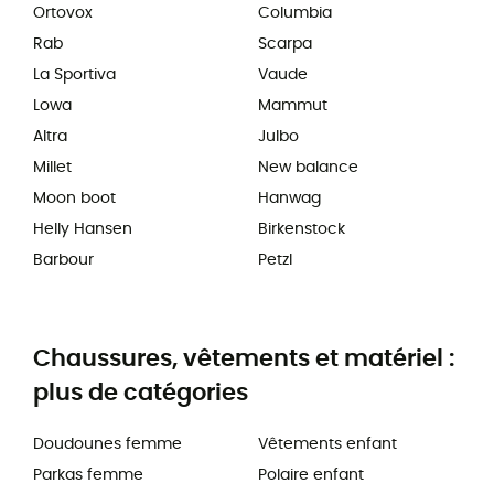
Ortovox
Columbia
Rab
Scarpa
La Sportiva
Vaude
Lowa
Mammut
Altra
Julbo
Millet
New balance
Moon boot
Hanwag
Helly Hansen
Birkenstock
Barbour
Petzl
Chaussures, vêtements et matériel :
plus de catégories
Doudounes femme
Vêtements enfant
Parkas femme
Polaire enfant