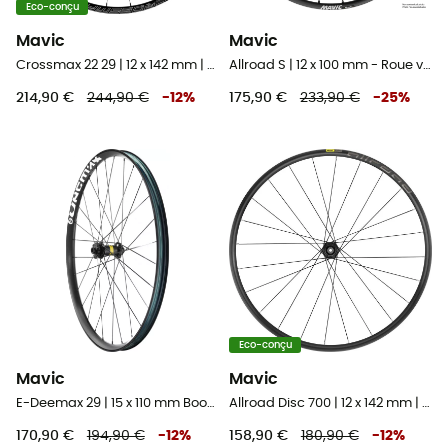
Eco-conçu
Mavic
Mavic
Crossmax 22 29 | 12 x 142 mm | 6 Trous - Roue arrière VTT 29"
Allroad S | 12 x 100 mm - Roue vélo avant
214,90 €
244,90 €
-
12
%
175,90 €
233,90 €
-
25
%
Eco-conçu
Mavic
Mavic
E-Deemax 29 | 15 x 110 mm Boost | 6 Trous - Roue avant VTT 29"
Allroad Disc 700 | 12 x 142 mm | 6 Trous - Roue vélo arrière
170,90 €
194,90 €
-
12
%
158,90 €
180,90 €
-
12
%