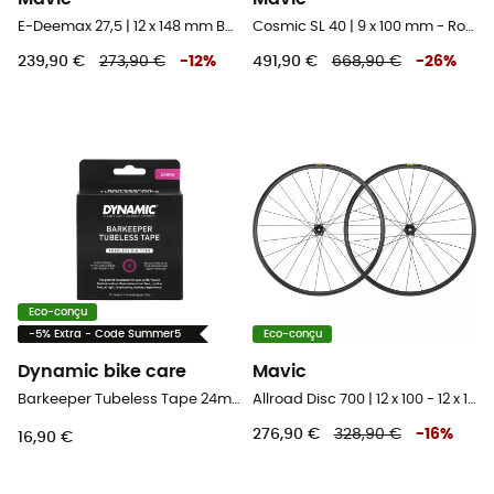
E-Deemax 27,5 | 12 x 148 mm Boost | Centerlock - Roue arrière VTT 27,5"
Cosmic SL 40 | 9 x 100 mm - Roue vélo avant
239,90 €
273,90 €
-
12
%
491,90 €
668,90 €
-
26
%
Eco-conçu
-5% Extra - Code Summer5
Eco-conçu
Dynamic bike care
Mavic
Barkeeper Tubeless Tape 24mm - 11m - Fond de jante tubeless
Allroad Disc 700 | 12 x 100 - 12 x 142 mm | 6 Trous - Paire de roues vélo
276,90 €
328,90 €
-
16
%
16,90 €