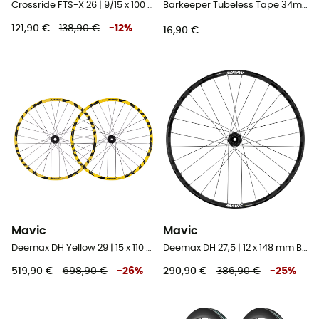
Crossride FTS-X 26 | 9/15 x 100 mm | 6 Trous - Roue avant VTT 26"
Barkeeper Tubeless Tape 34mm - 11m - Fond de jante tubeless
121,90 €
138,90 €
-
12
%
16,90 €
Mavic
Mavic
Deemax DH Yellow 29 | 15 x 110 - 12 x 148 mm Boost | 6 Trous - Paire de roues VTT 29"
Deemax DH 27,5 | 12 x 148 mm Boost - Roue arrière VTT 27,5"
519,90 €
698,90 €
-
26
%
290,90 €
386,90 €
-
25
%