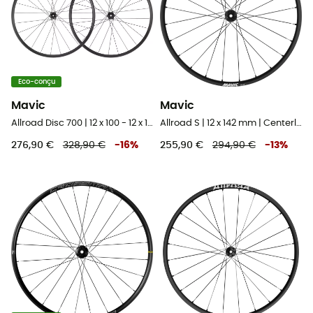
Eco-conçu
Mavic
Mavic
Allroad Disc 700 | 12 x 100 - 12 x 142 mm | Centerlock - Paire de roues vélo
Allroad S | 12 x 142 mm | Centerlock - Roue vélo arrière
276,90 €
328,90 €
-
16
%
255,90 €
294,90 €
-
13
%