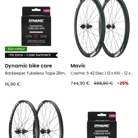
Eco-conçu
-5% Extra - Code Summer5
Dynamic bike care
Mavic
Barkeeper Tubeless Tape 28mm - 11m - Fond de jante tubeless
Cosmic S 42 Disc | 12 x 100 - 12 x 142 mm | Centerlock - Paire de roues vélo
744,90 €
998,90 €
-
25
%
16,90 €