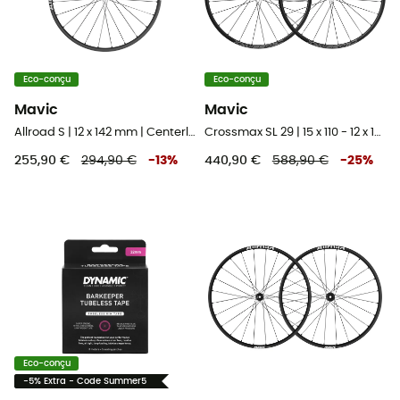
Eco-conçu
Eco-conçu
Mavic
Mavic
Allroad S | 12 x 142 mm | Centerlock - Roue vélo arrière
Crossmax SL 29 | 15 x 110 - 12 x 148 mm Boost | 6 Trous - Paire de roues VTT 29"
255,90 €
294,90 €
-
13
%
440,90 €
588,90 €
-
25
%
Eco-conçu
-5% Extra - Code Summer5