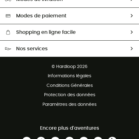
Seconde main
Nos ambassadeurs
Aide & Contact
Sélection éco-responsable
Modes de paiement
Shopping en ligne facile
Livraison gratuite dès 100 €
Nos services
Retour gratuit sous 100 jours
Ventes aux groupes & club
Service client gratuit
© Hardloop 2026
Programme d'affiliation
Informations légales
Conditions Générales
Protection des données
Paramètres des données
Encore plus d'aventures