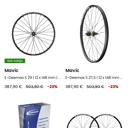
Eco-conçu
Mavic
Mavic
E-Deemax S 29 | 12 x 148 mm | 6 Trous - Roue arrière VTT 29"
E-Deemax S 27,5 | 12 x 148 mm Boost | 6 Trous - Roue arrière VTT 27,5"
387,90 €
503,90 €
-
23
%
387,90 €
503,90 €
-
23
%