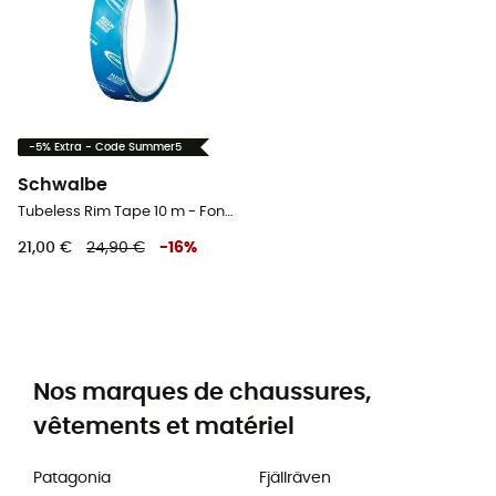
-5% Extra - Code Summer5
Schwalbe
Tubeless Rim Tape 10 m - Fond de jante vélo
21,00 €
24,90 €
-
16
%
Nos marques de chaussures,
vêtements et matériel
Patagonia
Fjällräven