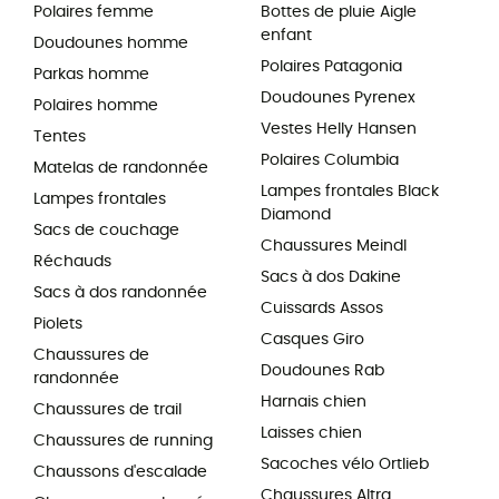
Polaires femme
Bottes de pluie Aigle
enfant
Doudounes homme
Polaires Patagonia
Parkas homme
Doudounes Pyrenex
Polaires homme
Vestes Helly Hansen
Tentes
Polaires Columbia
Matelas de randonnée
Lampes frontales Black
Lampes frontales
Diamond
Sacs de couchage
Chaussures Meindl
Réchauds
Sacs à dos Dakine
Sacs à dos randonnée
Cuissards Assos
Piolets
Casques Giro
Chaussures de
Doudounes Rab
randonnée
Harnais chien
Chaussures de trail
Laisses chien
Chaussures de running
Sacoches vélo Ortlieb
Chaussons d'escalade
Chaussures Altra