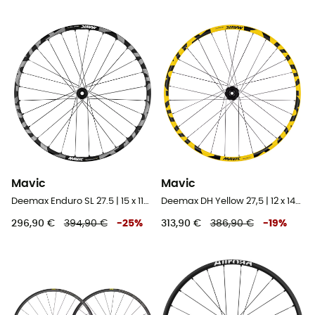
Mavic
Mavic
Deemax Enduro SL 27.5 | 15 x 110 mm | 6 trous - Roue avant VTT 27,5"
Deemax DH Yellow 27,5 | 12 x 148 mm | 6 Trous - Roue arrière VTT 27,5"
296,90 €
394,90 €
-
25
%
313,90 €
386,90 €
-
19
%