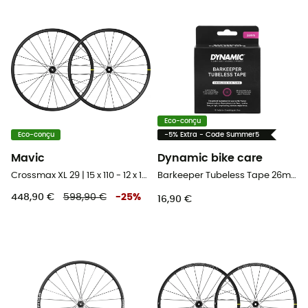
Eco-conçu
Eco-conçu
-5% Extra - Code Summer5
Mavic
Dynamic bike care
Crossmax XL 29 | 15 x 110 - 12 x 148 mm Boost | 6 Trous - Paire de roues VTT 29"
Barkeeper Tubeless Tape 26mm - 11m - Fond de jante tubeless
448,90 €
598,90 €
-
25
%
16,90 €