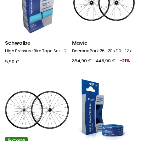
Schwalbe
Mavic
High Pressure Rim Tape Set - 2 Pack - Fond de jante vélo
Deemax Park 26 | 20 x 110 - 12 x 142 mm | 6 Trous - Paire de roues VTT 26"
354,90 €
448,90 €
-
21
%
5,90 €
Eco-conçu