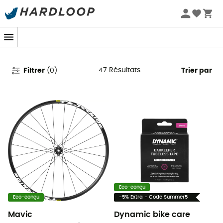
Promos d'été 🔥 -5 % EXTRA dès 2 produits* code Summer5
Roues vélo
47
Résultats
Filtrer
(
0
)
Trier par
Eco-conçu
Eco-conçu
-5% Extra - Code Summer5
Mavic
Dynamic bike care