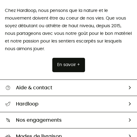
Chez Hardloop, nous pensons que la nature et le
mouvement doivent être au coeur de nos vies. Que vous
soyez débutant ou athlète de haut niveau, depuis 2015,
nous partageons avec vous notre goût pour le bon matériel
et notre passion pour les sentiers escarpés sur lesquels
nous aimons jouer.
En savoir +
Aide & contact
Suivre mon colis
Hardloop
Retour & remboursement
Qui sommes-nous ?
Guide des tailles
Nos engagements
Carrières
Comment bien choisir ?
Notre empreinte
HardGuides
Modes de livraison
Seconde Main