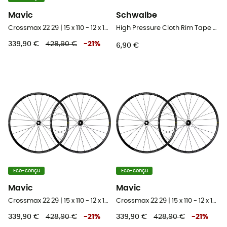
Mavic
Schwalbe
Crossmax 22 29 | 15 x 110 - 12 x 148 mm Boost | 6 Trous - Paire de roues VTT 29"
High Pressure Cloth Rim Tape Set - 2 Pack - Fond de jante vélo
339,90 €
428,90 €
-
21
%
6,90 €
Eco-conçu
Eco-conçu
Mavic
Mavic
Crossmax 22 29 | 15 x 110 - 12 x 148 mm Boost | Centerlock - Paire de roues VTT 29"
Crossmax 22 29 | 15 x 110 - 12 x 148 mm Boost | 6 Trous - Paire de roues VTT 29"
339,90 €
428,90 €
-
21
%
339,90 €
428,90 €
-
21
%