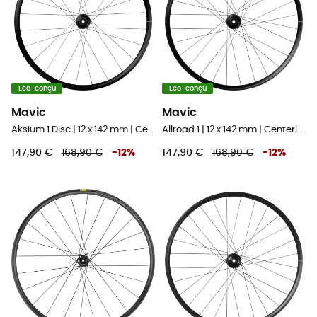
Eco-conçu
Eco-conçu
Mavic
Mavic
Aksium 1 Disc | 12 x 142 mm | Centerlock - Roue vélo arrière
Allroad 1 | 12 x 142 mm | Centerlock - Roue vélo arrière
147,90 €
168,90 €
-
12
%
147,90 €
168,90 €
-
12
%