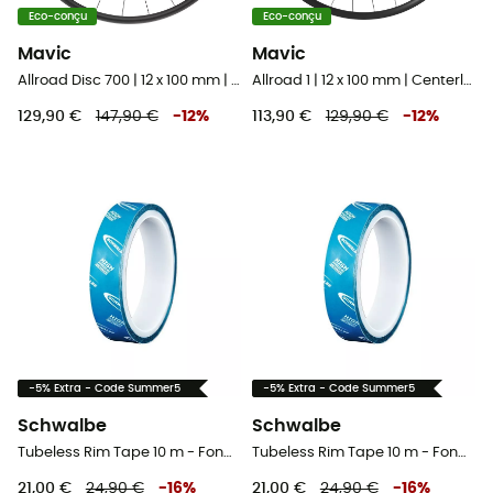
Eco-conçu
Eco-conçu
Mavic
Mavic
Allroad Disc 700 | 12 x 100 mm | Centerlock - Roue vélo avant
Allroad 1 | 12 x 100 mm | Centerlock - Roue vélo avant
129,90 €
147,90 €
-
12
%
113,90 €
129,90 €
-
12
%
-5% Extra - Code Summer5
-5% Extra - Code Summer5
Schwalbe
Schwalbe
Tubeless Rim Tape 10 m - Fond de jante vélo
Tubeless Rim Tape 10 m - Fond de jante vélo
21,00 €
24,90 €
-
16
%
21,00 €
24,90 €
-
16
%