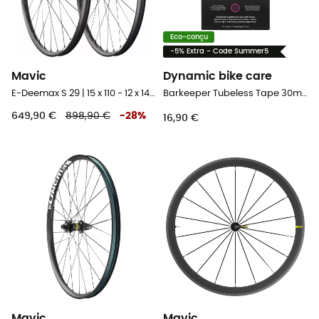
Eco-conçu
-5% Extra - Code Summer5
Mavic
Dynamic bike care
E-Deemax S 29 | 15 x 110 - 12 x 148 mm Boost | Centerlock - Paire de roues VTT 29"
Barkeeper Tubeless Tape 30mm - 11m - Fond de jante tubeless
649,90 €
898,90 €
-
28
%
16,90 €
Mavic
Mavic