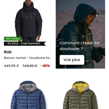
Eco-conçu
Comment choisir sa
-5% Extra - Code Summer5
doudoune ?
Rab
Batura Jacket - Doudoune homme
Voir plus
449,90 €
749,90 €
-
40
%