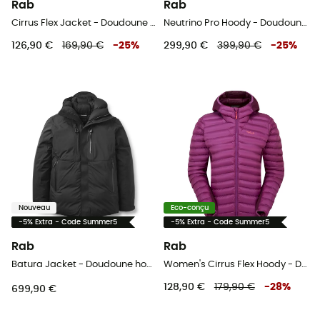
Rab
Rab
Cirrus Flex Jacket - Doudoune homme
Neutrino Pro Hoody - Doudoune homme
126,90 €
169,90 €
-
25
%
299,90 €
399,90 €
-
25
%
Nouveau
Eco-conçu
-5% Extra - Code Summer5
-5% Extra - Code Summer5
Rab
Rab
Batura Jacket - Doudoune homme
Women's Cirrus Flex Hoody - Doudoune femme
128,90 €
179,90 €
-
28
%
699,90 €