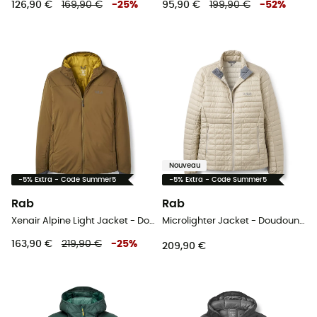
126,90 €
169,90 €
-
25
%
95,90 €
199,90 €
-
52
%
Nouveau
-5% Extra - Code Summer5
-5% Extra - Code Summer5
Rab
Rab
Xenair Alpine Light Jacket - Doudoune homme
Microlighter Jacket - Doudoune femme
163,90 €
219,90 €
-
25
%
209,90 €