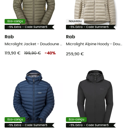
Eco-conçu
Nouveau
-5% Extra - Code Summer5
-5% Extra - Code Summer5
Rab
Rab
Microlight Jacket - Doudoune homme
Microlight Alpine Hoody - Doudoune femme
119,90 €
199,90 €
-
40
%
259,90 €
Eco-conçu
Eco-conçu
-5% Extra - Code Summer5
-5% Extra - Code Summer5