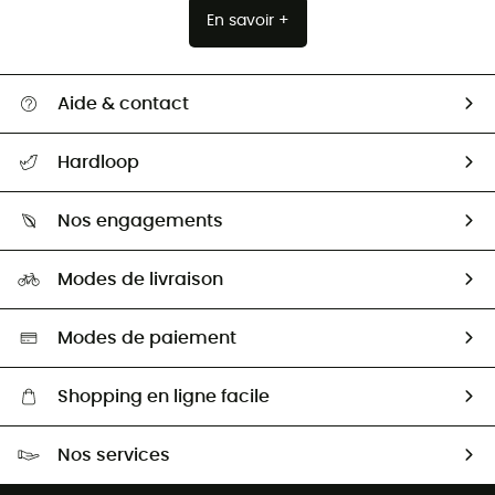
En savoir +
Aide & contact
Suivre mon colis
Hardloop
Retour & remboursement
Qui sommes-nous ?
Guide des tailles
Nos engagements
Carrières
Comment bien choisir ?
Notre empreinte
HardGuides
Modes de livraison
Seconde Main
Seconde main
Nos ambassadeurs
Aide & Contact
Sélection éco-responsable
Modes de paiement
Shopping en ligne facile
Livraison gratuite dès 100 €
Nos services
Retour gratuit sous 100 jours
Ventes aux groupes & club