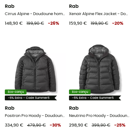
Rab
Rab
Cirrus Alpine - Doudoune homme
Xenair Alpine Flex Jacket - Doudoune femme
148,90 €
199,90 €
-
26
%
159,90 €
199,90 €
-
20
%
Eco-conçu
Eco-conçu
-5% Extra - Code Summer5
-5% Extra - Code Summer5
Rab
Rab
Positron Pro Hoody - Doudoune homme
Neutrino Pro Hoody - Doudoune femme
334,90 €
479,90 €
-
30
%
298,90 €
399,90 €
-
25
%