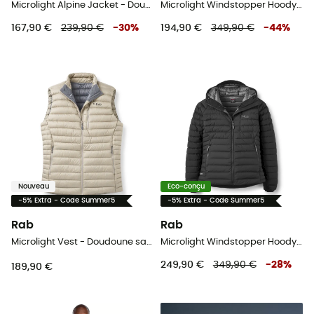
Microlight Alpine Jacket - Doudoune homme
Microlight Windstopper Hoody - Doudoune homme
167,90 €
239,90 €
-
30
%
194,90 €
349,90 €
-
44
%
Nouveau
Eco-conçu
-5% Extra - Code Summer5
-5% Extra - Code Summer5
Rab
Rab
Microlight Vest - Doudoune sans manches homme
Microlight Windstopper Hoody - Doudoune femme
249,90 €
349,90 €
-
28
%
189,90 €