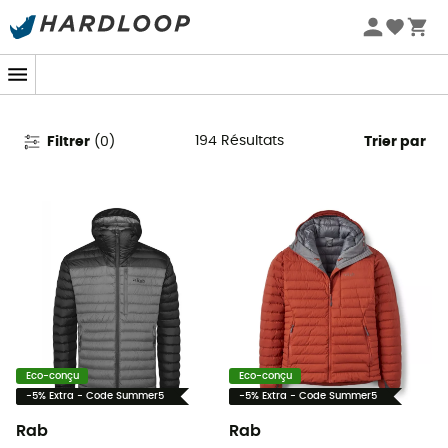
Promos d'été 🔥 -5 % EXTRA dès 2 produits* code Summer5
Doudounes Rab
194
Résultats
Filtrer
(
0
)
Trier par
Eco-conçu
Eco-conçu
-5% Extra - Code Summer5
-5% Extra - Code Summer5
Rab
Rab