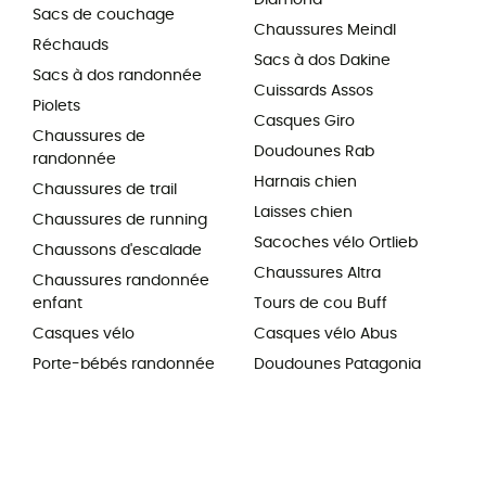
Diamond
Sacs de couchage
Chaussures Meindl
Réchauds
Sacs à dos Dakine
Sacs à dos randonnée
Cuissards Assos
Piolets
Casques Giro
Chaussures de
Doudounes Rab
randonnée
Harnais chien
Chaussures de trail
Laisses chien
Chaussures de running
Sacoches vélo Ortlieb
Chaussons d'escalade
Chaussures Altra
Chaussures randonnée
enfant
Tours de cou Buff
Casques vélo
Casques vélo Abus
Porte-bébés randonnée
Doudounes Patagonia