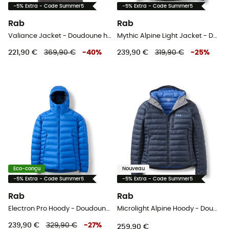
-5% Extra - Code Summer5
-5% Extra - Code Summer5
Rab
Rab
Valiance Jacket - Doudoune homme
Mythic Alpine Light Jacket - Doudoune homme
221,90 €
369,90 €
-
40
%
239,90 €
319,90 €
-
25
%
Eco-conçu
Nouveau
-5% Extra - Code Summer5
-5% Extra - Code Summer5
Rab
Rab
Electron Pro Hoody - Doudoune homme
Microlight Alpine Hoody - Doudoune femme
239,90 €
329,90 €
-
27
%
259,90 €