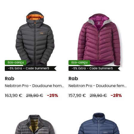
Eco-conçu
Eco-conçu
-5% Extra - Code Summer5
-5% Extra - Code Summer5
Rab
Rab
Nebitron Pro - Doudoune homme
Nebitron Pro - Doudoune femme
163,90 €
219,90 €
-
25
%
157,90 €
219,90 €
-
28
%