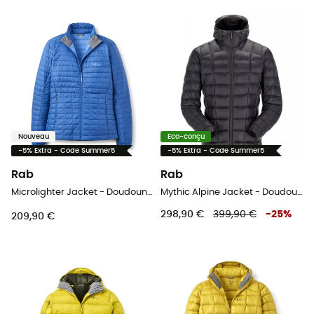
Nouveau
Eco-conçu
-5% Extra - Code Summer5
-5% Extra - Code Summer5
Rab
Rab
Microlighter Jacket - Doudoune femme
Mythic Alpine Jacket - Doudoune homme
298,90 €
399,90 €
-
25
%
209,90 €