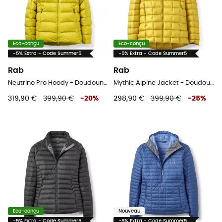
Eco-conçu
Eco-conçu
-5% Extra - Code Summer5
-5% Extra - Code Summer5
Rab
Rab
Neutrino Pro Hoody - Doudoune homme
Mythic Alpine Jacket - Doudoune homme
319,90 €
399,90 €
-
20
%
298,90 €
399,90 €
-
25
%
Eco-conçu
Nouveau
-5% Extra - Code Summer5
-5% Extra - Code Summer5