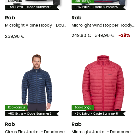
Nouveau
Eco-conçu
-5% Extra - Code Summer5
-5% Extra - Code Summer5
Rab
Rab
Microlight Alpine Hoody - Doudoune femme
Microlight Windstopper Hoody - Doudoune femme
249,90 €
349,90 €
-
28
%
259,90 €
Eco-conçu
Eco-conçu
-5% Extra - Code Summer5
-5% Extra - Code Summer5
Rab
Rab
Cirrus Flex Jacket - Doudoune homme
Microlight Jacket - Doudoune femme