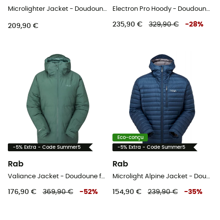
Microlighter Jacket - Doudoune homme
Electron Pro Hoody - Doudoune femme
235,90 €
329,90 €
-
28
%
209,90 €
Eco-conçu
-5% Extra - Code Summer5
-5% Extra - Code Summer5
Rab
Rab
Valiance Jacket - Doudoune femme
Microlight Alpine Jacket - Doudoune homme
176,90 €
369,90 €
-
52
%
154,90 €
239,90 €
-
35
%