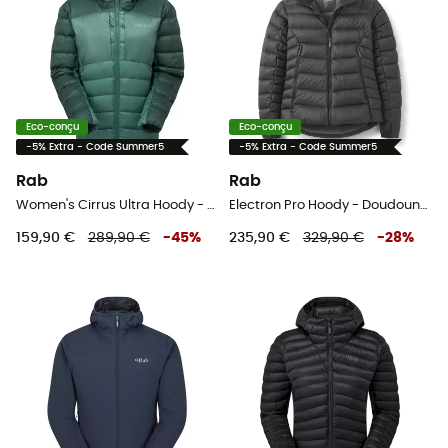
Eco-conçu
Eco-conçu
-5% Extra - Code Summer5
-5% Extra - Code Summer5
Rab
Rab
Women's Cirrus Ultra Hoody - Doudoune femme
Electron Pro Hoody - Doudoune femme
159,90 €
289,90 €
-
45
%
235,90 €
329,90 €
-
28
%