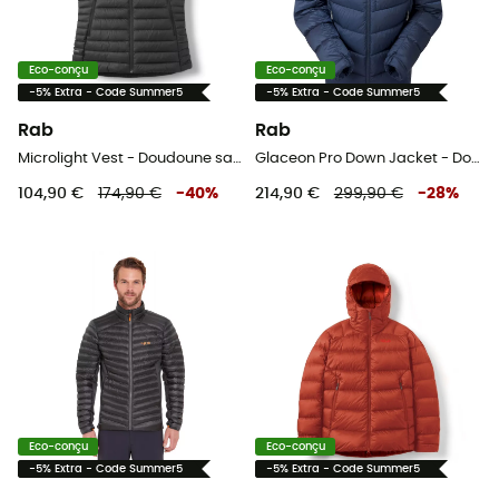
Eco-conçu
Eco-conçu
-5% Extra - Code Summer5
-5% Extra - Code Summer5
Rab
Rab
Microlight Vest - Doudoune sans manches femme
Glaceon Pro Down Jacket - Doudoune homme
104,90 €
174,90 €
-
40
%
214,90 €
299,90 €
-
28
%
Eco-conçu
Eco-conçu
-5% Extra - Code Summer5
-5% Extra - Code Summer5