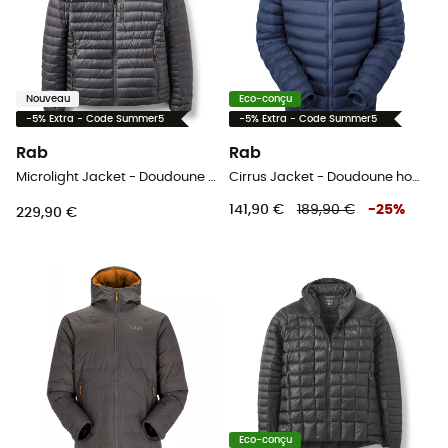
Nouveau
Eco-conçu
-5% Extra - Code Summer5
-5% Extra - Code Summer5
Rab
Rab
Microlight Jacket - Doudoune homme
Cirrus Jacket - Doudoune homme
141,90 €
189,90 €
-
25
%
229,90 €
Eco-conçu