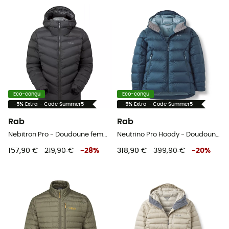
Eco-conçu
Eco-conçu
-5% Extra - Code Summer5
-5% Extra - Code Summer5
Rab
Rab
Nebitron Pro - Doudoune femme
Neutrino Pro Hoody - Doudoune femme
157,90 €
219,90 €
-
28
%
318,90 €
399,90 €
-
20
%