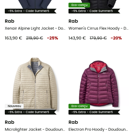
Eco-conçu
-5% Extra - Code Summer5
-5% Extra - Code Summer5
Rab
Rab
Xenair Alpine Light Jacket - Doudoune homme
Women's Cirrus Flex Hoody - Doudoune femme
163,90 €
219,90 €
-
25
%
143,90 €
179,90 €
-
20
%
Nouveau
Eco-conçu
-5% Extra - Code Summer5
-5% Extra - Code Summer5
Rab
Rab
Microlighter Jacket - Doudoune homme
Electron Pro Hoody - Doudoune femme