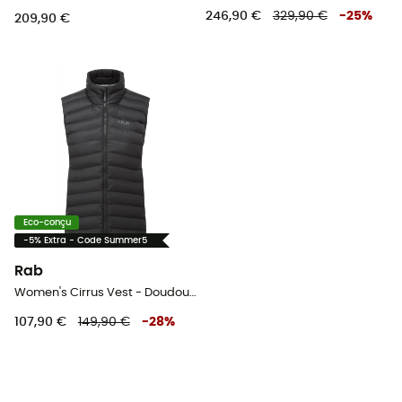
246,90 €
329,90 €
-
25
%
209,90 €
Eco-conçu
-5% Extra - Code Summer5
Rab
Women's Cirrus Vest - Doudoune sans manches femme
107,90 €
149,90 €
-
28
%