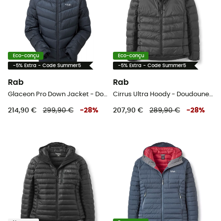
Eco-conçu
Eco-conçu
-5% Extra - Code Summer5
-5% Extra - Code Summer5
Rab
Rab
Glaceon Pro Down Jacket - Doudoune homme
Cirrus Ultra Hoody - Doudoune homme
214,90 €
299,90 €
-
28
%
207,90 €
289,90 €
-
28
%