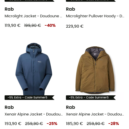
Rab
Rab
Microlight Jacket - Doudoune femme
Microlighter Pullover Hoody - Doudoune femme
119,90 €
199,90 €
-
40
%
229,90 €
-5% Extra - Code Summer5
-5% Extra - Code Summer5
Rab
Rab
Xenair Alpine Jacket - Doudoune homme
Xenair Alpine Jacket - Doudoune homme
193,90 €
259,90 €
-
25
%
185,90 €
259,90 €
-
28
%