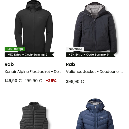
Eco-conçu
Nouveau
-5% Extra - Code Summer5
-5% Extra - Code Summer5
Rab
Rab
Xenair Alpine Flex Jacket - Doudoune homme
Valiance Jacket - Doudoune femme
149,90 €
199,90 €
-
25
%
399,90 €