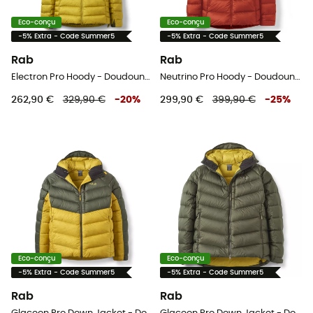
Eco-conçu
Eco-conçu
-5% Extra - Code Summer5
-5% Extra - Code Summer5
Rab
Rab
Electron Pro Hoody - Doudoune homme
Neutrino Pro Hoody - Doudoune homme
262,90 €
329,90 €
-
20
%
299,90 €
399,90 €
-
25
%
Eco-conçu
Eco-conçu
-5% Extra - Code Summer5
-5% Extra - Code Summer5
Rab
Rab