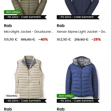
Eco-conçu
-5% Extra - Code Summer5
-5% Extra - Code Summer5
Rab
Rab
Microlight Jacket - Doudoune homme
Xenair Alpine Light Jacket - Doudoune homme
119,90 €
199,90 €
-
40
%
163,90 €
219,90 €
-
25
%
Nouveau
Eco-conçu
-5% Extra - Code Summer5
-5% Extra - Code Summer5
Rab
Rab