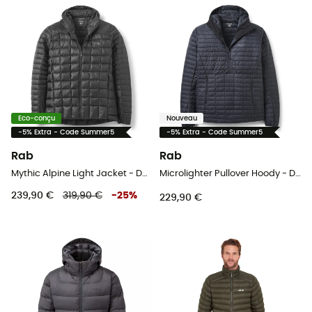
Eco-conçu
Nouveau
-5% Extra - Code Summer5
-5% Extra - Code Summer5
Rab
Rab
Mythic Alpine Light Jacket - Doudoune homme
Microlighter Pullover Hoody - Doudoune homme
239,90 €
319,90 €
-
25
%
229,90 €