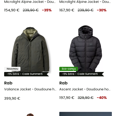
Microlight Alpine Jacket - Doudoune homme
Microlight Alpine Jacket - Doudoune homme
154,90 €
239,90 €
-
35
%
167,90 €
239,90 €
-
30
%
Nouveau
Eco-conçu
-5% Extra - Code Summer5
-5% Extra - Code Summer5
Rab
Rab
Valiance Jacket - Doudoune homme
Ascent Jacket - Doudoune homme
197,90 €
329,90 €
-
40
%
399,90 €