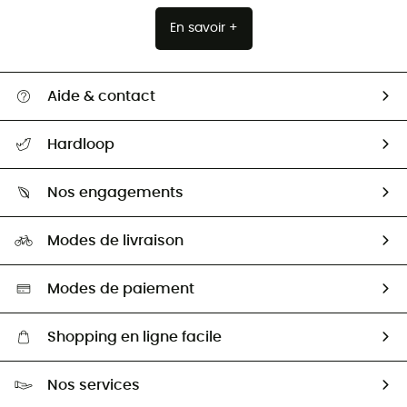
En savoir +
Aide & contact
Suivre mon colis
Hardloop
Retour & remboursement
Qui sommes-nous ?
Guide des tailles
Nos engagements
Carrières
Comment bien choisir ?
Notre empreinte
HardGuides
Modes de livraison
Seconde Main
Seconde main
Nos ambassadeurs
Aide & Contact
Sélection éco-responsable
Modes de paiement
Shopping en ligne facile
Livraison gratuite dès 100 €
Nos services
Retour gratuit sous 100 jours