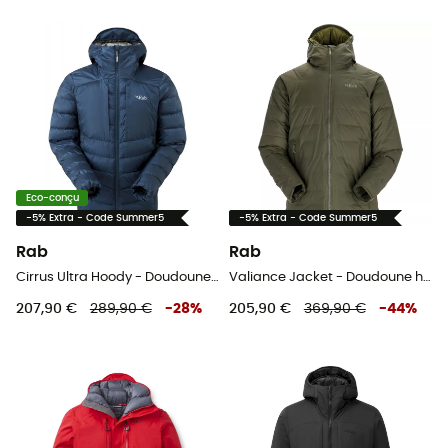
Eco-conçu
-5% Extra - Code Summer5
-5% Extra - Code Summer5
Rab
Rab
Cirrus Ultra Hoody - Doudoune homme
Valiance Jacket - Doudoune homme
207,90 €
289,90 €
-
28
%
205,90 €
369,90 €
-
44
%