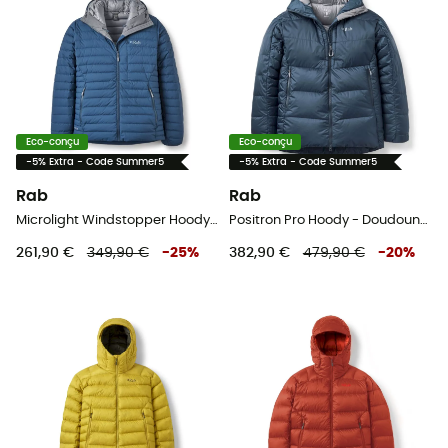
Eco-conçu
Eco-conçu
-5% Extra - Code Summer5
-5% Extra - Code Summer5
Rab
Rab
Microlight Windstopper Hoody - Doudoune homme
Positron Pro Hoody - Doudoune homme
261,90 €
349,90 €
-
25
%
382,90 €
479,90 €
-
20
%