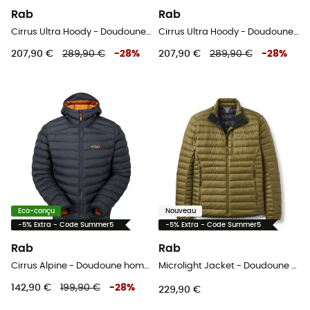
Rab
Rab
Cirrus Ultra Hoody - Doudoune homme
Cirrus Ultra Hoody - Doudoune homme
207,90 €
289,90 €
-
28
%
207,90 €
289,90 €
-
28
%
Eco-conçu
Nouveau
-5% Extra - Code Summer5
-5% Extra - Code Summer5
Rab
Rab
Cirrus Alpine - Doudoune homme
Microlight Jacket - Doudoune homme
142,90 €
199,90 €
-
28
%
229,90 €