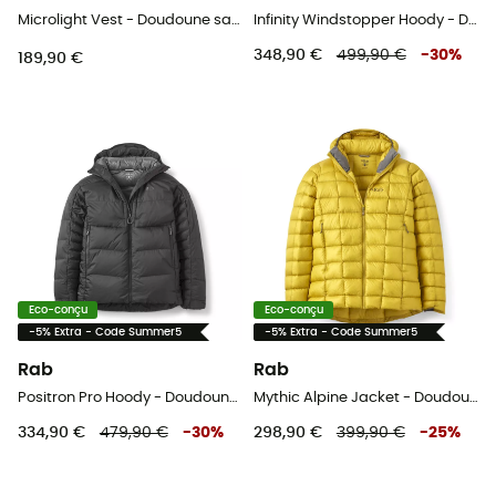
Microlight Vest - Doudoune sans manches homme
Infinity Windstopper Hoody - Doudoune homme
348,90 €
499,90 €
-
30
%
189,90 €
Eco-conçu
Eco-conçu
-5% Extra - Code Summer5
-5% Extra - Code Summer5
Rab
Rab
Positron Pro Hoody - Doudoune homme
Mythic Alpine Jacket - Doudoune homme
334,90 €
479,90 €
-
30
%
298,90 €
399,90 €
-
25
%