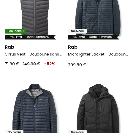
Eco-conçu
Nouveau
-5% Extra - Code Summer5
-5% Extra - Code Summer5
Rab
Rab
Cirrus Vest - Doudoune sans manches homme
Microlighter Jacket - Doudoune homme
71,90 €
149,90 €
-
52
%
209,90 €
Nouveau
Nouveau