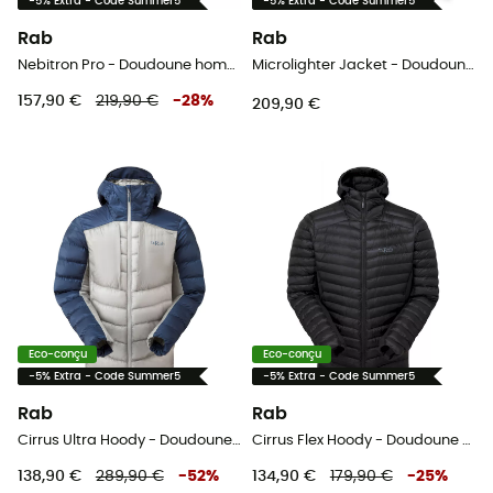
-5% Extra - Code Summer5
-5% Extra - Code Summer5
Rab
Rab
Nebitron Pro - Doudoune homme
Microlighter Jacket - Doudoune homme
157,90 €
219,90 €
-
28
%
209,90 €
Eco-conçu
Eco-conçu
-5% Extra - Code Summer5
-5% Extra - Code Summer5
Rab
Rab
Cirrus Ultra Hoody - Doudoune homme
Cirrus Flex Hoody - Doudoune homme
138,90 €
289,90 €
-
52
%
134,90 €
179,90 €
-
25
%