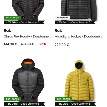
Eco-conçu
Nouveau
-5% Extra - Code Summer5
-5% Extra - Code Summer5
Rab
Rab
Cirrus Flex Hoody - Doudoune homme
Microlight Jacket - Doudoune homme
134,90 €
179,90 €
-
25
%
229,90 €
Eco-conçu
Eco-conçu
-5% Extra - Code Summer5
-5% Extra - Code Summer5