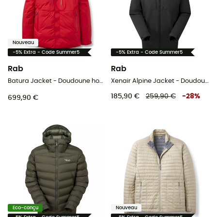
Nouveau
-5% Extra - Code Summer5
-5% Extra - Code Summer5
Rab
Rab
Batura Jacket - Doudoune homme
Xenair Alpine Jacket - Doudoune homme
185,90 €
259,90 €
-
28
%
699,90 €
Eco-conçu
Nouveau