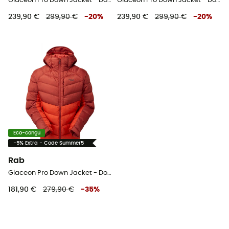
Glaceon Pro Down Jacket - Doudoune homme
Glaceon Pro Down Jacket - Doudoune homme
239,90 €
299,90 €
-
20
%
239,90 €
299,90 €
-
20
%
Eco-conçu
-5% Extra - Code Summer5
Rab
Glaceon Pro Down Jacket - Doudoune homme
181,90 €
279,90 €
-
35
%