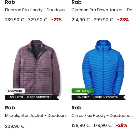
Rab
Rab
Electron Pro Hoody - Doudoune homme
Glaceon Pro Down Jacket - Doudoune homme
239,90 €
329,90 €
-
27
%
214,90 €
299,90 €
-
28
%
Nouveau
Eco-conçu
-5% Extra - Code Summer5
-5% Extra - Code Summer5
Rab
Rab
Microlighter Jacket - Doudoune homme
Cirrus Flex Hoody - Doudoune homme
128,90 €
179,90 €
-
28
%
209,90 €