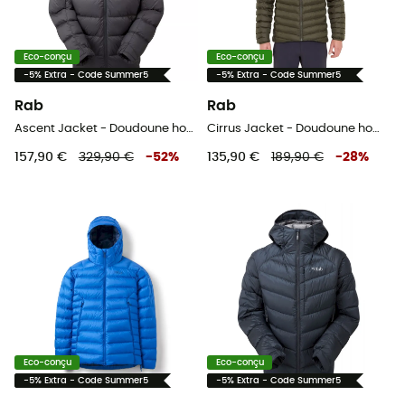
Eco-conçu
Eco-conçu
-5% Extra - Code Summer5
-5% Extra - Code Summer5
Rab
Rab
Ascent Jacket - Doudoune homme
Cirrus Jacket - Doudoune homme
157,90 €
329,90 €
-
52
%
135,90 €
189,90 €
-
28
%
Eco-conçu
Eco-conçu
-5% Extra - Code Summer5
-5% Extra - Code Summer5