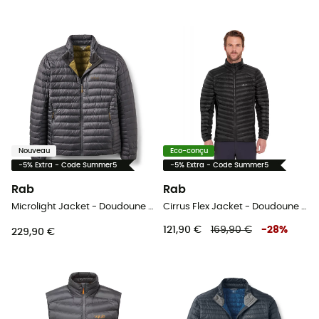
Nouveau
Eco-conçu
-5% Extra - Code Summer5
-5% Extra - Code Summer5
Rab
Rab
Microlight Jacket - Doudoune homme
Cirrus Flex Jacket - Doudoune homme
121,90 €
169,90 €
-
28
%
229,90 €