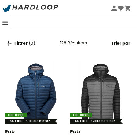
Promos d'été 🔥 -5 % EXTRA dès 2 produits* code Summer5
Doudounes Rab pour homme
128
Résultats
Filtrer
(
0
)
Trier par
Eco-conçu
Eco-conçu
-5% Extra - Code Summer5
-5% Extra - Code Summer5
Rab
Rab