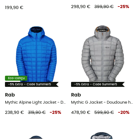
298,90 €
399,90 €
-
25
%
199,90 €
Eco-conçu
-5% Extra - Code Summer5
-5% Extra - Code Summer5
Rab
Rab
Mythic Alpine Light Jacket - Doudoune homme
Mythic G Jacket - Doudoune homme
238,90 €
319,90 €
-
25
%
478,90 €
599,90 €
-
20
%