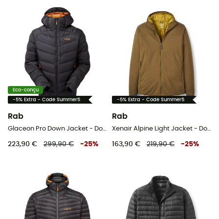
Eco-conçu
-5% Extra - Code Summer5
-5% Extra - Code Summer5
Rab
Rab
Glaceon Pro Down Jacket - Doudoune homme
Xenair Alpine Light Jacket - Doudoune homme
223,90 €
299,90 €
-
25
%
163,90 €
219,90 €
-
25
%