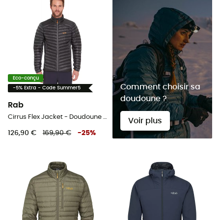
Eco-conçu
Comment choisir sa
-5% Extra - Code Summer5
doudoune ?
Rab
Cirrus Flex Jacket - Doudoune homme
Voir plus
126,90 €
169,90 €
-
25
%