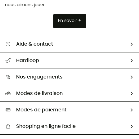
nous aimons jouer.
En savoir +
Aide & contact
Suivre mon colis
Hardloop
Retour & remboursement
Qui sommes-nous ?
Guide des tailles
Nos engagements
Carrières
Comment bien choisir ?
Notre empreinte
HardGuides
Modes de livraison
Seconde Main
Seconde main
Nos ambassadeurs
Aide & Contact
Sélection éco-responsable
Modes de paiement
Shopping en ligne facile
Livraison gratuite dès 100 €