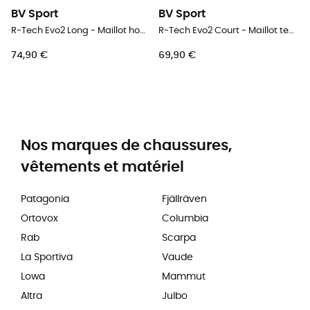
BV Sport
BV Sport
R-Tech Evo2 Long - Maillot homme
R-Tech Evo2 Court - Maillot technique homme
74,90 €
69,90 €
Nos marques de chaussures,
vêtements et matériel
Patagonia
Fjällräven
Ortovox
Columbia
Rab
Scarpa
La Sportiva
Vaude
Lowa
Mammut
Altra
Julbo