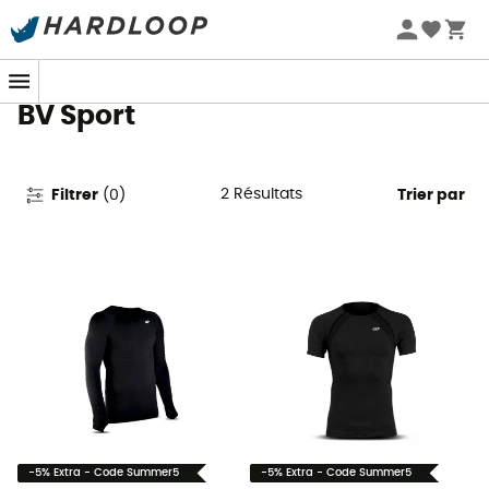
Promos d'été 🔥 -5 % EXTRA dès 2 produits* code Summer5
T-shirts & Maillots techniques
BV Sport
2
Résultats
Filtrer
(
0
)
Trier par
-5% Extra - Code Summer5
-5% Extra - Code Summer5