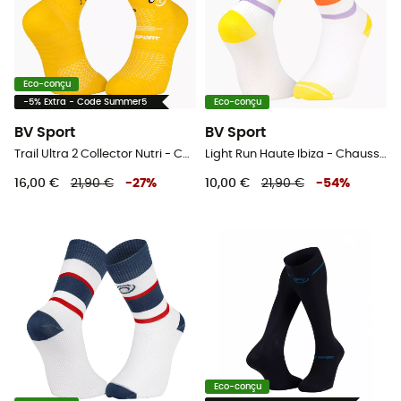
Eco-conçu
-5% Extra - Code Summer5
Eco-conçu
BV Sport
BV Sport
Trail Ultra 2 Collector Nutri - Chaussettes trail
Light Run Haute Ibiza - Chaussettes running
16,00 €
21,90 €
-
27
%
10,00 €
21,90 €
-
54
%
Eco-conçu