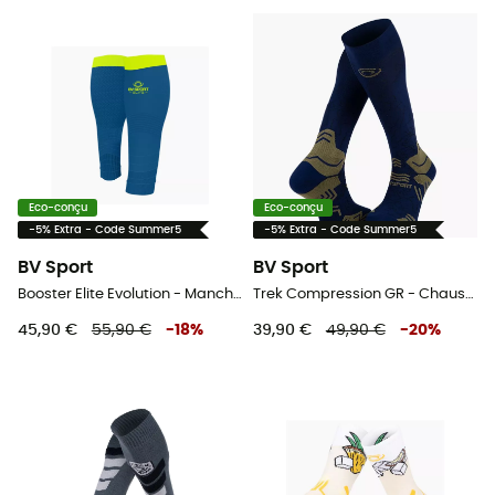
Eco-conçu
Eco-conçu
-5% Extra - Code Summer5
-5% Extra - Code Summer5
BV Sport
BV Sport
Booster Elite Evolution - Manchons de compression
Trek Compression GR - Chaussettes randonnée
45,90 €
55,90 €
-
18
%
39,90 €
49,90 €
-
20
%