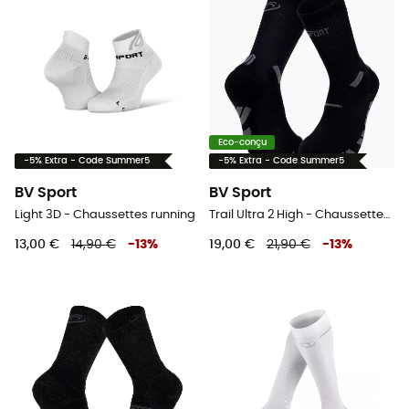
Eco-conçu
-5% Extra - Code Summer5
-5% Extra - Code Summer5
BV Sport
BV Sport
Light 3D - Chaussettes running
Trail Ultra 2 High - Chaussettes trail
13,00 €
14,90 €
-
13
%
19,00 €
21,90 €
-
13
%