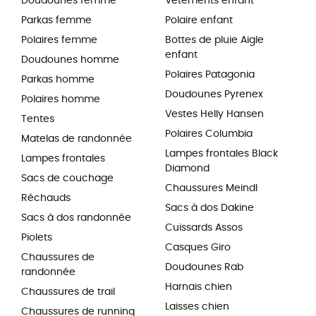
Doudounes femme
Vêtements enfant
Parkas femme
Polaire enfant
Polaires femme
Bottes de pluie Aigle
enfant
Doudounes homme
Polaires Patagonia
Parkas homme
Doudounes Pyrenex
Polaires homme
Vestes Helly Hansen
Tentes
Polaires Columbia
Matelas de randonnée
Lampes frontales Black
Lampes frontales
Diamond
Sacs de couchage
Chaussures Meindl
Réchauds
Sacs à dos Dakine
Sacs à dos randonnée
Cuissards Assos
Piolets
Casques Giro
Chaussures de
Doudounes Rab
randonnée
Harnais chien
Chaussures de trail
Laisses chien
Chaussures de running