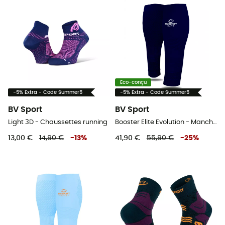
Eco-conçu
-5% Extra - Code Summer5
-5% Extra - Code Summer5
BV Sport
BV Sport
Light 3D - Chaussettes running
Booster Elite Evolution - Manchons de compression
13,00 €
14,90 €
-
13
%
41,90 €
55,90 €
-
25
%