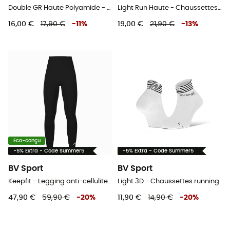
Double GR Haute Polyamide - Chaussettes randonnée
Light Run Haute - Chaussettes running
16,00 €
17,90 €
-
11
%
19,00 €
21,90 €
-
13
%
Eco-conçu
-5% Extra - Code Summer5
-5% Extra - Code Summer5
BV Sport
BV Sport
Keepfit - Legging anti-cellulite femme
Light 3D - Chaussettes running
47,90 €
59,90 €
-
20
%
11,90 €
14,90 €
-
20
%