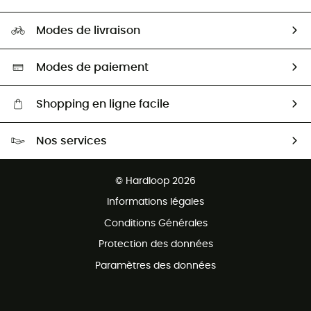
Carrières
Comment bien choisir ?
Notre empreinte
HardGuides
Modes de livraison
Seconde Main
Seconde main
Nos ambassadeurs
Aide & Contact
Sélection éco-responsable
Modes de paiement
Shopping en ligne facile
Livraison gratuite dès 100 €
Nos services
Retour gratuit sous 100 jours
Ventes aux groupes & club
Service client gratuit
© Hardloop 2026
Programme d'affiliation
Informations légales
Conditions Générales
Protection des données
Paramètres des données