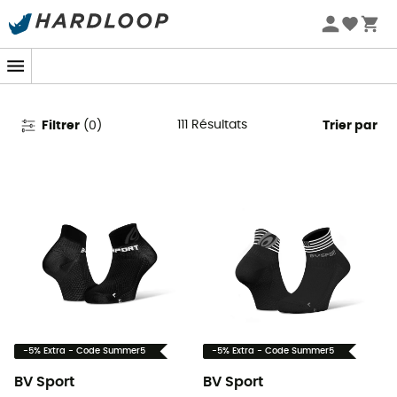
Promos d'été 🔥 -5 % EXTRA dès 2 produits* code Summer5
BV Sport en promo
111
Résultats
Filtrer
(
0
)
Trier par
-5% Extra - Code Summer5
-5% Extra - Code Summer5
BV Sport
BV Sport