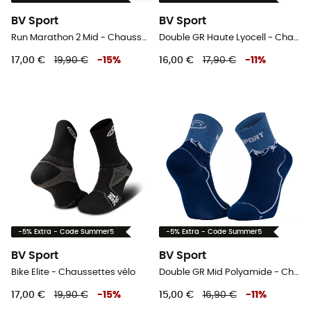
BV Sport
BV Sport
Run Marathon 2 Mid - Chaussettes running
Double GR Haute Lyocell - Chaussettes randonnée
17,00 €
19,90 €
-
15
%
16,00 €
17,90 €
-
11
%
-5% Extra - Code Summer5
-5% Extra - Code Summer5
BV Sport
BV Sport
Bike Elite - Chaussettes vélo
Double GR Mid Polyamide - Chaussettes randonnée
17,00 €
19,90 €
-
15
%
15,00 €
16,90 €
-
11
%