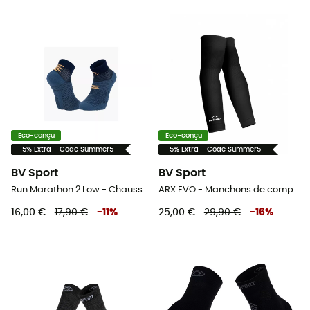
Eco-conçu
Eco-conçu
-5% Extra - Code Summer5
-5% Extra - Code Summer5
BV Sport
BV Sport
Run Marathon 2 Low - Chaussettes running
ARX EVO - Manchons de compression
16,00 €
17,90 €
-
11
%
25,00 €
29,90 €
-
16
%