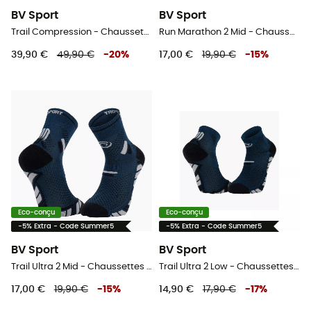
BV Sport
BV Sport
Trail Compression - Chaussettes de compression
Run Marathon 2 Mid - Chaussettes running
39,90 €
49,90 €
-
20
%
17,00 €
19,90 €
-
15
%
Eco-conçu
Eco-conçu
-5% Extra - Code Summer5
-5% Extra - Code Summer5
BV Sport
BV Sport
Trail Ultra 2 Mid - Chaussettes trail
Trail Ultra 2 Low - Chaussettes trail
17,00 €
19,90 €
-
15
%
14,90 €
17,90 €
-
17
%