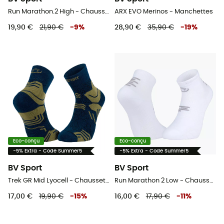
Run Marathon.2 High - Chaussettes running
ARX EVO Merinos - Manchettes
19,90 €
21,90 €
-
9
%
28,90 €
35,90 €
-
19
%
Eco-conçu
Eco-conçu
-5% Extra - Code Summer5
-5% Extra - Code Summer5
BV Sport
BV Sport
Trek GR Mid Lyocell - Chaussettes randonnée
Run Marathon 2 Low - Chaussettes running
17,00 €
19,90 €
-
15
%
16,00 €
17,90 €
-
11
%