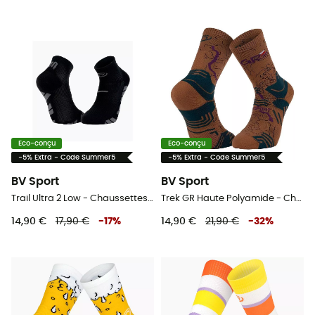
Eco-conçu
Eco-conçu
-5% Extra - Code Summer5
-5% Extra - Code Summer5
BV Sport
BV Sport
Trail Ultra 2 Low - Chaussettes trail
Trek GR Haute Polyamide - Chaussettes randonnée
14,90 €
17,90 €
-
17
%
14,90 €
21,90 €
-
32
%