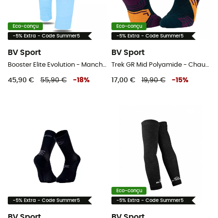
Eco-conçu
Eco-conçu
-5% Extra - Code Summer5
-5% Extra - Code Summer5
BV Sport
BV Sport
Booster Elite Evolution - Manchons de compression
Trek GR Mid Polyamide - Chaussettes randonnée
45,90 €
55,90 €
-
18
%
17,00 €
19,90 €
-
15
%
Eco-conçu
-5% Extra - Code Summer5
-5% Extra - Code Summer5
BV Sport
BV Sport