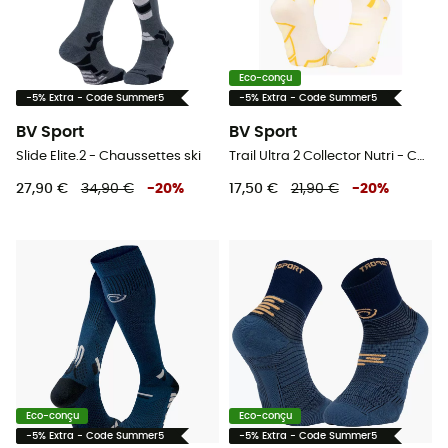
Eco-conçu
-5% Extra - Code Summer5
-5% Extra - Code Summer5
BV Sport
BV Sport
Slide Elite.2 - Chaussettes ski
Trail Ultra 2 Collector Nutri - Chaussettes trail
27,90 €
34,90 €
-
20
%
17,50 €
21,90 €
-
20
%
Eco-conçu
Eco-conçu
-5% Extra - Code Summer5
-5% Extra - Code Summer5