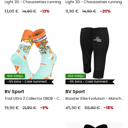
Light 3D - Chaussettes running
Light 3D - Chaussettes running
13,00 €
14,90 €
-
13
%
11,90 €
14,90 €
-
20
%
Eco-conçu
Eco-conçu
-5% Extra - Code Summer5
-5% Extra - Code Summer5
BV Sport
BV Sport
Trail Ultra 2 Collector DBDB - Chaussettes trail
Booster Elite Evolution - Manchons de compression
19,90 €
21,90 €
-
9
%
45,90 €
55,90 €
-
18
%