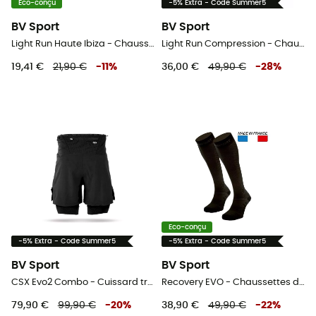
Eco-conçu
-5% Extra - Code Summer5
BV Sport
BV Sport
Light Run Haute Ibiza - Chaussettes running
Light Run Compression - Chaussettes de compression
19,41 €
21,90 €
-
11
%
36,00 €
49,90 €
-
28
%
Eco-conçu
-5% Extra - Code Summer5
-5% Extra - Code Summer5
BV Sport
BV Sport
CSX Evo2 Combo - Cuissard trail homme
Recovery EVO - Chaussettes de récupération
79,90 €
99,90 €
-
20
%
38,90 €
49,90 €
-
22
%