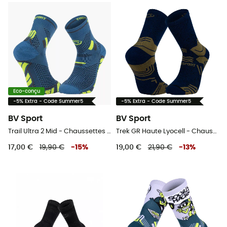
Eco-conçu
-5% Extra - Code Summer5
-5% Extra - Code Summer5
BV Sport
BV Sport
Trail Ultra 2 Mid - Chaussettes trail
Trek GR Haute Lyocell - Chaussettes randonnée
17,00 €
19,90 €
-
15
%
19,00 €
21,90 €
-
13
%