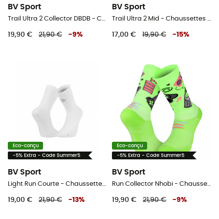
BV Sport
BV Sport
Trail Ultra 2 Collector DBDB - Chaussettes trail
Trail Ultra 2 Mid - Chaussettes trail
19,90 €
21,90 €
-
9
%
17,00 €
19,90 €
-
15
%
Eco-conçu
Eco-conçu
-5% Extra - Code Summer5
-5% Extra - Code Summer5
BV Sport
BV Sport
Light Run Courte - Chaussettes running
Run Collector Nhobi - Chaussettes running
19,00 €
21,90 €
-
13
%
19,90 €
21,90 €
-
9
%