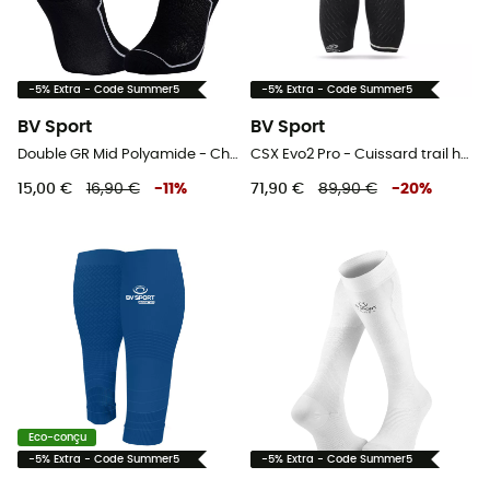
-5% Extra - Code Summer5
-5% Extra - Code Summer5
BV Sport
BV Sport
Double GR Mid Polyamide - Chaussettes randonnée
CSX Evo2 Pro - Cuissard trail homme
15,00 €
16,90 €
-
11
%
71,90 €
89,90 €
-
20
%
Eco-conçu
-5% Extra - Code Summer5
-5% Extra - Code Summer5