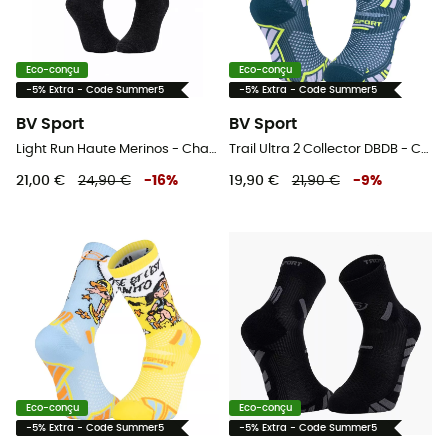
Eco-conçu
Eco-conçu
-5% Extra - Code Summer5
-5% Extra - Code Summer5
BV Sport
BV Sport
Light Run Haute Merinos - Chaussettes running
Trail Ultra 2 Collector DBDB - Chaussettes trail
21,00 €
24,90 €
-
16
%
19,90 €
21,90 €
-
9
%
Eco-conçu
Eco-conçu
-5% Extra - Code Summer5
-5% Extra - Code Summer5