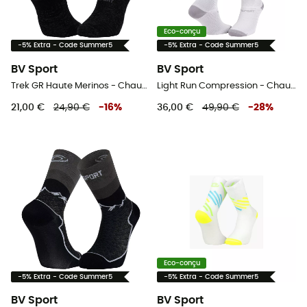
Eco-conçu
-5% Extra - Code Summer5
-5% Extra - Code Summer5
BV Sport
BV Sport
Trek GR Haute Merinos - Chaussettes en laine mérinos
Light Run Compression - Chaussettes de compression
21,00 €
24,90 €
-
16
%
36,00 €
49,90 €
-
28
%
Eco-conçu
-5% Extra - Code Summer5
-5% Extra - Code Summer5
BV Sport
BV Sport