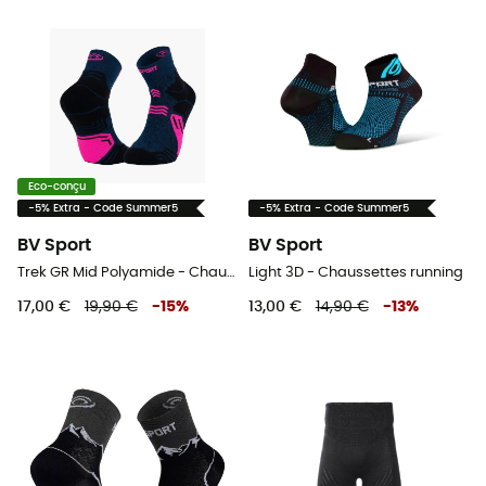
Eco-conçu
-5% Extra - Code Summer5
-5% Extra - Code Summer5
BV Sport
BV Sport
Trek GR Mid Polyamide - Chaussettes randonnée
Light 3D - Chaussettes running
17,00 €
19,90 €
-
15
%
13,00 €
14,90 €
-
13
%