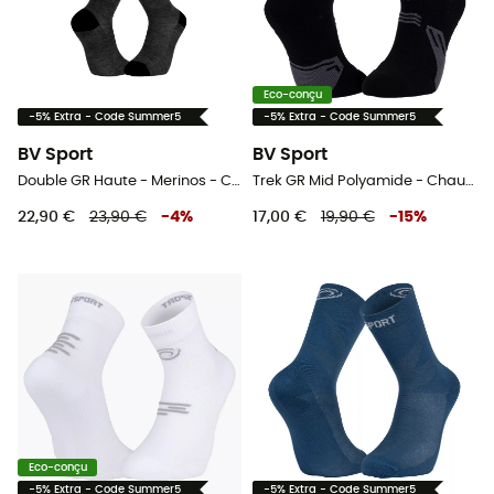
Eco-conçu
-5% Extra - Code Summer5
-5% Extra - Code Summer5
BV Sport
BV Sport
Double GR Haute - Merinos - Chaussettes randonnée
Trek GR Mid Polyamide - Chaussettes randonnée
22,90 €
23,90 €
-
4
%
17,00 €
19,90 €
-
15
%
Eco-conçu
-5% Extra - Code Summer5
-5% Extra - Code Summer5