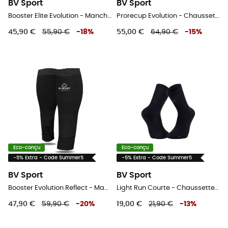
BV Sport
BV Sport
Booster Elite Evolution - Manchons de compression
Prorecup Evolution - Chaussettes de compression
45,90 €
55,90 €
-
18
%
55,00 €
64,90 €
-
15
%
Eco-conçu
Eco-conçu
-5% Extra - Code Summer5
-5% Extra - Code Summer5
BV Sport
BV Sport
Booster Evolution Reflect - Manchons de compression
Light Run Courte - Chaussettes running
47,90 €
59,90 €
-
20
%
19,00 €
21,90 €
-
13
%