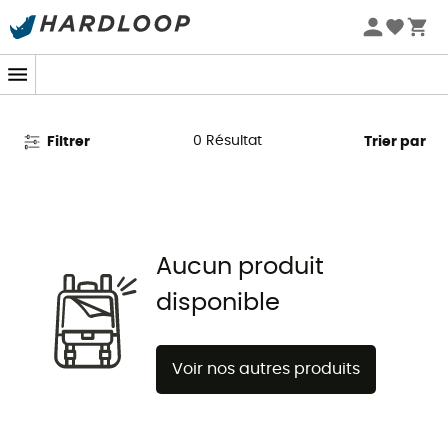
Promos d'été 🔥 -5 % EXTRA dès 2 produits* code Summer5
Sacs à dos randonnée Salewa
0
Résultat
Filtrer
Trier par
Aucun produit
disponible
Voir nos autres produits