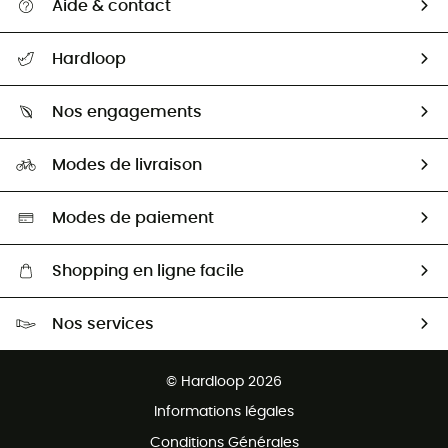
Aide & contact
Suivre mon colis
Hardloop
Retour & remboursement
Qui sommes-nous ?
Guide des tailles
Nos engagements
Carrières
Comment bien choisir ?
Notre empreinte
HardGuides
Modes de livraison
Seconde Main
Seconde main
Nos ambassadeurs
Aide & Contact
Sélection éco-responsable
Modes de paiement
Shopping en ligne facile
Livraison gratuite dès 100 €
Nos services
Retour gratuit sous 100 jours
Ventes aux groupes & club
Service client gratuit
© Hardloop 2026
Programme d'affiliation
Informations légales
Conditions Générales