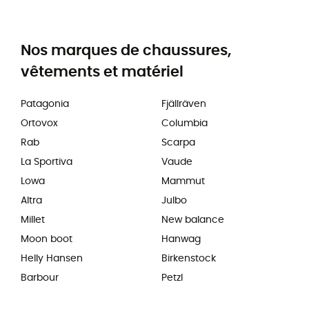
Nos marques de chaussures,
vêtements et matériel
Patagonia
Fjällräven
Ortovox
Columbia
Rab
Scarpa
La Sportiva
Vaude
Lowa
Mammut
Altra
Julbo
Millet
New balance
Moon boot
Hanwag
Helly Hansen
Birkenstock
Barbour
Petzl