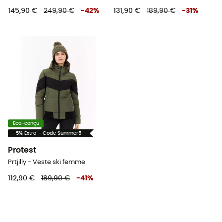
145,90 €
249,90 €
-
42
%
131,90 €
189,90 €
-
31
%
Eco-conçu
-5% Extra - Code Summer5
Protest
Prtjilly - Veste ski femme
112,90 €
189,90 €
-
41
%