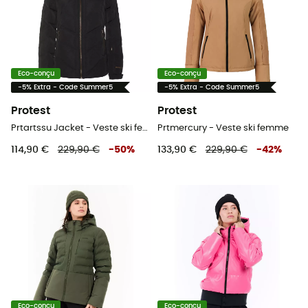
Eco-conçu
Eco-conçu
-5% Extra - Code Summer5
-5% Extra - Code Summer5
Protest
Protest
Prtartssu Jacket - Veste ski femme
Prtmercury - Veste ski femme
114,90 €
229,90 €
-
50
%
133,90 €
229,90 €
-
42
%
Eco-conçu
Eco-conçu