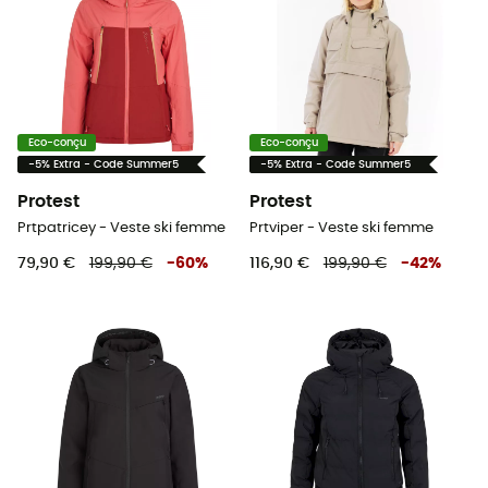
Eco-conçu
Eco-conçu
-5% Extra - Code Summer5
-5% Extra - Code Summer5
Protest
Protest
Prtpatricey - Veste ski femme
Prtviper - Veste ski femme
79,90 €
199,90 €
-
60
%
116,90 €
199,90 €
-
42
%