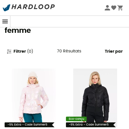
Promos d'été 🔥 -5 % EXTRA dès 2 produits* code Summer5
Vestes de ski Protest pour
femme
70
Résultats
Filtrer
(
0
)
Trier par
Eco-conçu
-5% Extra - Code Summer5
-5% Extra - Code Summer5