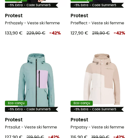
-5% Extra - Code Summer5
-5% Extra - Code Summer5
Protest
Protest
Prthazely - Veste ski femme
Prteffect - Veste ski femme
133,90 €
229,90 €
-
42
%
127,90 €
219,90 €
-
42
%
Eco-conçu
Eco-conçu
-5% Extra - Code Summer5
-5% Extra - Code Summer5
Protest
Protest
Prtsalut - Veste ski femme
Prtpatsy - Veste ski femme
127,90 €
219,90 €
-
42
%
116,90 €
199,90 €
-
42
%