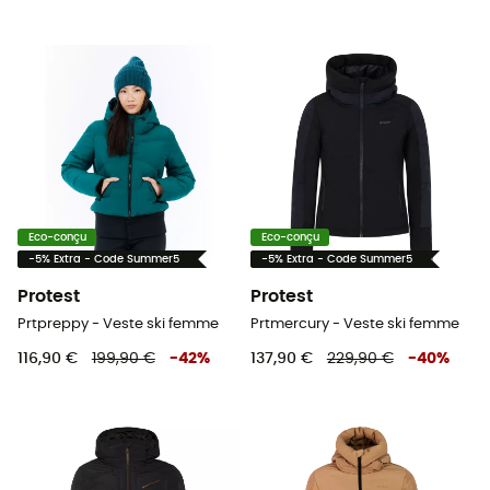
Eco-conçu
Eco-conçu
-5% Extra - Code Summer5
-5% Extra - Code Summer5
Protest
Protest
Prtpreppy - Veste ski femme
Prtmercury - Veste ski femme
116,90 €
199,90 €
-
42
%
137,90 €
229,90 €
-
40
%