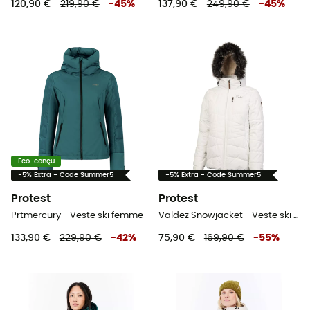
120,90 €
219,90 €
-
45
%
137,90 €
249,90 €
-
45
%
Eco-conçu
-5% Extra - Code Summer5
-5% Extra - Code Summer5
Protest
Protest
Prtmercury - Veste ski femme
Valdez Snowjacket - Veste ski femme
133,90 €
229,90 €
-
42
%
75,90 €
169,90 €
-
55
%