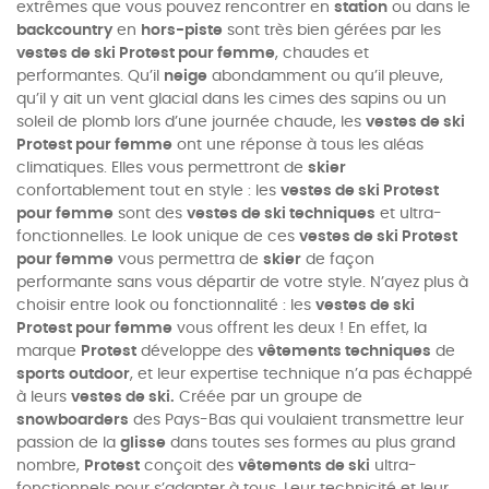
extrêmes que vous pouvez rencontrer en
station
ou dans le
backcountry
en
hors-piste
sont très bien gérées par les
vestes de ski Protest pour femme
, chaudes et
performantes. Qu’il
neige
abondamment ou qu’il pleuve,
qu’il y ait un vent glacial dans les cimes des sapins ou un
soleil de plomb lors d’une journée chaude, les
vestes de ski
Protest pour femme
ont une réponse à tous les aléas
climatiques. Elles vous permettront de
skier
confortablement tout en style : les
vestes de ski Protest
pour femme
sont des
vestes de ski techniques
et ultra-
fonctionnelles. Le look unique de ces
vestes de ski Protest
pour femme
vous permettra de
skier
de façon
performante sans vous départir de votre style. N’ayez plus à
choisir entre look ou fonctionnalité : les
vestes de ski
Protest pour femme
vous offrent les deux ! En effet, la
marque
Protest
développe des
vêtements techniques
de
sports outdoor
, et leur expertise technique n’a pas échappé
à leurs
vestes de ski.
Créée par un groupe de
snowboarders
des Pays-Bas qui voulaient transmettre leur
passion de la
glisse
dans toutes ses formes au plus grand
nombre,
Protest
conçoit des
vêtements de ski
ultra-
fonctionnels pour s’adapter à tous. Leur technicité et leur