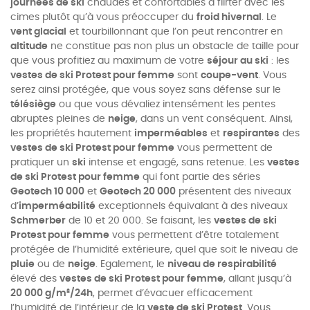
journées de ski
chaudes et confortables à flirter avec les
cimes plutôt qu’à vous préoccuper du
froid hivernal
. Le
vent glacial
et tourbillonnant que l’on peut rencontrer en
altitude
ne constitue pas non plus un obstacle de taille pour
que vous profitiez au maximum de votre
séjour au ski
: les
vestes de ski Protest pour femme
sont
coupe-vent
. Vous
serez ainsi protégée, que vous soyez sans défense sur le
télésiège
ou que vous dévaliez intensément les pentes
abruptes pleines de
neige
, dans un vent conséquent. Ainsi,
les propriétés hautement
imperméables
et
respirantes
des
vestes de ski Protest pour femme
vous permettent de
pratiquer un
ski
intense et engagé, sans retenue. Les
vestes
de ski Protest pour femme
qui font partie des séries
Geotech 10 000
et
Geotech 20 000
présentent des niveaux
d’
imperméabilité
exceptionnels équivalant à des niveaux
Schmerber
de 10 et 20 000. Se faisant, les
vestes de ski
Protest pour femme
vous permettent d’être totalement
protégée de l’humidité extérieure, quel que soit le niveau de
pluie
ou de
neige
. Egalement, le
niveau de respirabilité
élevé des
vestes de ski Protest pour femme
, allant jusqu’à
20 000 g/m²/24h
,
permet d’évacuer efficacement
l’humidité de l’intérieur de la
veste de ski Protest
. Vous