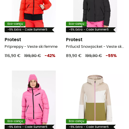
Eco-conçu
Eco-conçu
-5% Extra - Code Summer5
-5% Extra - Code Summer5
Protest
Protest
Prtpreppy - Veste ski femme
Prtlucid Snowjacket - Veste ski femme
116,90 €
199,90 €
-
42
%
89,90 €
199,90 €
-
55
%
Eco-conçu
Eco-conçu
-5% Extra - Code Summer5
-5% Extra - Code Summer5