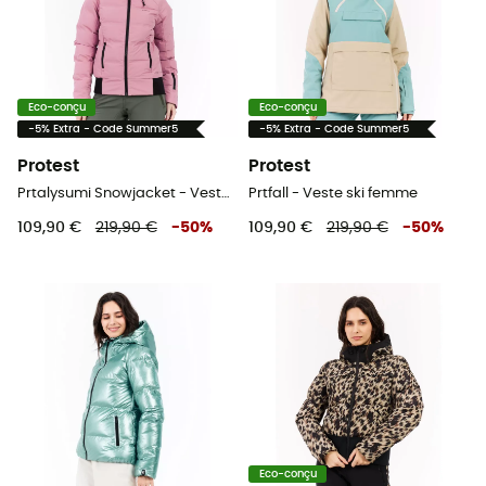
Eco-conçu
Eco-conçu
-5% Extra - Code Summer5
-5% Extra - Code Summer5
Protest
Protest
Prtalysumi Snowjacket - Veste ski femme
Prtfall - Veste ski femme
109,90 €
219,90 €
-
50
%
109,90 €
219,90 €
-
50
%
Eco-conçu