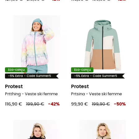
Eco-conçu
Eco-conçu
-5% Extra - Code Summer5
-5% Extra - Code Summer5
Protest
Protest
Prtthing - Veste ski femme
Prtsina - Veste ski femme
116,90 €
199,90 €
-
42
%
99,90 €
199,90 €
-
50
%