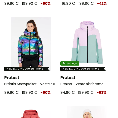
99,90 €
199,90 €
-
50
%
116,90 €
199,90 €
-
42
%
Eco-conçu
-5% Extra - Code Summer5
-5% Extra - Code Summer5
Protest
Protest
Prtlaila Snowjacket - Veste ski femme
Prtsina - Veste ski femme
99,90 €
199,90 €
-
50
%
94,90 €
199,90 €
-
53
%