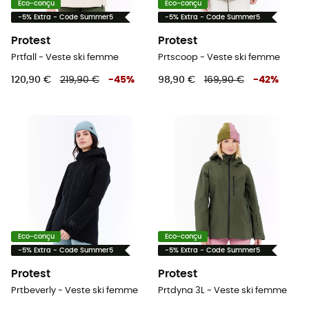
Eco-conçu
Eco-conçu
-5% Extra - Code Summer5
-5% Extra - Code Summer5
Protest
Protest
Prtfall - Veste ski femme
Prtscoop - Veste ski femme
120,90 €
219,90 €
-
45
%
98,90 €
169,90 €
-
42
%
Eco-conçu
Eco-conçu
-5% Extra - Code Summer5
-5% Extra - Code Summer5
Protest
Protest
Prtbeverly - Veste ski femme
Prtdyna 3L - Veste ski femme