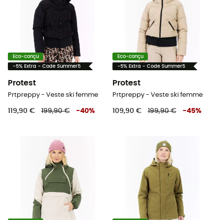
Eco-conçu
Eco-conçu
-5% Extra - Code Summer5
-5% Extra - Code Summer5
Protest
Protest
Prtpreppy - Veste ski femme
Prtpreppy - Veste ski femme
119,90 €
199,90 €
-
40
%
109,90 €
199,90 €
-
45
%