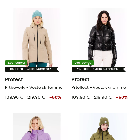
Eco-conçu
Eco-conçu
-5% Extra - Code Summer5
-5% Extra - Code Summer5
Protest
Protest
Prtbeverly - Veste ski femme
Prteffect - Veste ski femme
109,90 €
219,90 €
-
50
%
109,90 €
219,90 €
-
50
%