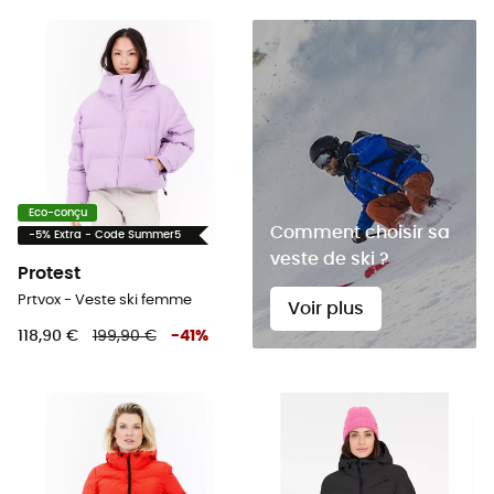
Eco-conçu
Comment choisir sa
-5% Extra - Code Summer5
veste de ski ?
Protest
Prtvox - Veste ski femme
Voir plus
118,90 €
199,90 €
-
41
%