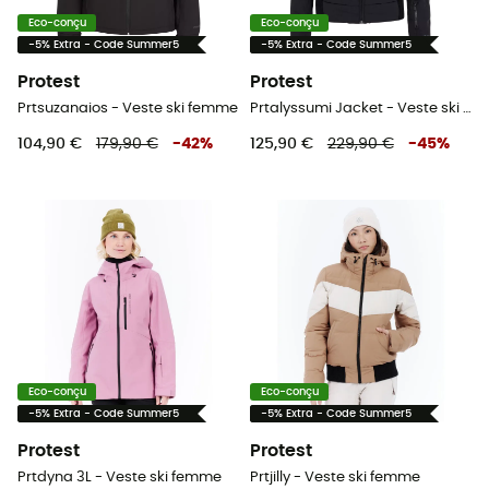
Eco-conçu
Eco-conçu
-5% Extra - Code Summer5
-5% Extra - Code Summer5
Protest
Protest
Prtsuzanaios - Veste ski femme
Prtalyssumi Jacket - Veste ski femme
104,90 €
179,90 €
-
42
%
125,90 €
229,90 €
-
45
%
Eco-conçu
Eco-conçu
-5% Extra - Code Summer5
-5% Extra - Code Summer5
Protest
Protest
Prtdyna 3L - Veste ski femme
Prtjilly - Veste ski femme