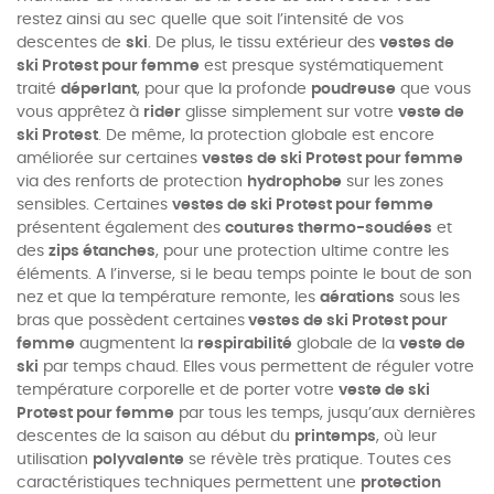
restez ainsi au sec quelle que soit l’intensité de vos
descentes de
ski
. De plus, le tissu extérieur des
vestes de
ski Protest pour femme
est presque systématiquement
traité
déperlant
, pour que la profonde
poudreuse
que vous
vous apprêtez à
rider
glisse simplement sur votre
veste de
ski Protest
.
De même, la protection globale est encore
améliorée sur certaines
vestes de ski Protest pour femme
via des renforts
de protection
hydrophobe
sur les zones
sensibles. Certaines
vestes de ski Protest pour femme
présentent également des
coutures thermo-soudées
et
des
zips étanches
, pour une protection ultime contre les
éléments. A l’inverse, si le beau temps pointe le bout de son
nez et que la température remonte, les
aérations
sous les
bras que possèdent certaines
vestes de ski Protest pour
femme
augmentent la
respirabilité
globale de la
veste de
ski
par temps chaud. Elles vous permettent de réguler votre
température corporelle et de porter votre
veste de ski
Protest pour femme
par tous les temps, jusqu’aux dernières
descentes de la saison au début du
printemps
, où leur
utilisation
polyvalente
se révèle très pratique. Toutes ces
caractéristiques techniques permettent une
protection