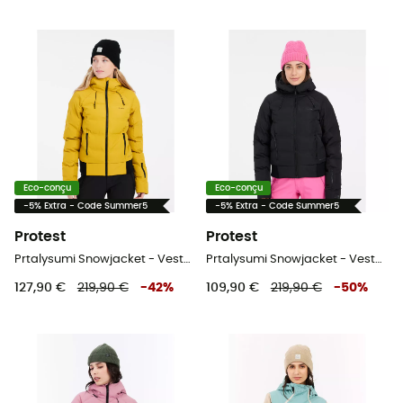
Eco-conçu
Eco-conçu
-5% Extra - Code Summer5
-5% Extra - Code Summer5
Protest
Protest
Prtalysumi Snowjacket - Veste ski femme
Prtalysumi Snowjacket - Veste ski femme
127,90 €
219,90 €
-
42
%
109,90 €
219,90 €
-
50
%