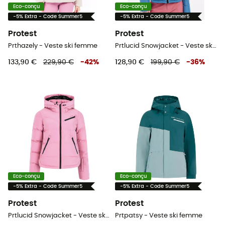
Eco-conçu
Eco-conçu
-5% Extra - Code Summer5
-5% Extra - Code Summer5
Protest
Protest
Prthazely - Veste ski femme
Prtlucid Snowjacket - Veste ski femme
133,90 €
229,90 €
-
42
%
128,90 €
199,90 €
-
36
%
Eco-conçu
Eco-conçu
-5% Extra - Code Summer5
-5% Extra - Code Summer5
Protest
Protest
Prtlucid Snowjacket - Veste ski femme
Prtpatsy - Veste ski femme