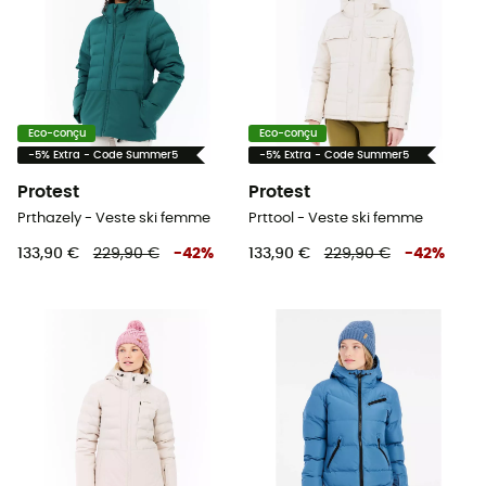
Eco-conçu
Eco-conçu
-5% Extra - Code Summer5
-5% Extra - Code Summer5
Protest
Protest
Prthazely - Veste ski femme
Prttool - Veste ski femme
133,90 €
229,90 €
-
42
%
133,90 €
229,90 €
-
42
%