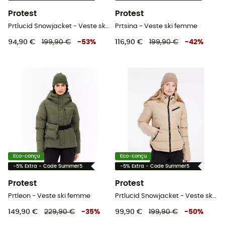
Protest
Protest
Prtlucid Snowjacket - Veste ski femme
Prtsina - Veste ski femme
94,90 €
199,90 €
-
53
%
116,90 €
199,90 €
-
42
%
Eco-conçu
Eco-conçu
-5% Extra - Code Summer5
-5% Extra - Code Summer5
Protest
Protest
Prtleon - Veste ski femme
Prtlucid Snowjacket - Veste ski femme
149,90 €
229,90 €
-
35
%
99,90 €
199,90 €
-
50
%