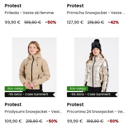
Protest
Protest
Prtleola - Veste ski femme
Prtmicha Snowjacket - Veste ski femme
99,90 €
199,90 €
-
50
%
127,90 €
219,90 €
-
42
%
Eco-conçu
Eco-conçu
-5% Extra - Code Summer5
-5% Extra - Code Summer5
Protest
Protest
Prtalysumi Snowjacket - Veste ski femme
Prtcortina 24 Snowjacket - Veste ski femme
109,90 €
219,90 €
-
50
%
99,90 €
199,90 €
-
50
%