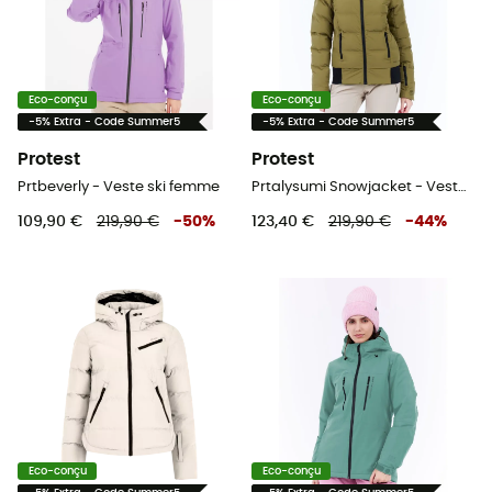
Eco-conçu
Eco-conçu
-5% Extra - Code Summer5
-5% Extra - Code Summer5
Protest
Protest
Prtbeverly - Veste ski femme
Prtalysumi Snowjacket - Veste ski femme
109,90 €
219,90 €
-
50
%
123,40 €
219,90 €
-
44
%
Eco-conçu
Eco-conçu