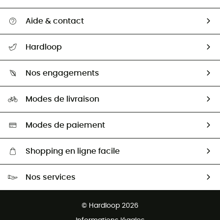
Aide & contact
Suivre mon colis
Hardloop
Retour & remboursement
Qui sommes-nous ?
Guide des tailles
Nos engagements
Carrières
Comment bien choisir ?
Notre empreinte
HardGuides
Modes de livraison
Seconde Main
Seconde main
Nos ambassadeurs
Aide & Contact
Sélection éco-responsable
Modes de paiement
Shopping en ligne facile
Livraison gratuite dès 100 €
Nos services
Retour gratuit sous 100 jours
Ventes aux groupes & club
Service client gratuit
© Hardloop 2026
Programme d'affiliation