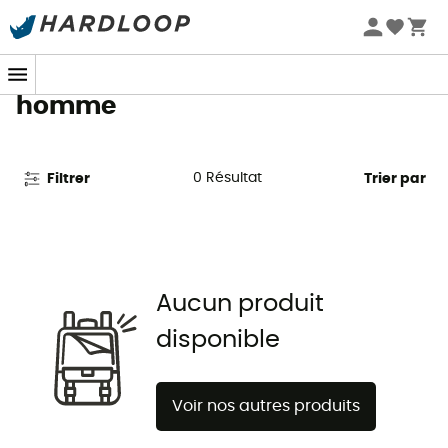
Promos d'été 🔥 -5 % EXTRA dès 2 produits* code Summer5
Chaussures de trail Dynafit pour
homme
0
Résultat
Filtrer
Trier par
Aucun produit
disponible
Voir nos autres produits