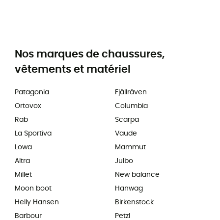
Nos marques de chaussures,
vêtements et matériel
Patagonia
Fjällräven
Ortovox
Columbia
Rab
Scarpa
La Sportiva
Vaude
Lowa
Mammut
Altra
Julbo
Millet
New balance
Moon boot
Hanwag
Helly Hansen
Birkenstock
Barbour
Petzl