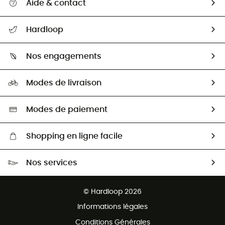
Aide & contact
Suivre mon colis
Hardloop
Retour & remboursement
Qui sommes-nous ?
Guide des tailles
Nos engagements
Carrières
Comment bien choisir ?
Notre empreinte
HardGuides
Modes de livraison
Seconde Main
Seconde main
Nos ambassadeurs
Aide & Contact
Sélection éco-responsable
Modes de paiement
Shopping en ligne facile
Livraison gratuite dès 100 €
Nos services
Retour gratuit sous 100 jours
Ventes aux groupes & club
Service client gratuit
© Hardloop 2026
Programme d'affiliation
Informations légales
Conditions Générales