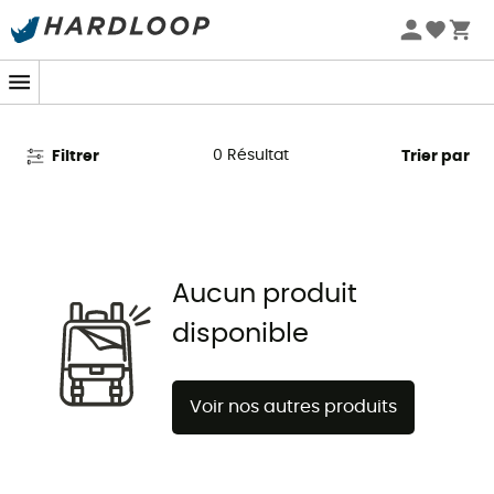
Promos d'été 🔥 -5 % EXTRA dès 2 produits* code Summer5
Pelles avalanche Pieps
0
Résultat
Filtrer
Trier par
Aucun produit
disponible
Voir nos autres produits