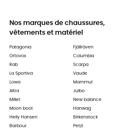
Nos marques de chaussures,
vêtements et matériel
Patagonia
Fjällräven
Ortovox
Columbia
Rab
Scarpa
La Sportiva
Vaude
Lowa
Mammut
Altra
Julbo
Millet
New balance
Moon boot
Hanwag
Helly Hansen
Birkenstock
Barbour
Petzl