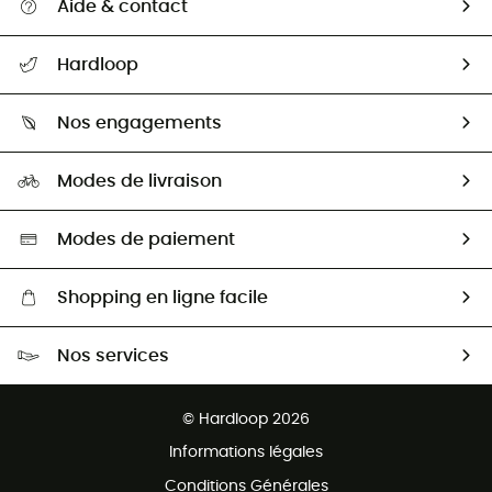
Aide & contact
Suivre mon colis
Hardloop
Retour & remboursement
Qui sommes-nous ?
Guide des tailles
Nos engagements
Carrières
Comment bien choisir ?
Notre empreinte
HardGuides
Modes de livraison
Seconde Main
Seconde main
Nos ambassadeurs
Aide & Contact
Sélection éco-responsable
Modes de paiement
Shopping en ligne facile
Livraison gratuite dès 100 €
Nos services
Retour gratuit sous 100 jours
Ventes aux groupes & club
Service client gratuit
© Hardloop 2026
Programme d'affiliation
Informations légales
Conditions Générales