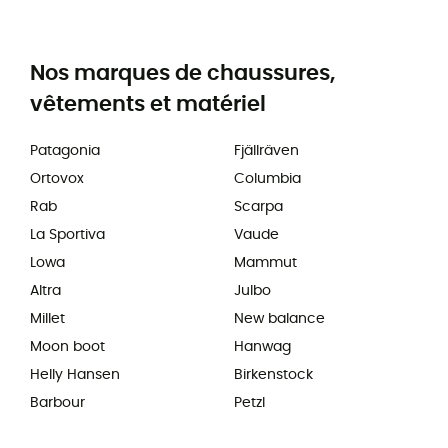
Nos marques de chaussures,
vêtements et matériel
Patagonia
Fjällräven
Ortovox
Columbia
Rab
Scarpa
La Sportiva
Vaude
Lowa
Mammut
Altra
Julbo
Millet
New balance
Moon boot
Hanwag
Helly Hansen
Birkenstock
Barbour
Petzl