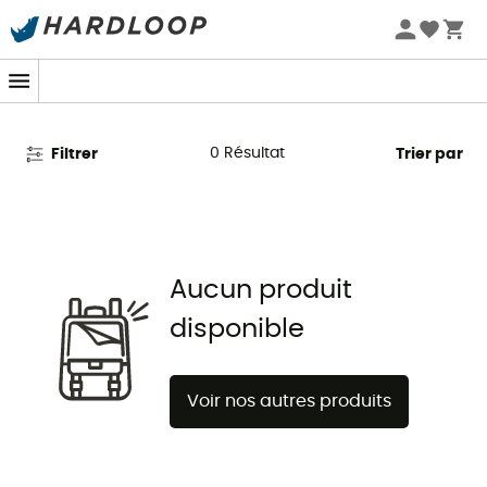
Promos d'été 🔥 -5 % EXTRA dès 2 produits* code Summer5
Pieps en promo
0
Résultat
Filtrer
Trier par
Aucun produit
disponible
Voir nos autres produits